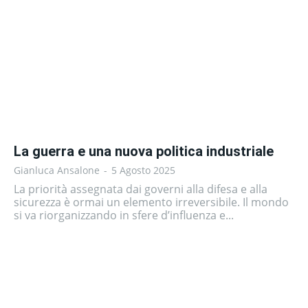
La guerra e una nuova politica industriale
Gianluca Ansalone
-
5 Agosto 2025
La priorità assegnata dai governi alla difesa e alla
sicurezza è ormai un elemento irreversibile. Il mondo
si va riorganizzando in sfere d’influenza e...