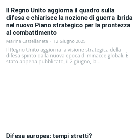
Il Regno Unito aggiorna il quadro sulla
difesa e chiarisce la nozione di guerra ibrida
nel nuovo Piano strategico per la prontezza
al combattimento
Marina Castellaneta
-
12 Giugno 2025
Il Regno Unito aggiorna la visione strategica della
difesa spinto dalla nuova epoca di minacce globali. È
stato appena pubblicato, il 2 giugno, la...
Difesa europea: tempi stretti?