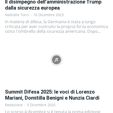
Il disimpegno dell’amministrazione Trump
dalla sicurezza europea
Nathalie Tocci
-
16 Dicembre 2025
In materia di difesa, la Germania è stata a lungo
criticata per aver costruito la propria forza economica
sotto l'ombrello della sicurezza americana. Dopo...
Summit Difesa 2025: le voci di Lorenzo
Mariani, Domitilla Benigni e Nunzia Ciardi
Redazione
-
9 Dicembre 2025
Lo scorso 4 dicembre si è tenuta la prima edizione