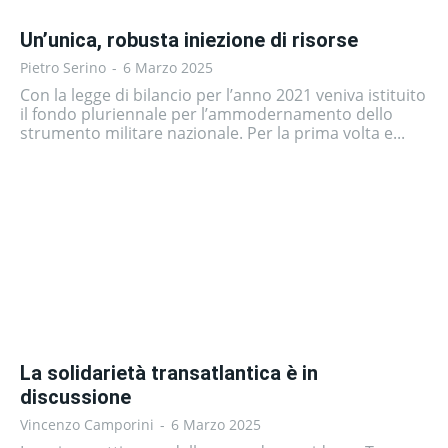
Un’unica, robusta iniezione di risorse
Pietro Serino
-
6 Marzo 2025
Con la legge di bilancio per l’anno 2021 veniva istituito
il fondo pluriennale per l’ammodernamento dello
strumento militare nazionale. Per la prima volta e...
La solidarietà transatlantica è in
discussione
Vincenzo Camporini
-
6 Marzo 2025