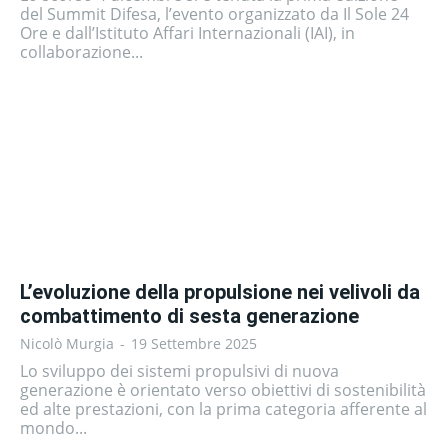
del Summit Difesa, l’evento organizzato da Il Sole 24
Ore e dall’Istituto Affari Internazionali (IAI), in
collaborazione...
L’evoluzione della propulsione nei velivoli da
combattimento di sesta generazione
Nicolò Murgia
-
19 Settembre 2025
Lo sviluppo dei sistemi propulsivi di nuova
generazione è orientato verso obiettivi di sostenibilità
ed alte prestazioni, con la prima categoria afferente al
mondo...