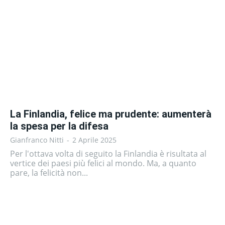
La Finlandia, felice ma prudente: aumenterà
la spesa per la difesa
Gianfranco Nitti
-
2 Aprile 2025
Per l'ottava volta di seguito la Finlandia è risultata al
vertice dei paesi più felici al mondo. Ma, a quanto
pare, la felicità non...