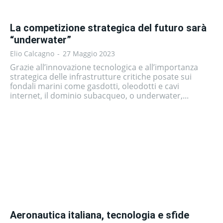
La competizione strategica del futuro sarà
“underwater”
Elio Calcagno
-
27 Maggio 2023
Grazie all’innovazione tecnologica e all’importanza
strategica delle infrastrutture critiche posate sui
fondali marini come gasdotti, oleodotti e cavi
internet, il dominio subacqueo, o underwater,...
Aeronautica italiana, tecnologia e sfide