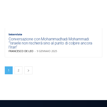
Interviste
Conversazione con Mohammadhadi Mohammadi:
“Israele non rischierà sino al punto di colpire ancora
l’Iran”
FRANCESCO DE LEO
-
9 GENNAIO 2025
1
2