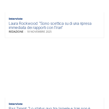
Interviste
Laura Rockwood: “Sono scettica su di una ripresa
immediata dei rapporti con l’Iran”
REDAZIONE
-
18 NOVEMBRE 2025
Interviste
Raz Zimmt: “Lo status quo tra Israele e Iran non è