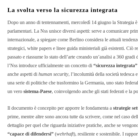
La svolta verso la sicurezza integrata
Dopo un anno di tentennamenti, mercoledì 14 giugno la Strategia è s
parlamentari. La Nss unisce diversi aspetti: serve a comunicare pr
internazionale, a spiegare come Berlino considera le attuali tendenz
strategici, white papers e linee guida ministeriali già esistenti. Ciò 
passato e riassume lo stato dell’arte creando un’analisi a 360 gradi 
l’Nss introduce ufficialmente un concetto di
“sicurezza integrata”
anche aspetti di
human security
, l’incolumità della società tedesca
una serie di politiche che trasformino la Germania, uno stato federal
un vero
sistema-Paese
, coinvolgendo anche gli stati federati e la p
Il documento è concepito per apporre le fondamenta a
strategie set
prime, mentre altre sono ancora tutte da scrivere, come nel caso del
dettaglio per quel che riguarda iniziative pratiche, anche se vengo
“capace di difendersi”
(
wehrhaft
), resiliente e sostenibile. I rappo