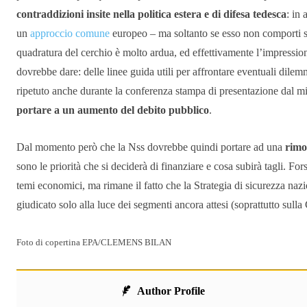
contraddizioni insite nella politica estera e di difesa tedesca
: in
un
approccio comune
europeo – ma soltanto se esso non comporti sac
quadratura del cerchio è molto ardua, ed effettivamente l’impressi
dovrebbe dare: delle linee guida utili per affrontare eventuali dilem
ripetuto anche durante la conferenza stampa di presentazione dal m
portare a un aumento del debito pubblico
.
Dal momento però che la Nss dovrebbe quindi portare ad una
rimo
sono le priorità che si deciderà di finanziare e cosa subirà tagli. Fo
temi economici, ma rimane il fatto che la Strategia di sicurezza na
giudicato solo alla luce dei segmenti ancora attesi (soprattutto sulla
Foto di copertina EPA/CLEMENS BILAN
Author Profile