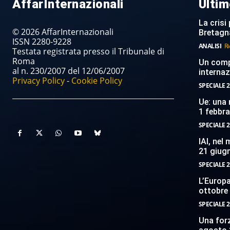
AffarInternazionali
Ultim
La crisi 
© 2026 AffarInternazionali
Bretagn
ISSN 2280-9228
ANALISI
Ri
Testata registrata presso il Tribunale di
Roma
Un compi
al n. 230/2007 del 12/06/2007
internaz
Privacy Policy
-
Cookie Policy
SPECIALE 2
Ue: una 
1 febbr
SPECIALE 2
IAI, nel
21 giug
SPECIALE 2
L’Europ
ottobre
SPECIALE 2
Una forz