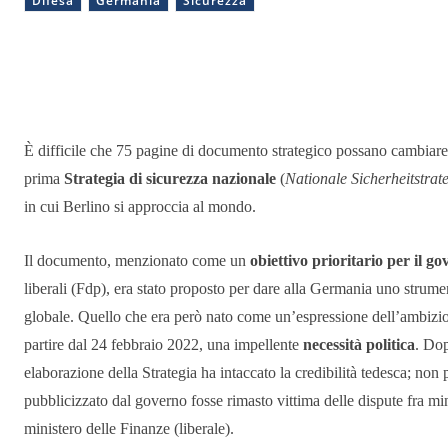
Difesa
Germania
Sicurezza
Condividere
È difficile che 75 pagine di documento strategico possano cambiare 7
prima
Strategia di sicurezza nazionale
(
Nationale Sicherheitstrate
in cui Berlino si approccia al mondo.
Il documento, menzionato come un
obiettivo prioritario per il g
liberali (Fdp), era stato proposto per dare alla Germania uno strumen
globale. Quello che era però nato come un’espressione dell’ambizion
partire dal 24 febbraio 2022, una impellente
necessità politica
. Dop
elaborazione della Strategia ha intaccato la credibilità tedesca; no
pubblicizzato dal governo fosse rimasto vittima delle dispute fra min
ministero delle Finanze (liberale).