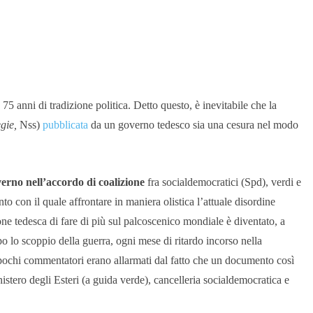
5 anni di tradizione politica. Detto questo, è inevitabile che la
gie,
Nss)
pubblicata
da un governo tedesco sia una cesura nel modo
overno nell’accordo di coalizione
fra socialdemocratici (Spd), verdi e
to con il quale affrontare in maniera olistica l’attuale disordine
e tedesca di fare di più sul palcoscenico mondiale è diventato, a
o lo scoppio della guerra, ogni mese di ritardo incorso nella
n pochi commentatori erano allarmati dal fatto che un documento così
istero degli Esteri (a guida verde), cancelleria socialdemocratica e