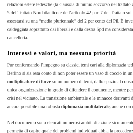
relazioni estere tedesche (la clausola di mutuo soccorso nel trattato 
5 del Trattato Nordatlantico e dell’articolo 42 par. 7 del Trattato
assestarsi su una “media pluriennale” del 2 per cento del Pil. È inv
caldeggiata soprattutto dai liberali e dalla destra Spd ma considerat
cancelleria.
Interessi e valori, ma nessuna priorità
Pur confermando l’impegno su classici temi cari alla diplomazia te
Berlino si sia resa conto di non poter essere un vaso di coccio in u
moltiplicatore di forze
su un numero di temi, dallo spazio al conso
unica organizzazione in grado di difendere il continente, mentre per
crisi nel vicinato. La transizione ambientale e le minacce derivanti 
ancora possibile una robusta
diplomazia multilaterale
, anche con 
Nel documento sono elencati numerosi ambiti di azione sicuramente
permetta di capire quale dei problemi individuati abbia la preceden