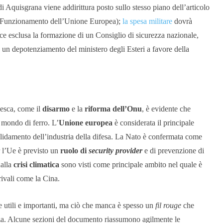
di Aquisgrana viene addirittura posto sullo stesso piano dell’articolo
 sul Funzionamento dell’Unione Europea);
la spesa militare
dovrà
ece esclusa la formazione di un Consiglio di sicurezza nazionale,
a un depotenziamento del ministero degli Esteri a favore della
desca, come il
disarmo
e la
riforma dell’Onu
, è evidente che
n mondo di ferro. L’
Unione europea
è considerata il principale
lidamento dell’industria della difesa. La Nato è confermata come
 l’Ue è previsto un
ruolo di
security provider
e di prevenzione di
dalla
crisi climatica
sono visti come principale ambito nel quale è
rivali come la Cina.
 utili e importanti, ma ciò che manca è spesso un
fil rouge
che
za.
Alcune sezioni del documento riassumono agilmente le