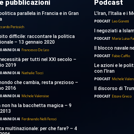
e pubblicazioni
Podcast
politica parallela in Francia e in Gran
L’Iran, l’Italia e i
a
PODCAST
Leo Goretti
ccardo Perissich
I negoziati a Islam
to difficile: raccontare la politica
PODCAST
Maria Luisa F
ionale – 13 gennaio 2020
Il blocco navale n
0 ANNI DI AI
Francesco De Leo
PODCAST
Fabio Caffio
necessità per tutti nel XXI secolo –
aio 2019
Le azioni e le poli
con l’Iran
0 ANNI DI AI
Nathalie Tocci
PODCAST
Michele Valen
 mondo che cambia, resta prezioso –
no 2016
Il discorso di Trum
0 ANNI DI AI
Michele Valensise
PODCAST
Ettore Greco
a non ha la bacchetta magica – 9
 2013
0 ANNI DI AI
Ferdinando Nelli Feroci
a multinazionale: per che fare? – 4