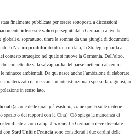
tata finalmente pubblicata per essere sottoposta a discussioni
imariamente
interessi e valori
perseguiti dalla Germania a livello
e globali e, soprattutto, tirare la somma da una giungla di documenti
rende la Nss
un prodotto ibrido
: da un lato, la Strategia guarda al
del contesto strategico nel quale si muove la Germania. Dall’altro,
che concettualizza la salvaguardia del paese mettendo al centro
 e le minacce ambientali. Da qui nasce anche l’ambizione di elaborare
e caratterizzato da meccanismi interistituzionali spesso farraginosi, in
opolazione in senso lato.
toriali
(alcune delle quali già esistono, come quella sulle materie
lo spazio o dei rapporti con la Cina). Ciò spiega la mancanza di
no identificate alcuni campi d’azione. La Germania deve diventare
rti con
Stati Uniti e Francia
sono considerati i due cardini delle