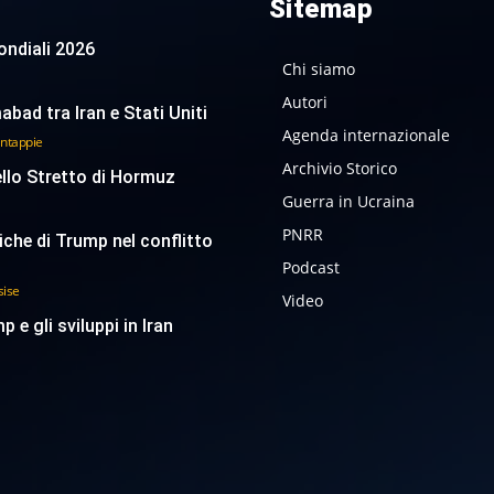
Sitemap
 Mondiali 2026
Chi siamo
Autori
abad tra Iran e Stati Uniti
Agenda internazionale
antappie
Archivio Storico
ello Stretto di Hormuz
Guerra in Ucraina
PNRR
tiche di Trump nel conflitto
Podcast
sise
Video
p e gli sviluppi in Iran