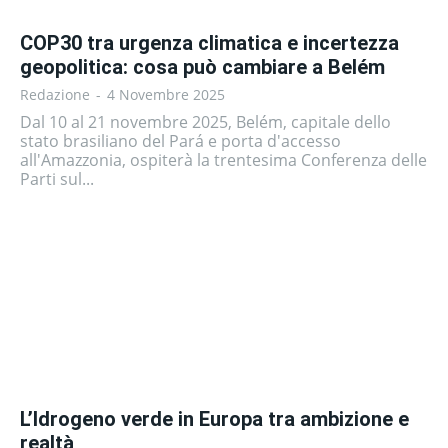
COP30 tra urgenza climatica e incertezza
geopolitica: cosa può cambiare a Belém
Redazione
-
4 Novembre 2025
Dal 10 al 21 novembre 2025, Belém, capitale dello
stato brasiliano del Pará e porta d'accesso
all'Amazzonia, ospiterà la trentesima Conferenza delle
Parti sul...
L’Idrogeno verde in Europa tra ambizione e
realtà