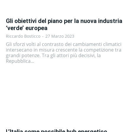
Gli obiettivi del piano per la nuova industria
‘verde’ europea
Riccardo Bosticco
-
27 Marzo 2023
Gli sforzi volti al contrasto dei cambiamenti climatici
intersecano in misura crescente la competizione tra
grandi potenze. Tra gli attori più decisivi, la
Repubblica...
L’Italia come possibile hub energetico