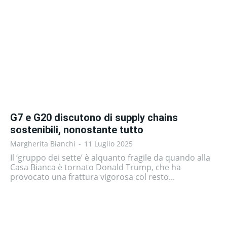
G7 e G20 discutono di supply chains
sostenibili, nonostante tutto
Margherita Bianchi
-
11 Luglio 2025
Il ‘gruppo dei sette’ è alquanto fragile da quando alla
Casa Bianca è tornato Donald Trump, che ha
provocato una frattura vigorosa col resto...