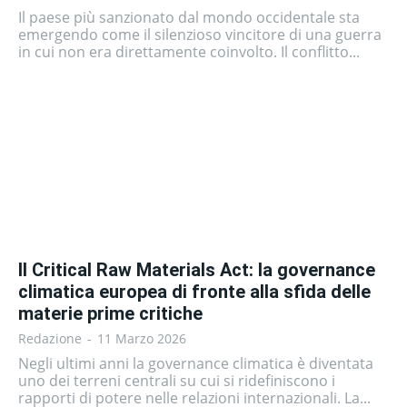
Il paese più sanzionato dal mondo occidentale sta
emergendo come il silenzioso vincitore di una guerra
in cui non era direttamente coinvolto. Il conflitto...
Il Critical Raw Materials Act: la governance
climatica europea di fronte alla sfida delle
materie prime critiche
Redazione
-
11 Marzo 2026
Negli ultimi anni la governance climatica è diventata
uno dei terreni centrali su cui si ridefiniscono i
rapporti di potere nelle relazioni internazionali. La...