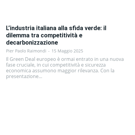
L’industria italiana alla sfida verde: il
dilemma tra competitività e
decarbonizzazione
Pier Paolo Raimondi
-
15 Maggio 2025
Il Green Deal europeo è ormai entrato in una nuova
fase cruciale, in cui competitività e sicurezza
economica assumono maggior rilevanza. Con la
presentazione...