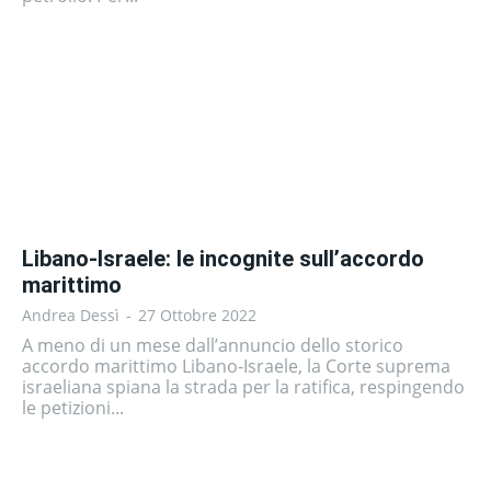
Libano-Israele: le incognite sull’accordo
marittimo
Andrea Dessì
-
27 Ottobre 2022
A meno di un mese dall’annuncio dello storico
accordo marittimo Libano-Israele, la Corte suprema
israeliana spiana la strada per la ratifica, respingendo
le petizioni...