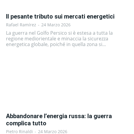
Il pesante tributo sui mercati energetici
Rafael Ramírez
-
24 Marzo 2026
La guerra nel Golfo Persico si è estesa a tutta la
regione mediorientale e minaccia la sicurezza
energetica globale, poiché in quella zona si...
Abbandonare l’energia russa: la guerra
complica tutto
Pietro Rinaldi
-
24 Marzo 2026