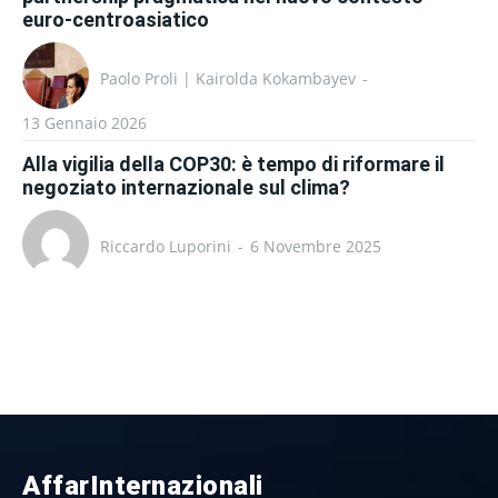
euro-centroasiatico
Paolo Proli | Kairolda Kokambayev
-
13 Gennaio 2026
Alla vigilia della COP30: è tempo di riformare il
negoziato internazionale sul clima?
Riccardo Luporini
-
6 Novembre 2025
AffarInternazionali