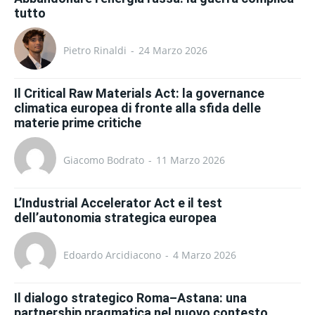
tutto
Pietro Rinaldi
-
24 Marzo 2026
Il Critical Raw Materials Act: la governance
climatica europea di fronte alla sfida delle
materie prime critiche
Giacomo Bodrato
-
11 Marzo 2026
L’Industrial Accelerator Act e il test
dell’autonomia strategica europea
Edoardo Arcidiacono
-
4 Marzo 2026
Il dialogo strategico Roma–Astana: una
partnership pragmatica nel nuovo contesto