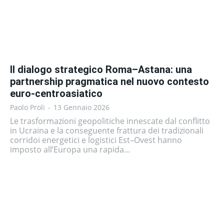
Il dialogo strategico Roma–Astana: una
partnership pragmatica nel nuovo contesto
euro-centroasiatico
Paolo Proli
-
13 Gennaio 2026
Le trasformazioni geopolitiche innescate dal conflitto
in Ucraina e la conseguente frattura dei tradizionali
corridoi energetici e logistici Est–Ovest hanno
imposto all’Europa una rapida...