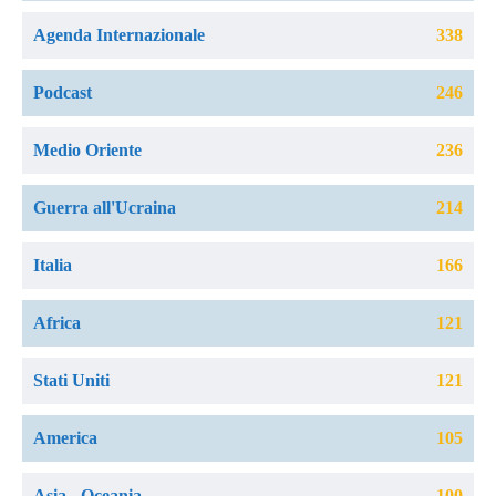
Agenda Internazionale
338
Podcast
246
Medio Oriente
236
Guerra all'Ucraina
214
Italia
166
Africa
121
Stati Uniti
121
America
105
Asia - Oceania
100