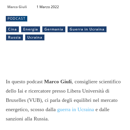
Marco Giuli
1 Marzo 2022
PODCAST
Cina
Energia
Germania
Guerra in Ucraina
Russia
Ucraina
In questo podcast
Marco Giuli
, consigliere scientifico
dello Iai e ricercatore presso Libera Università di
Bruxelles (VUB), ci parla degli equilibri nel mercato
energetico, scosso dalla
guerra in Ucraina
e dalle
sanzioni alla Russia.