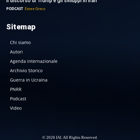
Il discorso di Trump e gli sviluppi in Iran
PODCAST
Ettore Greco
Sitemap
Chi siamo
Autori
Agenda internazionale
Archivio Storico
Guerra in Ucraina
PNRR
Podcast
Video
© 2026 IAI. All Rights Reserved.