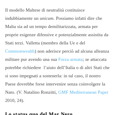
Il modello Maltese di neutralità costituisce
indubbiamente un
unicum
. Possiamo infatti dire che
Malta sia ad un tempo demilitarizzata, armata per
proprie esigenze difensive e potenzialmente assistita da
Stati terzi. Valletta (membro della Ue e del
Commonwealth
) non aderisce perciò ad alcuna alleanza
militare pur avendo una sua
Forza armata
; se attaccata
potrebbe richiedere l’aiuto dell’Italia o di altri Stati che
si sono impegnati a sostenerla: in tal caso, il nostro
Paese dovrebbe forse intervenire senza coinvolgere la
Nato. (V. Natalino Ronzitti,
GMF Mediterranean Paper
2010, 24).
Lo status quo del Mar Nero