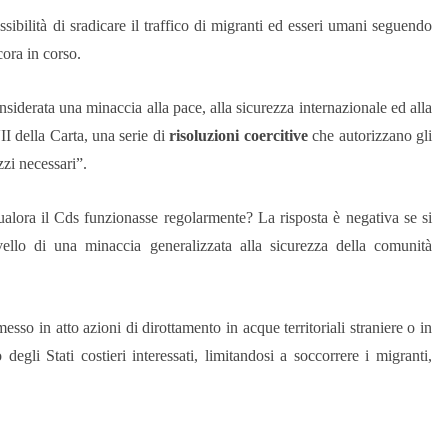
ibilità di sradicare il traffico di migranti ed esseri umani seguendo
ora in corso.
nsiderata una minaccia alla pace, alla sicurezza internazionale ed alla
I della Carta, una serie di
risoluzioni coercitive
che autorizzano gli
ezzi necessari”.
ualora il Cds funzionasse regolarmente? La risposta è negativa se si
llo di una minaccia generalizzata alla sicurezza della comunità
sso in atto azioni di dirottamento in acque territoriali straniere o in
gli Stati costieri interessati, limitandosi a soccorrere i migranti,