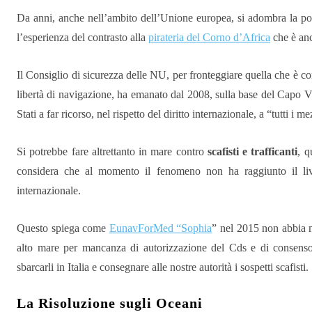
Da anni, anche nell’ambito dell’Unione europea, si adombra la poss
l’esperienza del contrasto alla
pirateria del Corno d’Africa
che è anc
Il Consiglio di sicurezza delle NU, per fronteggiare quella che è co
libertà di navigazione, ha emanato dal 2008, sulla base del Capo VI
Stati a far ricorso, nel rispetto del diritto internazionale, a “tutti i m
Si potrebbe fare altrettanto in mare contro
scafisti e trafficanti
, q
considera che al momento il fenomeno non ha raggiunto il live
internazionale.
Questo spiega come
EunavForMed “Sophia
” nel 2015 non abbia me
alto mare per mancanza di autorizzazione del Cds e di consenso de
sbarcarli in Italia e consegnare alle nostre autorità i sospetti scafisti.
La Risoluzione sugli Oceani