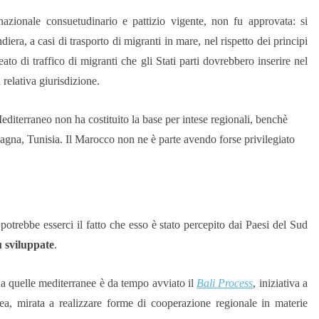
rnazionale consuetudinario e pattizio vigente, non fu approvata: si
diera, a casi di trasporto di migranti in mare, nel rispetto dei principi
to di traffico di migranti che gli Stati parti dovrebbero inserire nel
 relativa giurisdizione.
Mediterraneo non ha costituito la base per intese regionali, benchè
Spagna, Tunisia. Il Marocco non ne è parte avendo forse privilegiato
otrebbe esserci il fatto che esso è stato percepito dai Paesi del Sud
ù sviluppate
.
i a quelle mediterranee è da tempo avviato il
Bali Process
, iniziativa a
rea, mirata a realizzare forme di cooperazione regionale in materie