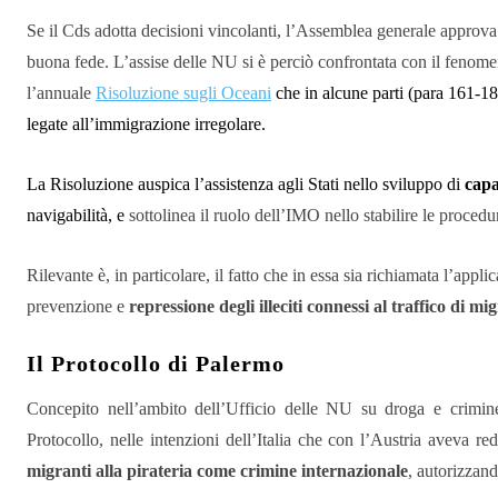
Se il Cds adotta decisioni vincolanti, l’Assemblea generale approv
buona fede. L’assise delle NU si è perciò confrontata con il fenome
l’annuale
Risoluzione sugli Oceani
che in alcune parti (para 161-187
legate all’immigrazione irregolare.
La Risoluzione auspica l’assistenza agli Stati nello sviluppo di
cap
navigabilità, e
sottolinea il ruolo dell’IMO nello stabilire le proced
Rilevante è, in particolare, il fatto che in essa sia richiamata l’appl
prevenzione e
repressione degli illeciti connessi al traffico di mi
Il Protocollo di Palermo
Concepito nell’ambito dell’Ufficio delle NU su droga e crim
Protocollo, nelle intenzioni dell’Italia che con l’Austria aveva r
migranti alla pirateria come crimine internazionale
, autorizzand