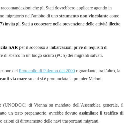
a raccomandazioni che gli Stati dovrebbero applicare agendo in
no migratorio nell’ambito di uno s
trumento non vincolante
come
) invita gli Stati a cooperare nella prevenzione delle attività illecite
acità SAR
per il soccorso a imbarcazioni prive di requisiti di
ure di sbarco in un luogo sicuro (POS) dei migranti salvati.
icazione del
Protocollo di Palermo del 2000
riguardante, tra l’altro, la
granti via mare
su cui si è pronunciata la premier Meloni.
ine (UNODOC) di Vienna su mandato dell’Assemblea generale, il
edatto un testo preparatorio, avrebbe dovuto
assimilare il traffico di
o azioni di dirottamento delle navi trasportanti migranti.