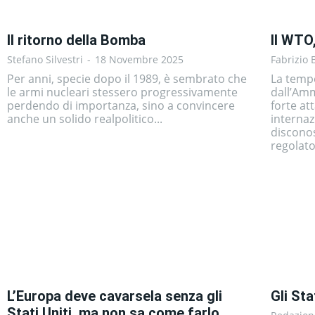
Il ritorno della Bomba
Il WTO
Stefano Silvestri
-
18 Novembre 2025
Fabrizio 
Per anni, specie dopo il 1989, è sembrato che
La tempe
le armi nucleari stessero progressivamente
dall’Am
perdendo di importanza, sino a convincere
forte at
anche un solido realpolitico...
internaz
disconos
regolato.
L’Europa deve cavarsela senza gli
Gli Sta
Stati Uniti, ma non sa come farlo