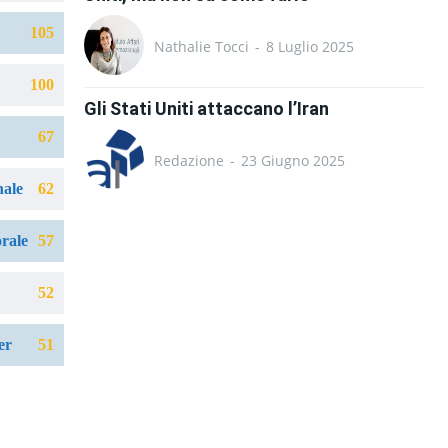
105
Nathalie Tocci
-
8 Luglio 2025
100
Gli Stati Uniti attaccano l’Iran
67
Redazione
-
23 Giugno 2025
nale
62
orale
57
52
er
51