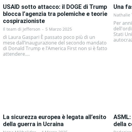
USAID sotto attacco: il DOGE di Trump
Una fa
blocca l’agenzia tra polemiche e teorie
Nathalie 
cospirazioniste
Per anni
dell'ord
Il team di Jefferson
-
5 Marzo 2025
Stati Un
di Laura Gaspari È passato poco più di un
autocraz
mese dall’inaugurazione del secondo mandato
di Donald Trump e l’America First non si è fatto
attendere....
La sicurezza europea è legata all’esito
ASML: 
della guerra in Ucraina
della 