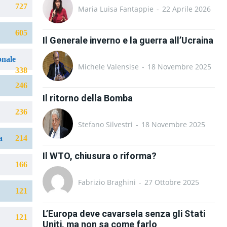
727
Maria Luisa Fantappie
-
22 Aprile 2026
605
Il Generale inverno e la guerra all’Ucraina
onale
Michele Valensise
-
18 Novembre 2025
338
246
Il ritorno della Bomba
236
Stefano Silvestri
-
18 Novembre 2025
a
214
Il WTO, chiusura o riforma?
166
Fabrizio Braghini
-
27 Ottobre 2025
121
L’Europa deve cavarsela senza gli Stati
121
Uniti, ma non sa come farlo