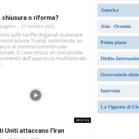
America
, chiusura o riforma?
Braghini
-
27 Ottobre 2025
Asia - Oceania
sta sulle tariffe doganali scatenate
ministrazione Trump sottintende un
Primo piano
tacco al sistema commerciale
ionale. Si concretizza un sostanziale
cimento dell’approccio multilaterale
Diritto Internazio
..
Osservatorio elett
Interviste
La Vignetta di Ub
00:01:03
ti Uniti attaccano l’Iran