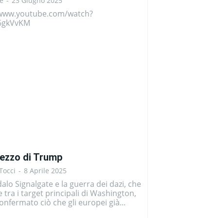
e
-
23 Giugno 2025
/www.youtube.com/watch?
6gkVvKM
prezzo di Trump
Tocci
-
8 Aprile 2025
alo Signalgate e la guerra dei dazi, che
e tra i target principali di Washington,
nfermato ciò che gli europei già...