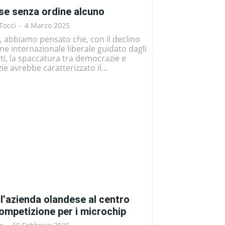
se senza ordine alcuno
Tocci
-
4 Marzo 2025
, abbiamo pensato che, con il declino
ine internazionale liberale guidato dagli
iti, la spaccatura tra democrazie e
ie avrebbe caratterizzato il...
l’azienda olandese al centro
competizione per i microchip