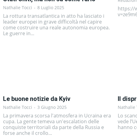
Redazion
Nathalie Tocci
-
8 Luglio 2025
https:/
v=ze9m
La rottura transatlantica in atto ha lasciato i
leader europei in grave difficoltà nel capire
come costruire una reale autonomia europea.
Le guerre in...
Le buone notizie da Kyiv
Il dis
Nathalie Tocci
-
3 Giugno 2025
Nathalie 
La primavera scorsa l'atmosfera in Ucraina era
Lo scand
cupa. La gente temeva un'escalation delle
vede l’U
conquiste territoriali da parte della Russia e
hanno co
forse anche il crollo...