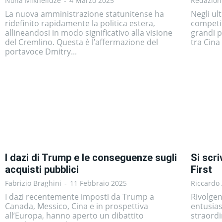
Nona Mikhelidze
-
4 Marzo 2025
Redazion
La nuova amministrazione statunitense ha
Negli ult
ridefinito rapidamente la politica estera,
competiz
allineandosi in modo significativo alla visione
grandi p
del Cremlino. Questa è l’affermazione del
tra Cina 
portavoce Dmitry...
I dazi di Trump e le conseguenze sugli
Si scr
acquisti pubblici
First
Fabrizio Braghini
-
11 Febbraio 2025
Riccardo 
I dazi recentemente imposti da Trump a
Rivolge
Canada, Messico, Cina e in prospettiva
entusias
all’Europa, hanno aperto un dibattito
straordi