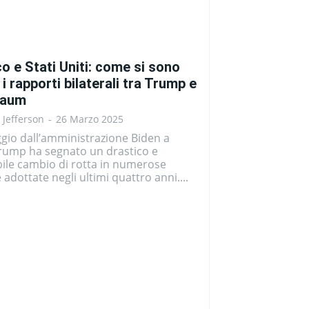
o e Stati Uniti: come si sono
 i rapporti bilaterali tra Trump e
baum
i Jefferson
-
26 Marzo 2025
ggio dall’amministrazione Biden a
Trump ha segnato un drastico e
ile cambio di rotta in numerose
e adottate negli ultimi quattro anni....