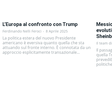
L’Europa al confronto con Trump
Messic
evoluti
Ferdinando Nelli Feroci
-
8 Aprile 2025
Shein
La politica estera del nuovo Presidente
americano è eversiva quanto quella che sta
Il team d
attuando sul fronte interno. È connotata da un
Il passa
approccio esplicitamente transazionale...
quella 
prevedib
politich