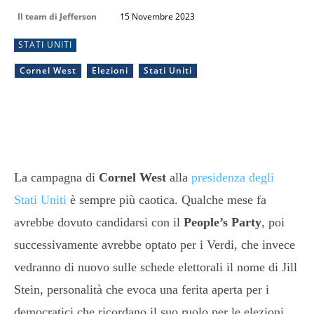
Il team di Jefferson
15 Novembre 2023
STATI UNITI
Cornel West
Elezioni
Stati Uniti
La campagna di
Cornel West
alla
presidenza degli
Stati Uniti
è sempre più caotica. Qualche mese fa
avrebbe dovuto candidarsi con il
People’s Party
, poi
successivamente avrebbe optato per i Verdi, che invece
vedranno di nuovo sulle schede elettorali il nome di Jill
Stein, personalità che evoca una ferita aperta per i
democratici che ricordano il suo ruolo per le elezioni