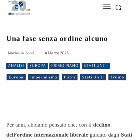
Una fase senza ordine alcuno
Nathalie Tocci
4 Marzo 2025
ANALISI
EUROPA
PRIMO PIANO
STATI UNITI
Europa
Imperialismo
Putin
Stati Uniti
Trump
Per anni, abbiamo pensato che, con il
declino
dell’ordine internazionale liberale
guidato dagli
Stati