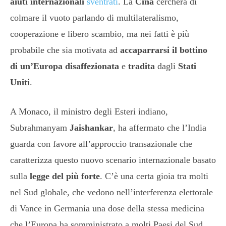
aiuti internazionali
sventrati
. La
Cina
cercherà di
colmare il vuoto parlando di multilateralismo,
cooperazione e libero scambio, ma nei fatti è più
probabile che sia motivata ad
accaparrarsi il bottino
di un’Europa disaffezionata
e
tradita
dagli
Stati
Uniti
.
A Monaco, il ministro degli Esteri indiano,
Subrahmanyam
Jaishankar
, ha affermato che l’India
guarda con favore all’approccio transazionale che
caratterizza questo nuovo scenario internazionale basato
sulla
legge del più forte
. C’è una certa gioia tra molti
nel Sud globale, che vedono nell’interferenza elettorale
di Vance in Germania una dose della stessa medicina
che l’Europa ha somministrato a molti Paesi del Sud