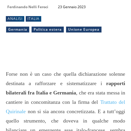
Ferdinando Nelli Feroci
23 Gennaio 2023
ANALISI
ITALIA
Germania
Politica estera
Unione Europea
Forse non è un caso che quella dichiarazione solenne
destinata a rafforzare e sistematizzare i
rapporti
bilaterali fra Italia e Germania
, che era stata messa in
cantiere in concomitanza con la firma del
Trattato del
Quirinale
non si sia ancora concretizzata. E a tutt’oggi
quello strumento, che doveva in qualche modo
bilanciare un emergente asse italo-francese, sembra