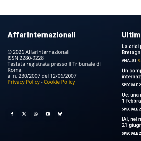
AffarInternazionali
Ultim
La crisi 
© 2026 AffarInternazionali
Bretagn
ISSN 2280-9228
ANALISI
Ri
Testata registrata presso il Tribunale di
Roma
Un compi
al n. 230/2007 del 12/06/2007
internaz
Privacy Policy
-
Cookie Policy
SPECIALE 2
Ue: una 
1 febbr
SPECIALE 2
IAI, nel
21 giug
SPECIALE 2