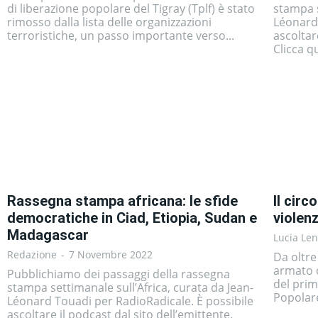
di liberazione popolare del Tigray (Tplf) è stato
stampa s
rimosso dalla lista delle organizzazioni
Léonard 
terroristiche, un passo importante verso...
ascoltar
Clicca qu
Rassegna stampa africana: le sfide
Il circ
democratiche in Ciad, Etiopia, Sudan e
violen
Madagascar
Lucia Le
Redazione
-
7 Novembre 2022
Da oltre
armato 
Pubblichiamo dei passaggi della rassegna
del pri
stampa settimanale sull’Africa, curata da Jean-
Popolare
Léonard Touadi per RadioRadicale. È possibile
ascoltare il podcast dal sito dell’emittente.