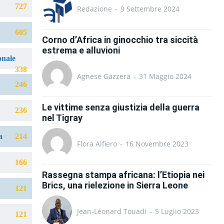
727
Redazione
-
9 Settembre 2024
605
Corno d’Africa in ginocchio tra siccità
estrema e alluvioni
onale
338
Agnese Gazzera
-
31 Maggio 2024
246
Le vittime senza giustizia della guerra
236
nel Tigray
a
214
Flora Alfiero
-
16 Novembre 2023
166
Rassegna stampa africana: l’Etiopia nei
Brics, una rielezione in Sierra Leone
121
Jean-Léonard Touadi
-
5 Luglio 2023
121