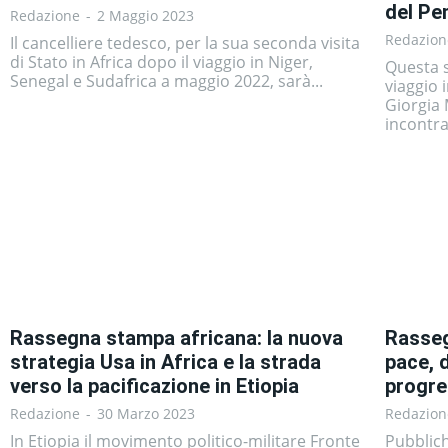
del Pe
Redazione
-
2 Maggio 2023
Redazion
Il cancelliere tedesco, per la sua seconda visita
di Stato in Africa dopo il viaggio in Niger,
Questa s
Senegal e Sudafrica a maggio 2022, sarà...
viaggio 
Giorgia 
incontra
Rassegna stampa africana: la nuova
Rasseg
strategia Usa in Africa e la strada
pace, d
verso la pacificazione in Etiopia
progres
Redazione
-
30 Marzo 2023
Redazion
In Etiopia il movimento politico-militare Fronte
Pubblic