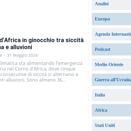
Analisi
Europa
Agenda Internazi
d’Africa in ginocchio tra siccità
a e alluvioni
Podcast
e
-
31 Maggio 2024
 climatica sta alimentando l’emergenza
Medio Oriente
ia nel Corno d’Africa, dove cinque
 consecutive di siccità si alternano a
ti alluvioni. Sono almeno 36...
Guerra all'Ucrain
Italia
Africa
Stati Uniti