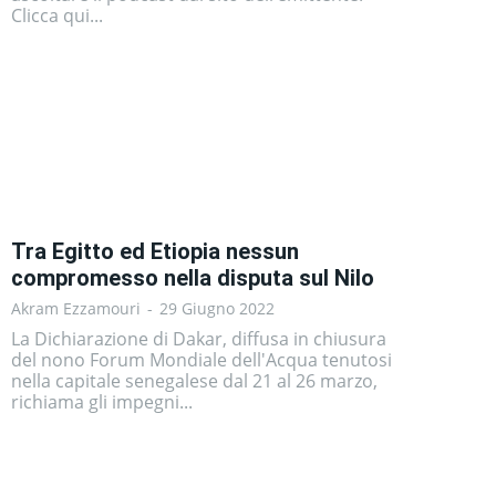
Clicca qui...
Tra Egitto ed Etiopia nessun
compromesso nella disputa sul Nilo
Akram Ezzamouri
-
29 Giugno 2022
La Dichiarazione di Dakar, diffusa in chiusura
del nono Forum Mondiale dell'Acqua tenutosi
nella capitale senegalese dal 21 al 26 marzo,
richiama gli impegni...