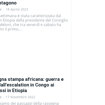
ntagono
e
-
18 Aprile 2023
ettimana è stata caratterizzata dal
in Etiopia della presidente del Consiglio
Meloni, che tra venerdì e sabato ha
to il primo...
na stampa africana: guerra e
all’escalation in Congo ai
si in Etiopia
e
-
17 Novembre 2022
hiamo dei passaggi della rassegna