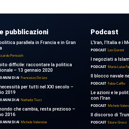
e pubblicazioni
Podcast
politica parallela in Francia e in Gran
L’Iran, l’Italia e i
a
PODCAST
Leo Goretti
ccardo Perissich
I negoziati a Islam
to difficile: raccontare la politica
PODCAST
Maria Luisa F
ionale – 13 gennaio 2020
Il blocco navale n
0 ANNI DI AI
Francesco De Leo
PODCAST
Fabio Caffio
necessità per tutti nel XXI secolo –
aio 2019
Le azioni e le poli
con l’Iran
0 ANNI DI AI
Nathalie Tocci
PODCAST
Michele Valen
 mondo che cambia, resta prezioso –
no 2016
Il discorso di Trum
0 ANNI DI AI
Michele Valensise
PODCAST
Ettore Greco