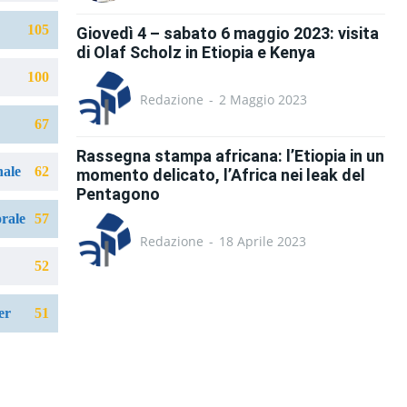
105
Giovedì 4 – sabato 6 maggio 2023: visita
di Olaf Scholz in Etiopia e Kenya
100
Redazione
-
2 Maggio 2023
67
Rassegna stampa africana: l’Etiopia in un
nale
62
momento delicato, l’Africa nei leak del
Pentagono
orale
57
Redazione
-
18 Aprile 2023
52
er
51