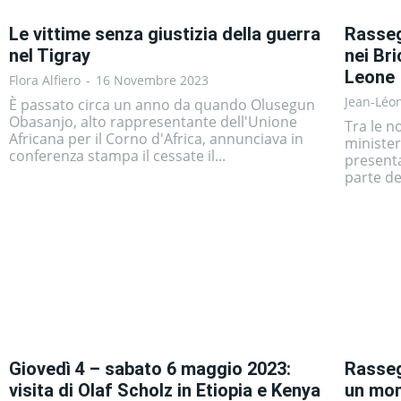
Le vittime senza giustizia della guerra
Rasseg
nel Tigray
nei Bri
Leone
Flora Alfiero
-
16 Novembre 2023
Jean-Léo
È passato circa un anno da quando Olusegun
Obasanjo, alto rappresentante dell'Unione
Tra le no
Africana per il Corno d'Africa, annunciava in
minister
conferenza stampa il cessate il...
presenta
parte de
Giovedì 4 – sabato 6 maggio 2023:
Rasseg
visita di Olaf Scholz in Etiopia e Kenya
un mom