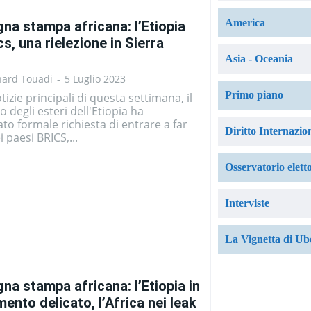
America
na stampa africana: l’Etiopia
cs, una rielezione in Sierra
Asia - Oceania
nard Touadi
-
5 Luglio 2023
Primo piano
tizie principali di questa settimana, il
o degli esteri dell'Etiopia ha
to formale richiesta di entrare a far
Diritto Internazio
i paesi BRICS,...
Osservatorio elett
Interviste
La Vignetta di Ub
na stampa africana: l’Etiopia in
ento delicato, l’Africa nei leak