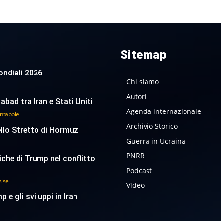
Sitemap
 Mondiali 2026
Chi siamo
Autori
abad tra Iran e Stati Uniti
Agenda internazionale
antappie
Archivio Storico
ello Stretto di Hormuz
Guerra in Ucraina
PNRR
tiche di Trump nel conflitto
Podcast
sise
Video
p e gli sviluppi in Iran