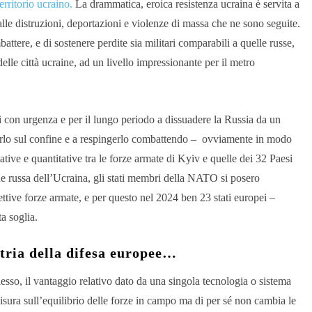
erritorio ucraino.
La drammatica, eroica resistenza ucraina è servita a
lle distruzioni, deportazioni e violenze di massa che ne sono seguite.
attere, e di sostenere perdite sia militari comparabili a quelle russe,
delle città ucraine, ad un livello impressionante per il metro
si con urgenza e per il lungo periodo a dissuadere la Russia da un
marlo sul confine e a respingerlo combattendo – ovviamente in modo
ative e quantitative tra le forze armate di Kyiv e quelle dei 32 Paesi
ne russa dell’Ucraina, gli stati membri della NATO si posero
spettive forze armate, e per questo nel 2024 ben 23 stati europei –
a soglia.
stria della difesa europee…
lesso, il vantaggio relativo dato da una singola tecnologia o sistema
 misura sull’equilibrio delle forze in campo ma di per sé non cambia le