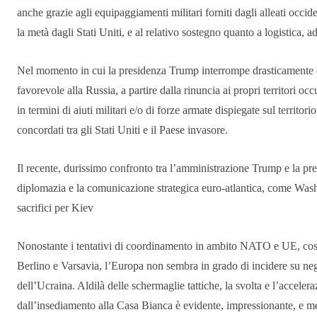
anche grazie agli equipaggiamenti militari forniti dagli alleati occide
la metà dagli Stati Uniti, e al relativo sostegno quanto a logistica, 
Nel momento in cui la presidenza Trump interrompe drasticamente q
favorevole alla Russia, a partire dalla rinuncia ai propri territori o
in termini di aiuti militari e/o di forze armate dispiegate sul territo
concordati tra gli Stati Uniti e il Paese invasore.
Il recente, durissimo confronto tra l’amministrazione Trump e la pr
diplomazia e la comunicazione strategica euro-atlantica, come Washi
sacrifici per Kiev
Nonostante i tentativi di coordinamento in ambito NATO e UE, così co
Berlino e Varsavia, l’Europa non sembra in grado di incidere su nego
dell’Ucraina. Aldilà delle schermaglie tattiche, la svolta e l’accel
dall’insediamento alla Casa Bianca è evidente, impressionante, e mer