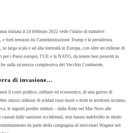
na iniziata il 24 febbraio 2022 vede l’inizio di trattative
to, e forti tensioni tra l’amministrazione Trump e la presidenza
, su larga scala e ad alta intensità in Europa, con oltre un milione di
tari per i Paesi europei, l’UE e la NATO, da tenere ben presenti in
nche sulla sicurezza complessiva del Vecchio Continente.
uerra di invasione…
anni il costo politico, militare ed economico, di una guerra di
re mezzo milione di soldati russi morti o feriti in territorio ucraino,
eva, le ingenti perdite militari – dalla flotta nel Mar Nero alle
ci causati dalle sanzioni occidentali, non hanno indebolito in modo
di ammutinamento da parte della compagnia di mercenari Wagner nel