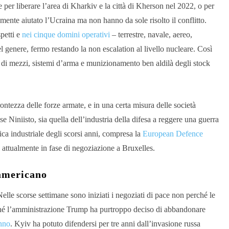
per liberare l’area di Kharkiv e la città di Kherson nel 2022, o per
ente aiutato l’Ucraina ma non hanno da sole risolto il conflitto.
spetti e
nei cinque domini operativi
– terrestre, navale, aereo,
l genere, fermo restando la non escalation al livello nucleare. Così
te di mezzi, sistemi d’arma e munizionamento ben aldilà degli stock
rontezza delle forze armate, e in una certa misura delle società
e Niniisto, sia quella dell’industria della difesa a reggere una guerra
ica industriale degli scorsi anni, compresa la
European Defence
 attualmente in fase di negoziazione a Bruxelles.
 americano
Nelle scorse settimane sono iniziati i negoziati di pace non perché le
rché l’amministrazione Trump ha purtroppo deciso di abbandonare
unno
. Kyiv ha potuto difendersi per tre anni dall’invasione russa