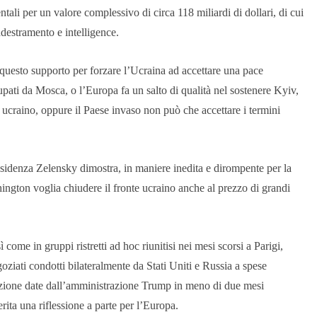
ntali per un valore complessivo di circa 118 miliardi di dollari, di cui
addestramento e intelligence.
uesto supporto per forzare l’Ucraina ad accettare una pace
ccupati da Mosca, o l’Europa fa un salto di qualità nel sostenere Kyiv,
rio ucraino, oppure il Paese invaso non può che accettare i termini
esidenza Zelensky dimostra, in maniere inedita e dirompente per la
ngton voglia chiudere il fronte ucraino anche al prezzo di grandi
me in gruppi ristretti ad hoc riunitisi nei mesi scorsi a Parigi,
ziati condotti bilateralmente da Stati Uniti e Russia a spese
erazione date dall’amministrazione Trump in meno di due mesi
ita una riflessione a parte per l’Europa.