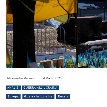
Alessandro Marrone
4 Marzo 2025
ANALISI
GUERRA ALL'UCRAINA
Europa
Guerra in Ucraina
Russia