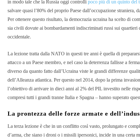
in modo tale che la Russia oggi controlli
poco più di un quinto del t
salvare quasi l’80% del proprio Paese dall’occupazione straniera, da
Per ottenere questo risultato, la democrazia ucraina ha scelto di comb
sia civili dovute ai bombardamenti indiscriminati russi sui quartieri 
occidentale.
La lezione tratta dalla NATO in questi tre anni è quella di preparar
attacco a un Paese membro, e nel caso la deterrenza fallisse a fer
diverso da quanto fatto dall’Ucraina viste le grandi differenze qualit
dell’Alleanza atlantica. Per questo nel 2014, dopo la prima invasio
l’obiettivo di arrivare in dieci anni al 2% del PIL investito nelle ri
compresi tutti i grandi tranne Italia e Spagna – hanno superato quest
La prontezza delle forze armate e dell’indu
La terza lezione è che in un conflitto così vasto, prolungato e comp
d’arma, che siano i droni o i missili ipersonici, incide in una certa