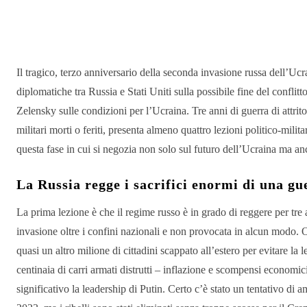
Condividere
Il tragico, terzo anniversario della seconda invasione russa dell’Ucrai
diplomatiche tra Russia e Stati Uniti sulla possibile fine del conflit
Zelensky sulle condizioni per l’Ucraina. Tre anni di guerra di attrito
militari morti o feriti, presenta almeno quattro lezioni politico-mili
questa fase in cui si negozia non solo sul futuro dell’Ucraina ma a
La Russia regge i sacrifici enormi di una g
La prima lezione è che il regime russo è in grado di reggere per tre 
invasione oltre i confini nazionali e non provocata in alcun modo. Olt
quasi un altro milione di cittadini scappato all’estero per evitare la l
centinaia di carri armati distrutti – inflazione e scompensi economi
significativo la leadership di Putin. Certo c’è stato un tentativo 