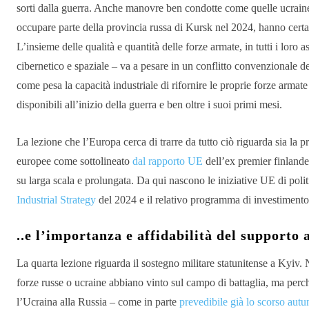
sorti dalla guerra. Anche manovre ben condotte come quelle ucraine 
occupare parte della provincia russa di Kursk nel 2024, hanno certam
L’insieme delle qualità e quantità delle forze armate, in tutti i loro a
cibernetico e spaziale – va a pesare in un conflitto convenzionale de
come pesa la capacità industriale di rifornire le proprie forze arma
disponibili all’inizio della guerra e ben oltre i suoi primi mesi.
La lezione che l’Europa cerca di trarre da tutto ciò riguarda sia la p
europee come sottolineato
dal rapporto UE
dell’ex premier finlandes
su larga scala e prolungata. Da qui nascono le iniziative UE di polit
Industrial Strategy
del 2024 e il relativo programma di investimento
..e l’importanza e affidabilità del supporto
La quarta lezione riguarda il sostegno militare statunitense a Kyiv. 
forze russe o ucraine abbiano vinto sul campo di battaglia, ma pe
l’Ucraina alla Russia – come in parte
prevedibile già lo scorso aut