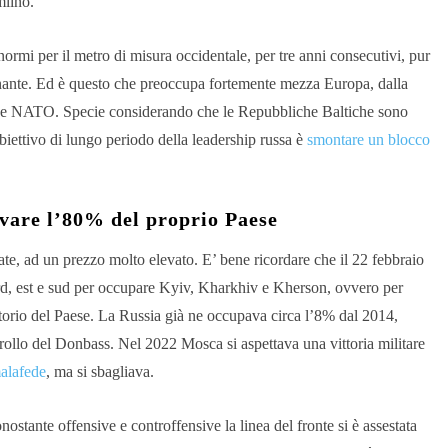
mlino.
ormi per il metro di misura occidentale, per tre anni consecutivi, pur
inante. Ed è questo che preoccupa fortemente mezza Europa, dalla
UE e NATO. Specie considerando che le Repubbliche Baltiche sono
biettivo di lungo periodo della leadership russa è
smontare un blocco
lvare l’80% del proprio Paese
te, ad un prezzo molto elevato. E’ bene ricordare che il 22 febbraio
ord, est e sud per occupare Kyiv, Kharkhiv e Kherson, ovvero per
ritorio del Paese. La Russia già ne occupava circa l’8% dal 2014,
rollo del Donbass. Nel 2022 Mosca si aspettava una vittoria militare
malafede
, ma si sbagliava.
stante offensive e controffensive la linea del fronte si è assestata