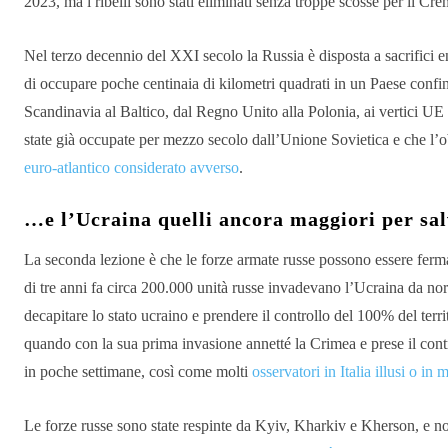
2023, ma i ribelli sono stati eliminati senza troppe scosse per il Cre
Nel terzo decennio del XXI secolo la Russia è disposta a sacrifici en
di occupare poche centinaia di kilometri quadrati in un Paese conf
Scandinavia al Baltico, dal Regno Unito alla Polonia, ai vertici 
state già occupate per mezzo secolo dall’Unione Sovietica e che l’o
euro-atlantico considerato avverso
.
…e l’Ucraina quelli ancora maggiori per sa
La seconda lezione è che le forze armate russe possono essere ferma
di tre anni fa circa 200.000 unità russe invadevano l’Ucraina da n
decapitare lo stato ucraino e prendere il controllo del 100% del ter
quando con la sua prima invasione annetté la Crimea e prese il cont
in poche settimane, così come molti
osservatori in Italia illusi o in 
Le forze russe sono state respinte da Kyiv, Kharkiv e Kherson, e nono