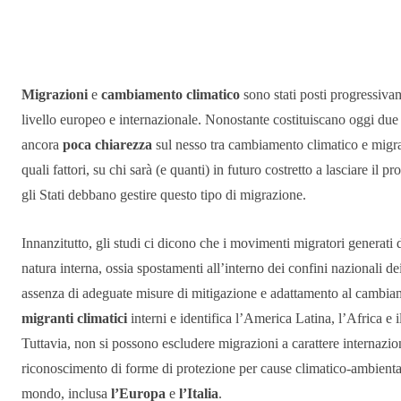
Condividere
Migrazioni
e
cambiamento climatico
sono stati posti progressiva
livello europeo e internazionale. Nonostante costituiscano oggi due 
ancora
poca chiarezza
sul nesso tra cambiamento climatico e migra
quali fattori, su chi sarà (e quanti) in futuro costretto a lasciare il
gli Stati debbano gestire questo tipo di migrazione.
Innanzitutto, gli studi ci dicono che i movimenti migratori generati 
natura interna, ossia spostamenti all’interno dei confini nazionali dei
assenza di adeguate misure di mitigazione e adattamento al cambia
migranti climatici
interni e identifica l’America Latina, l’Africa e 
Tuttavia, non si possono escludere migrazioni a carattere internazi
riconoscimento di forme di protezione per cause climatico-ambientali
mondo, inclusa
l’Europa
e
l’Italia
.