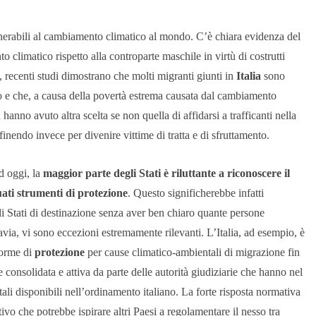
lnerabili al cambiamento climatico al mondo. C’è chiara evidenza del
climatico rispetto alla controparte maschile in virtù di costrutti
re, recenti studi dimostrano che molti migranti giunti in
Italia
sono
ro e che, a causa della povertà estrema causata dal cambiamento
 hanno avuto altra scelta se non quella di affidarsi a trafficanti nella
finendo invece per divenire vittime di tratta e di sfruttamento.
d oggi,
la
maggior parte degli Stati è riluttante a riconoscere il
ati strumenti di protezione
. Questo significherebbe infatti
li Stati di destinazione senza aver ben chiaro quante persone
tavia, vi sono eccezioni estremamente rilevanti. L’Italia, ad esempio, è
forme di
protezione
per cause climatico-ambientali di migrazione fin
consolidata e attiva da parte delle autorità giudiziarie che hanno nel
tali disponibili nell’ordinamento italiano. La forte risposta normativa
ivo che potrebbe ispirare altri Paesi a regolamentare il nesso tra