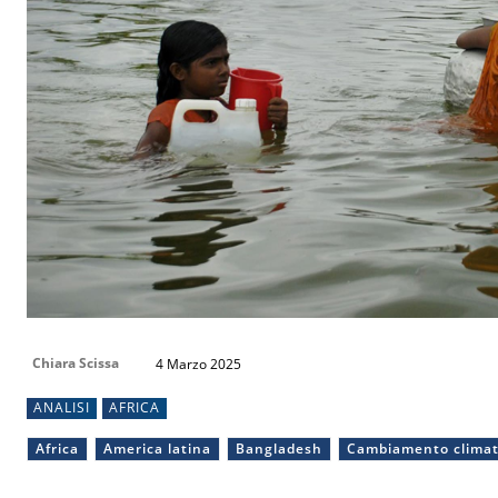
Chiara Scissa
4 Marzo 2025
ANALISI
AFRICA
Africa
America latina
Bangladesh
Cambiamento climat