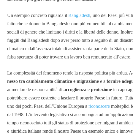
Un esempio concreto riguarda il
Bangladesh
, uno dei Paesi più vu
fatto che le donne in Bangladesh sono più vulnerabili al cambiamento 
sociali di genere che limitano i diritti e la libertà delle donne. Inolt
fuggiti dal Bangladesh dopo aver perso tutto a seguito di un disast
climatico e dall’assenza totale di assistenza da parte dello Stato, non
falsa speranza di poter trovare un lavoro ben remunerato all’estero, 
La complessità del fenomeno rende la risposta politica più ardua. A
nesso tra cambiamento climatico e migrazione
e a
fornire adegu
aumentare le responsabilità di
accoglienza
e
protezione
in capo ag
potrebbero essere costrette a lasciare il proprio Paese in futuro. Tut
uno dei pochi Paesi dell’Unione Europea a
riconoscere
molteplici 
dal 1998. L’intervento legislativo si accompagna ad un’applicazione 
tempo riconosciuto tutti gli status di protezione per migranti ambien
e giuridica italiana rende il nostro Paese un esempio unico e innovat