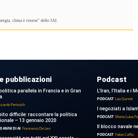
rgia, clima e risorse” dello IAI.
e pubblicazioni
Podcast
politica parallela in Francia e in Gran
L’Iran, l’Italia e i
a
PODCAST
Leo Goretti
ccardo Perissich
I negoziati a Islam
to difficile: raccontare la politica
PODCAST
Maria Luisa F
ionale – 13 gennaio 2020
Il blocco navale n
0 ANNI DI AI
Francesco De Leo
PODCAST
Fabio Caffio