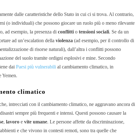
mente dalle caratteristiche dello Stato in cui ci si trova. Al contrario,
terni (o individuali) che possono giocare un ruolo più o meno rilevante
no, ad esempio, la presenza di
conflitti
o
tensioni sociali
. Se da un
ortare ad un’escalation della
violenza
(ad esempio, per il controllo di
talizzazione di risorse naturali), dall’altra i conflitti possono
nazione del suolo tramite ordigni esplosivi e mine. Secondo
viene dai
Paesi più vulnerabili
al cambiamento climatico, in
 e Yemen.
mento climatico
e che, intrecciati con il cambiamento climatico, ne aggravano ancora di
disastri sempre più frequenti e intensi. Questi possono causare la
se
,
lavoro
e
vite umane
. Le persone affette da discriminazione,
bbienti e che vivono in contesti remoti, sono tra quelle che