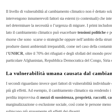
Il livello di vulnerabilità al cambiamento climatico non è dettato sola
intervengono innumerevoli fattori sia esterni (o contestuali) che in
nel determinare la necessità o l’urgenza di migrare. I primi includo
lato il cambiamento climatico può esacerbare
tensioni politiche
e p
risorse che sono scarse o strategiche oppure nell’ambito della strumen
produrre danni ambientali irreparabili, come nel caso della contami
l’
UNHCR
, oltre il 70% dei rifugiati e degli sfollati del mondo pro
particolare Afghanistan, Repubblica Democratica del Congo, Siria
La vulnerabilità umana causata dal cambia
I secondi riguardano invece quei fattori di vulnerabilità individual
più gli effetti. Ad esempio, il cambiamento climatico sta rendendo i 
perdita improvvisa di
mezzi di sussistenza,
proprietà
,
raccolti
,
ca
marginalizzazione o esclusione sociale, così come le persone meno a
subiscono più gravemente gli effetti dei disastri.