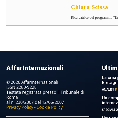
Chiara Scissa
Ricercatrice del programma “Ene
AffarInternazionali
Ultim
La crisi 
© 2026 AffarInternazionali
Bretagn
ISSN 2280-9228
ANALISI
Ri
Testata registrata presso il Tribunale di
Roma
Un compi
al n. 230/2007 del 12/06/2007
internaz
Privacy Policy
-
Cookie Policy
SPECIALE 2