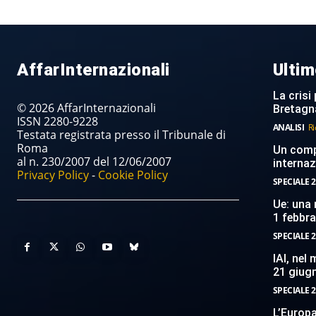
AffarInternazionali
Ultim
La crisi 
© 2026 AffarInternazionali
Bretagn
ISSN 2280-9228
ANALISI
Ri
Testata registrata presso il Tribunale di
Roma
Un compi
al n. 230/2007 del 12/06/2007
internaz
Privacy Policy
-
Cookie Policy
SPECIALE 2
Ue: una 
1 febbr
SPECIALE 2
IAI, nel
21 giug
SPECIALE 2
L’Europ