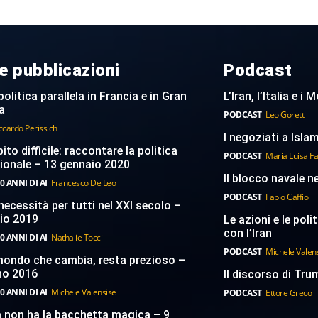
e pubblicazioni
Podcast
politica parallela in Francia e in Gran
L’Iran, l’Italia e i
a
PODCAST
Leo Goretti
ccardo Perissich
I negoziati a Islam
to difficile: raccontare la politica
PODCAST
Maria Luisa F
ionale – 13 gennaio 2020
Il blocco navale n
0 ANNI DI AI
Francesco De Leo
PODCAST
Fabio Caffio
necessità per tutti nel XXI secolo –
aio 2019
Le azioni e le poli
con l’Iran
0 ANNI DI AI
Nathalie Tocci
PODCAST
Michele Valen
 mondo che cambia, resta prezioso –
no 2016
Il discorso di Trum
0 ANNI DI AI
Michele Valensise
PODCAST
Ettore Greco
a non ha la bacchetta magica – 9