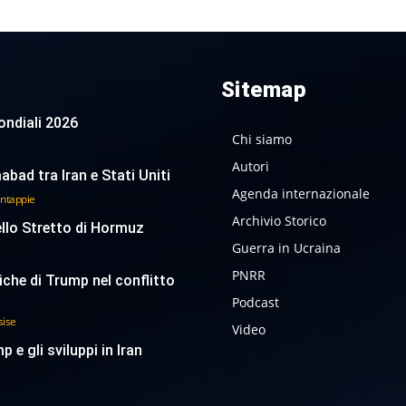
Sitemap
 Mondiali 2026
Chi siamo
Autori
abad tra Iran e Stati Uniti
Agenda internazionale
antappie
Archivio Storico
ello Stretto di Hormuz
Guerra in Ucraina
PNRR
tiche di Trump nel conflitto
Podcast
sise
Video
p e gli sviluppi in Iran