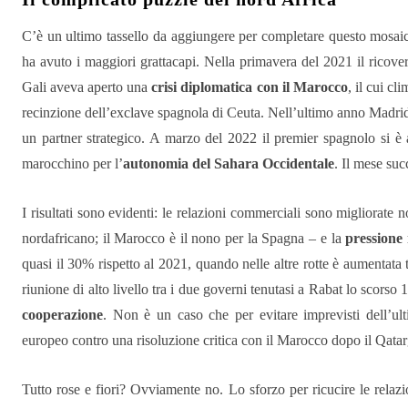
C’è un ultimo tassello da aggiungere per completare questo mosai
ha avuto i maggiori grattacapi. Nella primavera del 2021 il ricov
Gali aveva aperto una
crisi diplomatica con il Marocco
, il cui cl
recinzione dell’exclave spagnola di Ceuta. Nell’ultimo anno Madrid ha
un partner strategico. A marzo del 2022 il premier spagnolo si è
marocchino per l’
autonomia del Sahara Occidentale
. Il mese su
I risultati sono evidenti: le relazioni commerciali sono migliorate
nordafricano; il Marocco è il nono per la Spagna – e la
pressione
quasi il 30% rispetto al 2021, quando nelle altre rotte è aumentata t
riunione di alto livello tra i due governi tenutasi a Rabat lo scorso 
cooperazione
. Non è un caso che per evitare imprevisti dell’ult
europeo contro una risoluzione critica con il Marocco dopo il Qatar
Tutto rose e fiori? Ovviamente no. Lo sforzo per ricucire le rela