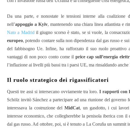
con l’invasione russa dell’Ucraina e la conseguente crisi energetic
Da una parte, e nonostate le tensioni interne alla coalizione
nell’
appoggio a Kyiv
, mantenendo una chiara linea atlantista e 
Nato a Madrid
il giugno scorso è stato, se si vuole, la consacraz
europeo
, potendo contare sulla non dipendenza dal gas russo e sui s
del fabbisogno Ue. Infine, ha rafforzato il suo ruolo proattivo 
vantaggi di non poco conto come il
price cap sull’energia elettr
l’inflazione ai livelli più bassi tra i paesi UE, ma rinsaldando anche 
Il ruolo strategico dei rigassificatori
Questi tre assi si intersecano ovviamente tra loro.
I rapporti con 
Schölz invitò Sánchez a partecipare ad una riunione del governo fe
interessava la costruzione del
MidCat
, un gasdotto, i cui lavori
interesse economico, che collegherebbe la penisola iberica con il
dal gas russo. Ad ottobre, poi, si è tenuto a La Coruña un summit i