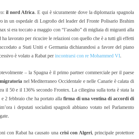
co:
il nord Africa
. E qui è sicuramente dove la diplomazia spagnola
ero in un ospedale di Logroño del leader del Fronte Polisario Brahim
imax si era toccato a maggio con “l’assalto” di migliaia di migranti alla
 lavorato per ricucire le relazioni con quello che è a tutti gli effetti
 accodato a Stati Uniti e Germania dichiarandosi a favore del piano
ccessivo è volato a Rabat per
incontrarsi con re Mohammed VI
.
 notevolmente – la Spagna è il primo partner commerciale per il paese
 migratoria
nel Mediterraneo Occidentale e nelle Canarie è calata di
ra il 50 e il 136% secondo Frontex. La ciliegina sulla torta è stata la
1 e 2 febbraio che ha portato alla
firma di una ventina di accordi di
im’ora i deputati socialisti spagnoli abbiano votato nel Parlamento
gate.
zioni con Rabat ha causato una
crisi con Algeri
, principale protettore