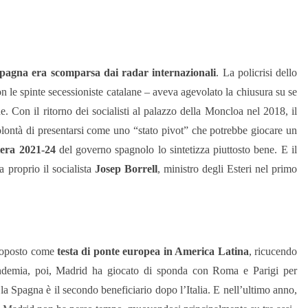
Spagna era scomparsa dai radar internazionali
. La policrisi dello
con le spinte secessioniste catalane – aveva agevolato la chiusura su se
e. Con il ritorno dei socialisti al palazzo della Moncloa nel 2018, il
olontà di presentarsi come uno “stato pivot” che potrebbe giocare un
tera 2021-24
del governo spagnolo lo sintetizza piuttosto bene. E il
a proprio il socialista
Josep Borrell
, ministro degli Esteri nel primo
 proposto come
testa di ponte europea in America Latina
, ricucendo
pandemia, poi, Madrid ha giocato di sponda con Roma e Parigi per
i la Spagna è il secondo beneficiario dopo l’Italia. E nell’ultimo anno,