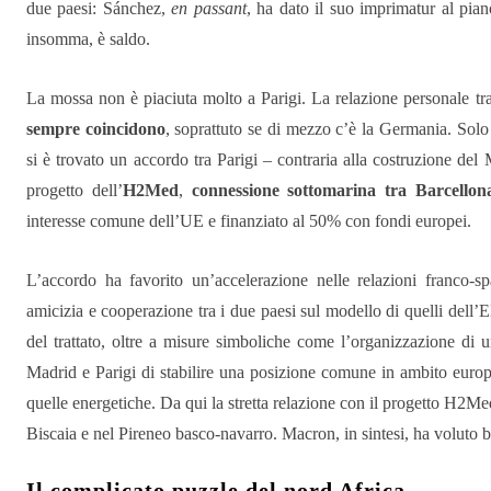
due paesi: Sánchez,
en passant
, ha dato il suo imprimatur al pian
insomma, è saldo.
La mossa non è piaciuta molto a Parigi. La relazione personale 
sempre coincidono
, soprattuto se di mezzo c’è la Germania. Solo
si è trovato un accordo tra Parigi – contraria alla costruzione del
progetto dell’
H2Med
,
connessione sottomarina tra Barcellon
interesse comune dell’UE e finanziato al 50% con fondi europei.
L’accordo ha favorito un’accelerazione nelle relazioni franco-s
amicizia e cooperazione tra i due paesi sul modello di quelli dell’E
del trattato, oltre a misure simboliche come l’organizzazione di u
Madrid e Parigi di stabilire una posizione comune in ambito europe
quelle energetiche. Da qui la stretta relazione con il progetto H2Me
Biscaia e nel Pireneo basco-navarro. Macron, in sintesi, ha voluto b
Il complicato puzzle del nord Africa