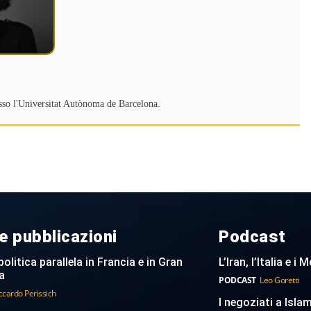
sso l'Universitat Autònoma de Barcelona.
e pubblicazioni
Podcast
politica parallela in Francia e in Gran
L’Iran, l’Italia e i
a
PODCAST
Leo Goretti
ccardo Perissich
I negoziati a Islam