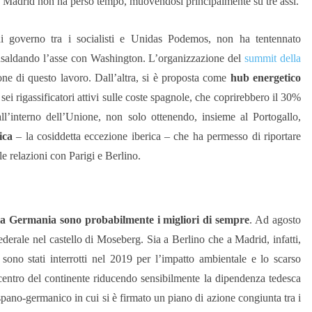
a, Madrid non ha perso tempo, muovendosi principalmente su tre assi.
 di governo tra i socialisti e Unidas Podemos, non ha tentennato
rinsaldando l’asse con Washington. L’organizzazione del
summit della
ione di questo lavoro. Dall’altra, si è proposta come
hub energetico
ei rigassificatori attivi sulle coste spagnole, che coprirebbero il 30%
all’interno dell’Unione, non solo ottenendo, insieme al Portogallo,
ica
– la cosiddetta eccezione iberica – che ha permesso di riportare
le relazioni con Parigi e Berlino.
la Germania sono probabilmente i migliori di sempre
. Ad agosto
derale nel castello di Moseberg. Sia a Berlino che a Madrid, infatti,
 sono stati interrotti nel 2019 per l’impatto ambientale e lo scarso
 centro del continente riducendo sensibilmente la dipendenza tedesca
spano-germanico in cui si è firmato un piano di azione congiunta tra i