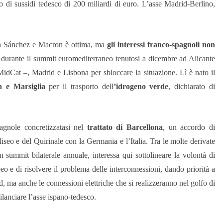
o di sussidi tedesco di 200 miliardi di euro. L’asse Madrid-Berlino,
tra Sánchez e Macron è ottima, ma
gli interessi franco-spagnoli non
 durante il summit euromediterraneo tenutosi a dicembre ad Alicante
 MidCat –, Madrid e Lisbona per sbloccare la situazione. Lì è nato il
a e Marsiglia
per il trasporto dell
’idrogeno verde
, dichiarato di
pagnole concretizzatasi nel
trattato di Barcellona
, un accordo di
liseo e del Quirinale con la Germania e l’Italia. Tra le molte derivate
n summit bilaterale annuale, interessa qui sottolineare la volontà di
o e di risolvere il problema delle interconnessioni, dando priorità a
d, ma anche le connessioni elettriche che si realizzeranno nel golfo di
ilanciare l’asse ispano-tedesco.