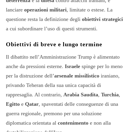
deterrenza
e la
difesa
contro attacchi iraniani, e
lanciare
operazioni militari
, limitate o estese. La
questione resta la definizione degli
obiettivi strategici
a cui subordinare l’uso di questi strumenti.
Obiettivi di breve e lungo termine
Il dibattito nell’Amministrazione Trump è alimentato
anche da pressioni esterne.
Israele
spinge per lo meno
per la distruzione dell’
a
rsenale missilistico
iraniano,
privando Teheran della sua unica capacità di
rappresaglia. Al contrario,
Arabia Saudita
,
Turchia
,
Egitto
e
Qatar
, spaventati delle conseguenze di una
guerra regionale, premono per una soluzione
diplomatica orientata al
contenimento
e non alla