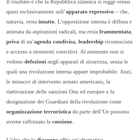
Il risultato è che la Repubblica islamica si regge ormai
quasi esclusivamente sull’
apparato repressivo
– che,
tuttavia, resta
intatto
. L’opposizione interna è diffusa e
animata da aspirazioni radicali, ma resta
frammentata
,
priva
di un’
agenda condivisa
,
leadership
riconosciuta
e accesso a strumenti coercitivi. Al momento non si
vedono
defezioni
negli apparati di sicurezza, senza le
quali una rivoluzione interna appare improbabile. Anzi,
le minacce di intervento armato americano, la
riattivazione delle sanzioni Onu ed europee e la
designazione dei Guardiani della rivoluzione come
organizzazione terroristica
da parte dell’Ue possono
averne rafforzato la
coesione
.
L’idea che la
diaspora
offra un’alternativa