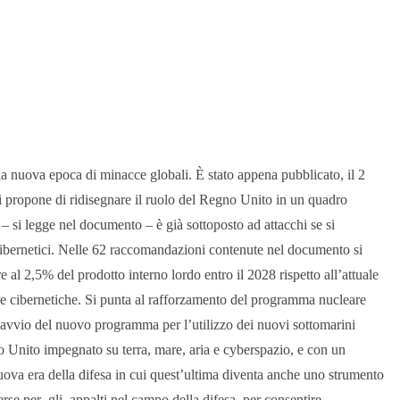
lla nuova epoca di minacce globali. È stato appena pubblicato, il 2
si propone di ridisegnare il ruolo del Regno Unito in un quadro
 si legge nel documento – è già sottoposto ad attacchi se si
i cibernetici. Nelle 62 raccomandazioni contenute nel documento si
e al 2,5% del prodotto interno lordo entro il 2028 rispetto all’attuale
 e cibernetiche. Si punta al rafforzamento del programma nucleare
avvio del nuovo programma per l’utilizzo dei nuovi sottomarini
no Unito impegnato su terra, mare, aria e cyberspazio, e con un
 nuova era della difesa in cui quest’ultima diventa anche uno strumento
rse per gli appalti nel campo della difesa, per consentire