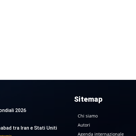
Sitemap
 Mondiali 2026
Chi siamo
Autori
abad tra Iran e Stati Uniti
Agenda internazionale
antappie