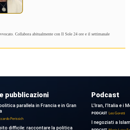
 avvocato. Collabora abitualmente con Il Sole 24 ore e il settimanale
e pubblicazioni
Podcast
politica parallela in Francia e in Gran
L’Iran, l’Italia e i
a
PODCAST
Leo Goretti
ccardo Perissich
I negoziati a Islam
to difficile: raccontare la politica
PODCAST
Maria Luisa F