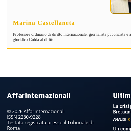
Marina Castellaneta
Professore ordinario di diritto internazionale, giornalista pubblicista e
giuridico Guida al diritto.
AffarInternazionali
Ultim
La crisi 
© 2026 AffarInternazionali
Bretagn
ISSN 2280-9228
ANALISI
Ri
Testata registrata presso il Tribunale di
Roma
Un compi