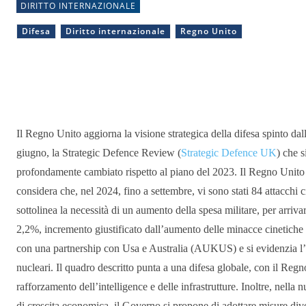
DIRITTO INTERNAZIONALE
Difesa
Diritto internazionale
Regno Unito
Condividere
Il Regno Unito aggiorna la visione strategica della difesa spinto da
giugno, la Strategic Defence Review (
Strategic Defence UK
) che 
profondamente cambiato rispetto al piano del 2023. Il Regno Unito –
considera che, nel 2024, fino a settembre, vi sono stati 84 attacch
sottolinea la necessità di un aumento della spesa militare, per arrivar
2,2%, incremento giustificato dall’aumento delle minacce cinetiche
con una partnership con Usa e Australia (AUKUS) e si evidenzia l’
nucleari. Il quadro descritto punta a una difesa globale, con il Reg
rafforzamento dell’intelligence e delle infrastrutture. Inoltre, nella
di crescita economica, il Governo si propone di adottare misure dive