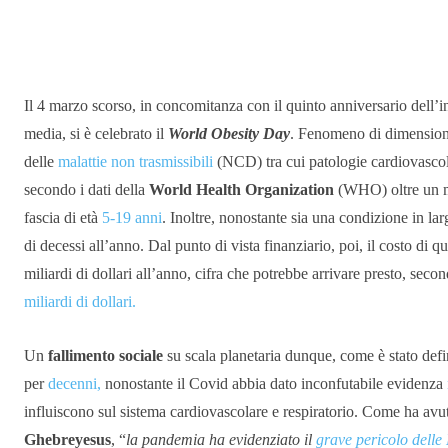
Condividere
Il 4 marzo scorso, in concomitanza con il quinto anniversario dell’i
media, si è celebrato il
World Obesity Day
. Fenomeno di dimensioni
delle
malattie non trasmissibili
(NCD) tra cui patologie cardiovascola
secondo i dati della
World Health Organization
(WHO) oltre un mi
fascia di età
5-19 anni
. Inoltre, nonostante sia una condizione in la
di decessi all’anno. Dal punto di vista finanziario, poi, il costo di q
miliardi di dollari all’anno, cifra che potrebbe arrivare presto, sec
miliardi di dollari.
Un
fallimento sociale
su scala planetaria dunque, come è stato def
per
decenni,
nonostante il Covid abbia dato inconfutabile evidenza
influiscono sul sistema cardiovascolare e respiratorio. Come ha av
Ghebreyesus
, “
la pandemia ha evidenziato il
grave pericolo dell