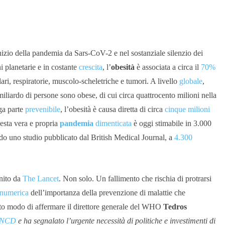
nizio della pandemia da Sars-CoV-2 e nel sostanziale silenzio dei
 planetarie e in costante
crescita
, l’
obesità
è associata a circa il
70%
ri, respiratorie, muscolo-scheletriche e tumori. A livello
globale
,
liardo di persone sono obese, di cui circa quattrocento milioni nella
rga parte
prevenibile
, l’obesità è causa diretta di circa
cinque milioni
uesta vera e propria
pandemia
dimenticata
è oggi stimabile in 3.000
ondo uno studio pubblicato dal British Medical Journal, a
4.300
inito da
The Lancet
. Non solo. Un fallimento che rischia di protrarsi
numerica
dell’importanza della prevenzione di malattie che
uto modo di affermare il direttore generale del WHO
Tedros
e NCD
e ha segnalato l’urgente necessità di politiche e investimenti di