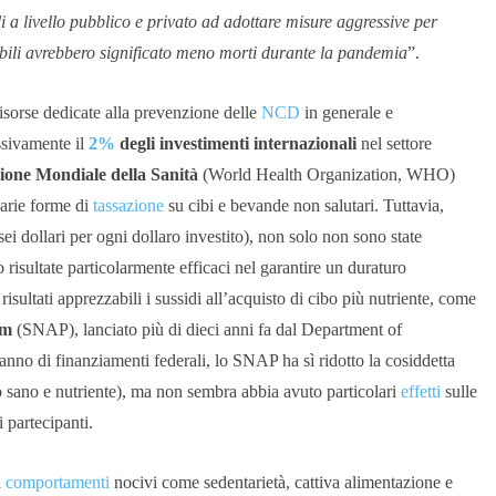
i a livello pubblico e privato ad adottare misure aggressive per
sibili avrebbero significato meno morti durante la pandemia
”.
risorse dedicate alla prevenzione delle
NCD
in generale e
ssivamente il
2%
degli investimenti internazionali
nel settore
ione Mondiale della Sanità
(World Health Organization, WHO)
varie forme di
tassazione
su cibi e bevande non salutari. Tuttavia,
sei dollari per ogni dollaro investito), non solo non sono state
sultate particolarmente efficaci nel garantire un duraturo
ltati apprezzabili i sussidi all’acquisto di cibo più nutriente, come
am
(SNAP), lanciato più di dieci anni fa dal Department of
’anno di finanziamenti federali, lo SNAP ha sì ridotto la cosiddetta
bo sano e nutriente), ma non sembra abbia avuto particolari
effetti
sulle
 partecipanti.
a
comportamenti
nocivi come sedentarietà, cattiva alimentazione e