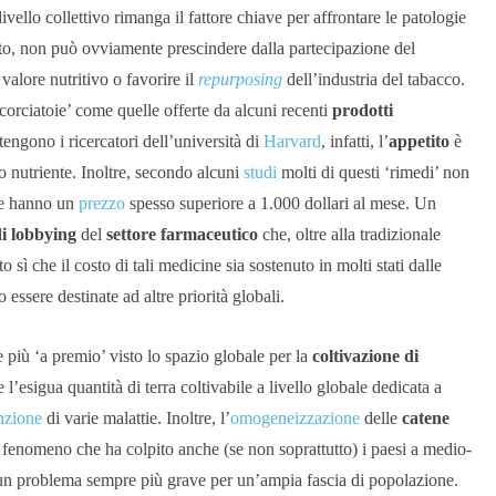
livello collettivo rimanga il fattore chiave per affrontare le patologie
ato, non può ovviamente prescindere dalla partecipazione del
valore nutritivo o favorire il
repurposing
dell’industria del tabacco.
orciatoie’ come quelle offerte da alcuni recenti
prodotti
engono i ricercatori dell’università di
Harvard
, infatti, l’
appetito
è
o nutriente. Inoltre, secondo alcuni
studi
molti di questi ‘rimedi’ non
a e hanno un
prezzo
spesso superiore a 1.000 dollari al mese. Un
di lobbying
del
settore farmaceutico
che, oltre alla tradizionale
o sì che il costo di tali medicine sia sostenuto in molti stati dalle
essere destinate ad altre priorità globali.
 più ‘a premio’ visto lo spazio globale per la
coltivazione di
e l’esigua quantità di terra coltivabile a livello globale dedicata a
nzione
di varie malattie. Inoltre, l’
omogeneizzazione
delle
catene
 fenomeno che ha colpito anche (se non soprattutto) i paesi a medio-
 un problema sempre più grave per un’ampia fascia di popolazione.