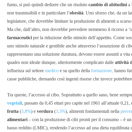
fumo, si può quindi dedurre che un risoluto
cambio di abitudini
a 
non trasmissibili e in particolare l’
obesità
. Uno sforzo che, da un l
legislatore, che dovrebbe limitare la produzione di alimenti a scarso 
Ma che, dall’altro, non dovrebbe prevedere nemmeno il ricorso a ‘sc
farmaceutici
per la riduzione dello stimolo dell’appetito. Come sost
uno stimolo naturale e gestibile anche attraverso l’assunzione di cib
rappresentano una soluzione duratura, devono essere assunti a vit
quadro non ideale dunque, ulteriormente complicato dalle
attività 
influenza sul settore
medico
e su quello della
formazione,
hanno fatt
casse pubbliche, drenando così ingenti risorse che invece potrebbero 
Tra queste, l’accesso al cibo. Soprattutto a quello sano, bene sempre
vegetali
, passato da 0,45 ettari pro capite nel 1961 all’attuale 0,21, 
frutta
(
3,8%
) e
verdura
(
3,3%
), alimenti fondamentali nella
preve
alimentari
– con la produzione di cibi pronti per il consumo – è un
basso reddito (LMIC), rendendo l’accesso ad una dieta equilibrata