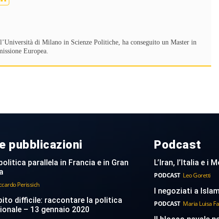
ll’Università di Milano in Scienze Politiche, ha conseguito un Master in
missione Europea.
e pubblicazioni
Podcast
politica parallela in Francia e in Gran
L’Iran, l’Italia e i
a
PODCAST
Leo Goretti
ccardo Perissich
I negoziati a Islam
to difficile: raccontare la politica
PODCAST
Maria Luisa F
ionale – 13 gennaio 2020