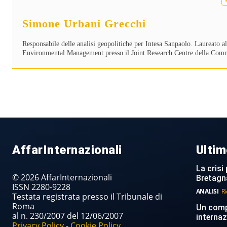
Simone Urbani Grecchi
Responsabile delle analisi geopolitiche per Intesa Sanpaolo. Laureato a
Environmental Management presso il Joint Research Centre della Com
AffarInternazionali
Ultim
La crisi 
© 2026 AffarInternazionali
Bretagn
ISSN 2280-9228
ANALISI
Ri
Testata registrata presso il Tribunale di
Roma
Un compi
al n. 230/2007 del 12/06/2007
internaz
Privacy Policy
-
Cookie Policy