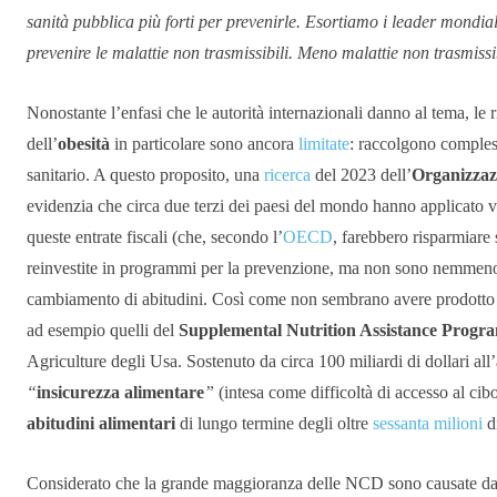
sanità pubblica più forti per prevenirle. Esortiamo i leader mondial
prevenire le malattie non trasmissibili. Meno malattie non trasmis
Nonostante l’enfasi che le autorità internazionali danno al tema, le 
dell’
obesità
in particolare sono ancora
limitate
: raccolgono comple
sanitario. A questo proposito, una
ricerca
del 2023 dell’
Organizzaz
evidenzia che circa due terzi dei paesi del mondo hanno applicato 
queste entrate fiscali (che, secondo l’
OECD
, farebbero risparmiare 
reinvestite in programmi per la prevenzione, ma non sono nemmeno ri
cambiamento di abitudini. Così come non sembrano avere prodotto risu
ad esempio quelli del
Supplemental Nutrition Assistance Progr
Agriculture degli Usa. Sostenuto da circa 100 miliardi di dollari all
“
insicurezza alimentare
”
(intesa come difficoltà di accesso al ci
abitudini alimentari
di lungo termine degli oltre
sessanta milioni
di
Considerato che la grande maggioranza delle NCD sono causate d