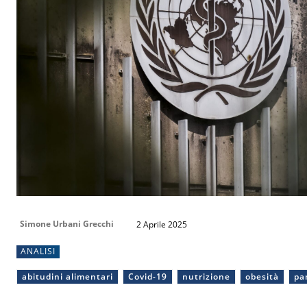
Simone Urbani Grecchi
2 Aprile 2025
ANALISI
abitudini alimentari
Covid-19
nutrizione
obesità
pa