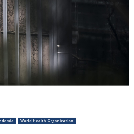
ndemia
World Health Organization