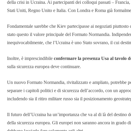
della crisi in Ucraina. Ai partecipanti dei colloqui passati – Franc
Stati Uniti, Regno Unito e Italia. Con Londra e Roma già formalme
Fondamentale sarebbe che Kiev partecipasse ai negoziati piuttosto c
stato questo il valore principale del Formato Normandia. Indipenden
inequivocabilmente, che l’Ucraina è uno Stato sovrano, il cui desti
Inoltre, è imprescindibile
confermare
la presenza Usa al tavolo d
sulla sicurezza europea deve continuare.
Un nuovo Formato Normandia, rivitalizzato e ampliato, potrebbe p
separare i capitoli politici e di sicurezza dell’accordo, con un appr
includendo sia il ritiro militare russo sia il posizionamento geostrat
Il futuro dell’Ucraina ha un’importanza che va al di là del destino d
della sicurezza europea. Gli europei non saranno ancora in grado di 
debbano lasciarlo fare solamente agli altri.