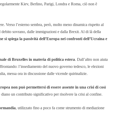
o regolarmente Kiev, Berlino, Parigi, Londra e Roma, ciò non è
ere. Verso l’esterno sembra, però, molto meno dinamica rispetto al
l debito sovrano, dalle immigrazioni e dalla Brexit. Al di là della
e si spiega la passività dell’Europa nei confronti dell’Ucraina e
onale di Bruxelles in materia di politica estera
. Dall’altro non aiuta
 affrontando: l’insediamento del nuovo governo tedesco, le elezioni
talia, messa ora in discussione dalle vicende quirinalizie.
opea non può permettersi di essere assente in una crisi di così
 diano un contributo significativo per risolvere la crisi al confine.
ormandia
, utilizzato fino a poco fa come strumento di mediazione