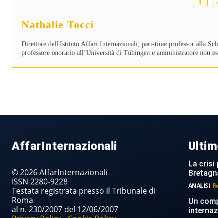
Nathalie Tocci
Direttore dell'Istituto Affari Internazionali, part-time professor alla 
professore onorario all’Università di Tübingen e amministratore non es
AffarInternazionali
Ultim
La crisi 
© 2026 AffarInternazionali
Bretagn
ISSN 2280-9228
ANALISI
Ri
Testata registrata presso il Tribunale di
Roma
Un compi
al n. 230/2007 del 12/06/2007
internaz