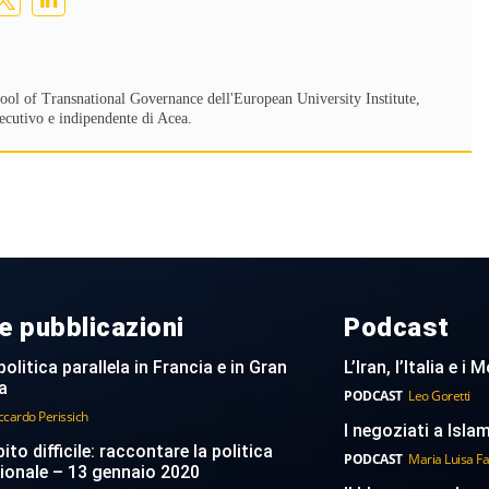
School of Transnational Governance dell'European University Institute,
ecutivo e indipendente di Acea.
e pubblicazioni
Podcast
politica parallela in Francia e in Gran
L’Iran, l’Italia e i
a
PODCAST
Leo Goretti
ccardo Perissich
I negoziati a Islam
to difficile: raccontare la politica
PODCAST
Maria Luisa F
ionale – 13 gennaio 2020