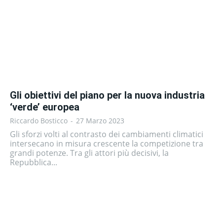
Gli obiettivi del piano per la nuova industria
‘verde’ europea
Riccardo Bosticco
-
27 Marzo 2023
Gli sforzi volti al contrasto dei cambiamenti climatici
intersecano in misura crescente la competizione tra
grandi potenze. Tra gli attori più decisivi, la
Repubblica...