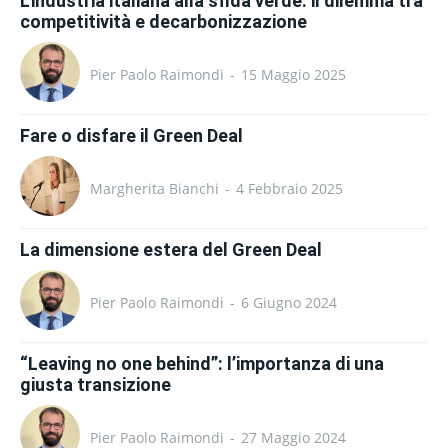
L’industria italiana alla sfida verde: il dilemma tra
competitività e decarbonizzazione
Pier Paolo Raimondi
-
15 Maggio 2025
Fare o disfare il Green Deal
Margherita Bianchi
-
4 Febbraio 2025
La dimensione estera del Green Deal
Pier Paolo Raimondi
-
6 Giugno 2024
“Leaving no one behind”: l’importanza di una
giusta transizione
Pier Paolo Raimondi
-
27 Maggio 2024