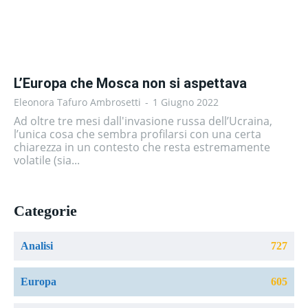
L’Europa che Mosca non si aspettava
Eleonora Tafuro Ambrosetti
-
1 Giugno 2022
Ad oltre tre mesi dall'invasione russa dell’Ucraina,
l’unica cosa che sembra profilarsi con una certa
chiarezza in un contesto che resta estremamente
volatile (sia...
Categorie
Analisi
727
Europa
605