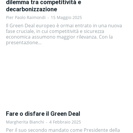
dilemma tra competitività e
decarbonizzazione
Pier Paolo Raimondi
-
15 Maggio 2025
Il Green Deal europeo è ormai entrato in una nuova
fase cruciale, in cui competitività e sicurezza
economica assumono maggior rilevanza. Con la
presentazione...
Fare o disfare il Green Deal
Margherita Bianchi
-
4 Febbraio 2025
Per il suo secondo mandato come Presidente della