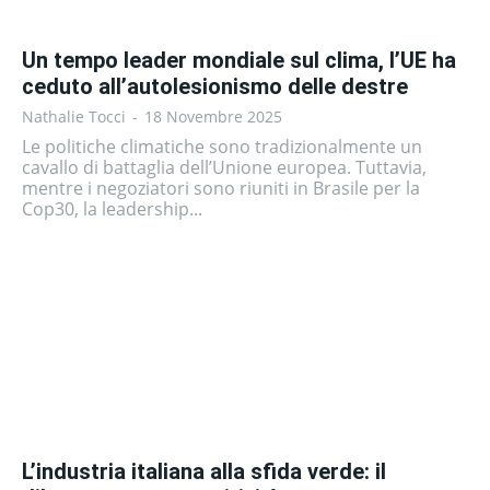
Un tempo leader mondiale sul clima, l’UE ha
ceduto all’autolesionismo delle destre
Nathalie Tocci
-
18 Novembre 2025
Le politiche climatiche sono tradizionalmente un
cavallo di battaglia dell’Unione europea. Tuttavia,
mentre i negoziatori sono riuniti in Brasile per la
Cop30, la leadership...
L’industria italiana alla sfida verde: il