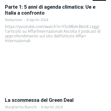
Parte 1: 5 anni di agenda climatica: Ue e
Italia a confronto
Redazione
-
8 Aprile 2024
https://youtube.com/watch?v=YScMbArBeU8 Leggi
l'articolo su AffarInternazionali Ascolta il podcast di
approfondimento sul sito dell’Istituto Affari
Internazionali
La scommessa del Green Deal
Margherita Bianchi
-
8 Aprile 2024