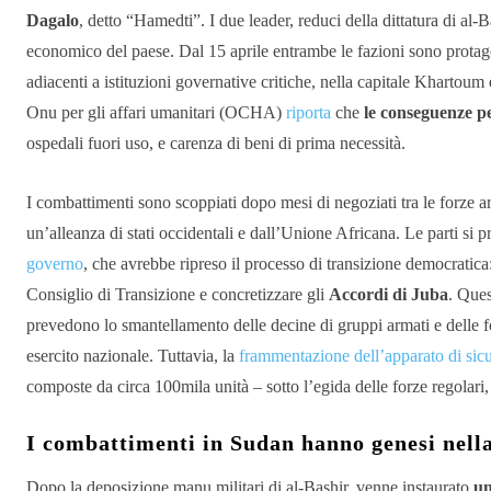
Dagalo
, detto “Hamedti”. I due leader, reduci della dittatura di al-B
economico del paese. Dal 15 aprile entrambe le fazioni sono protag
adiacenti a istituzioni governative critiche, nella capitale Khartoum e
Onu per gli affari umanitari (OCHA)
riporta
che
le conseguenze per
ospedali fuori uso, e carenza di beni di prima necessità.
I combattimenti sono scoppiati dopo mesi di negoziati tra le forze arma
un’alleanza di stati occidentali e dall’Unione Africana. Le parti si
governo
, che avrebbe ripreso il processo di transizione democratica:
Consiglio di Transizione e concretizzare gli
Accordi di Juba
. Ques
prevedono lo smantellamento delle decine di gruppi armati e delle f
esercito nazionale. Tuttavia, la
frammentazione dell’apparato di sic
composte da circa 100mila unità – sotto l’egida delle forze regolari, h
I combattimenti in Sudan hanno genesi nella
Dopo la deposizione manu militari di al-Bashir, venne instaurato
un