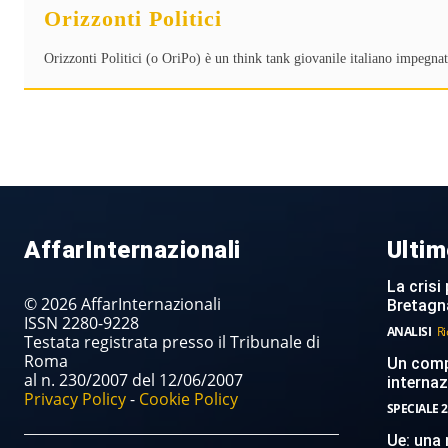
Orizzonti Politici
Orizzonti Politici (o OriPo) è un think tank giovanile italiano impegnat
AffarInternazionali
Ultim
La crisi 
© 2026 AffarInternazionali
Bretagn
ISSN 2280-9228
ANALISI
Ri
Testata registrata presso il Tribunale di
Roma
Un compi
al n. 230/2007 del 12/06/2007
internaz
Privacy Policy
-
Cookie Policy
SPECIALE 2
Ue: una 