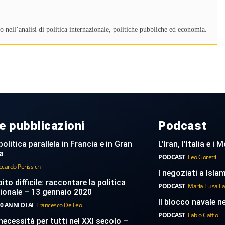
o nell’analisi di politica internazionale, politiche pubbliche ed economia.
e pubblicazioni
Podcast
politica parallela in Francia e in Gran
L’Iran, l’Italia e i
a
PODCAST
Leo Goretti
ccardo Perissich
I negoziati a Islam
to difficile: raccontare la politica
PODCAST
Maria Luisa F
ionale – 13 gennaio 2020
Il blocco navale n
0 ANNI DI AI
Francesco De Leo
PODCAST
Fabio Caffio
necessità per tutti nel XXI secolo –