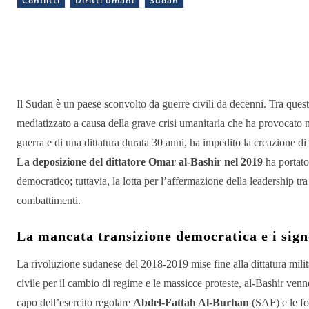
Conflitti
Diritti umani
Sudan
Condividere
Il Sudan è un paese sconvolto da guerre civili da decenni. Tra ques
mediatizzato a causa della grave crisi umanitaria che ha provocato n
guerra e di una dittatura durata 30 anni, ha impedito la creazione di
La deposizione del dittatore Omar al-Bashir nel 2019
ha portato
democratico; tuttavia, la lotta per l’affermazione della leadership tra
combattimenti.
La mancata transizione democratica e i sign
La rivoluzione sudanese del 2018-2019 mise fine alla dittatura milit
civile per il cambio di regime e le massicce proteste, al-Bashir ven
capo dell’esercito regolare
Abdel-Fattah Al-Burhan
(SAF) e le fo