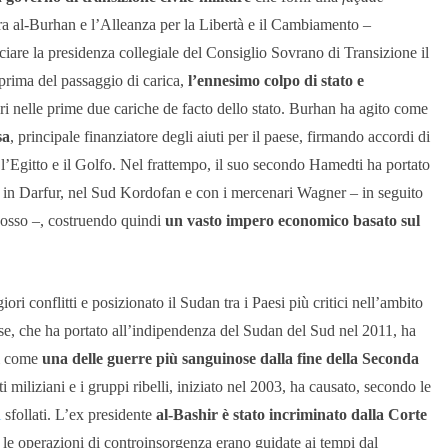
 tra al-Burhan e l’Alleanza per la Libertà e il Cambiamento –
asciare la presidenza collegiale del Consiglio Sovrano di Transizione il
prima del passaggio di carica,
l’ennesimo colpo di stato e
ri nelle prime due cariche de facto dello stato. Burhan ha agito come
sa
, principale finanziatore degli aiuti per il paese, firmando accordi di
’Egitto e il Golfo. Nel frattempo, il suo secondo Hamedti ha portato
i in Darfur, nel Sud Kordofan e con i mercenari Wagner – in seguito
Rosso –, costruendo quindi
un vasto impero economico basato sul
ori conflitti e posizionato il Sudan tra i Paesi più critici nell’ambito
se, che ha portato all’indipendenza del Sudan del Sud nel 2011, ha
si come
una delle guerre più sanguinose dalla fine della Seconda
ati miliziani e i gruppi ribelli, iniziato nel 2003, ha causato, secondo le
i
sfollati. L’ex presidente
al-Bashir è stato incriminato dalla Corte
 le operazioni di controinsorgenza erano guidate ai tempi dal