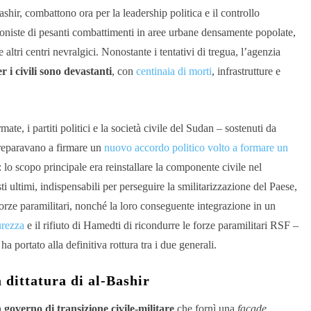
ashir, combattono ora per la leadership politica e il controllo
oniste di pesanti combattimenti in aree urbane densamente popolate,
 altri centri nevralgici. Nonostante i tentativi di tregua, l’agenzia
 i civili sono devastanti
, con
centinaia di morti
, infrastrutture e
te, i partiti politici e la società civile del Sudan – sostenuti da
 preparavano a firmare un
nuovo accordo politico volto a formare un
 lo scopo principale era reinstallare la componente civile nel
ti ultimi, indispensabili per perseguire la smilitarizzazione del Paese,
orze paramilitari, nonché la loro conseguente integrazione in un
urezza
e il rifiuto di Hamedti di ricondurre le forze paramilitari RSF –
a portato alla definitiva rottura tra i due generali.
 dittatura di al-Bashir
 governo di transizione civile-militare
che fornì una
façade