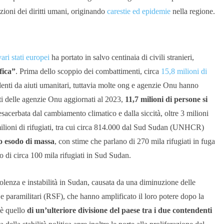
zioni dei diritti umani, originando
carestie ed epidemie
nella regione.
ari stati europei
ha portato in salvo centinaia di civili stranieri,
fica”
. Prima dello scoppio dei combattimenti, circa
15,8 milioni di
nti da aiuti umanitari, tuttavia molte ong e agenzie Onu hanno
ti delle agenzie Onu aggiornati al 2023,
11,7 milioni di persone si
sacerbata dal cambiamento climatico e dalla siccità, oltre 3 milioni
milioni di rifugiati, tra cui circa 814.000 dal Sud Sudan (UNHCR)
 esodo di massa
, con stime che parlano di 270 mila rifugiati in fuga
rno di circa 100 mila rifugiati in Sud Sudan.
violenza e instabilità in Sudan, causata da una diminuzione delle
 e paramilitari (RSF), che hanno amplificato il loro potere dopo la
 è quello
di un’ulteriore divisione del paese tra i due contendenti