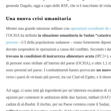
generale Dagalo, oggi a capo delle RSF, che si è macchiato di viola
Una nuova crisi umanitaria
Mentre una grande missione militare con
operazioni coordinate da v
l’OCHA ha definito
la situazione umanitaria in Sudan “catastro
persone
–1/3 della popolazione sudanese – erano fortemente dipende
dovuto sospendere le operazioni a causa del conflitto. Secondo i da
trovano in condizioni di insicurezza alimentare acuta
(IPC3+), e
di persone sono sfollate all’interno del paese (OCHA), e oltre 1,1 
sono presenti nel paese. I combattimenti hanno provocato
un nuovo
verso i paesi di vicinato più poveri, tra cui Ciad ed Egitto, e il rito
Ad oggi, ci sono tutti gli ingredienti per un’ulteriore escalation di 
opzioni per contenere le ambizioni delle due fazioni, militari (SAF)
caduta di al-Bashir. Il rischio, per un Paese cerniera come il Sudan,