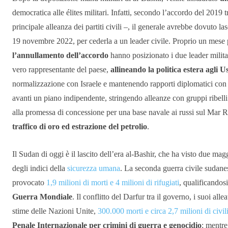
democratica alle élites militari. Infatti, secondo l’accordo del 2019
principale alleanza dei partiti civili –, il generale avrebbe dovuto l
19 novembre 2022, per cederla a un leader civile. Proprio un mese 
l’annullamento dell’accordo
hanno posizionato i due leader milita
vero rappresentante del paese,
allineando la politica estera agli U
normalizzazione con Israele e mantenendo rapporti diplomatici con l
avanti un piano indipendente, stringendo alleanze con gruppi ribell
alla promessa di concessione per una base navale ai russi sul Mar 
traffico di oro ed estrazione del petrolio
.
Il Sudan di oggi è il lascito dell’era al-Bashir, che ha visto due maggi
degli indici della
sicurezza umana
. La seconda guerra civile sudane
provocato
1,9 milioni di morti e 4 milioni di rifugiati
, qualificando
Guerra Mondiale
. Il conflitto del Darfur tra il governo, i suoi alle
stime delle Nazioni Unite,
300.000 morti e circa 2,7 milioni di civil
Penale Internazionale per crimini di guerra e genocidio
; mentre