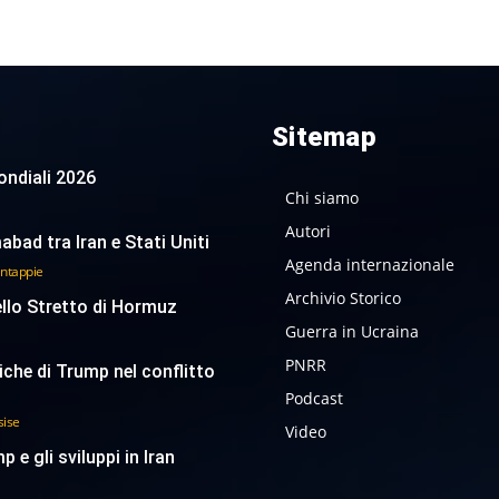
Sitemap
 Mondiali 2026
Chi siamo
Autori
abad tra Iran e Stati Uniti
Agenda internazionale
antappie
Archivio Storico
ello Stretto di Hormuz
Guerra in Ucraina
PNRR
tiche di Trump nel conflitto
Podcast
sise
Video
p e gli sviluppi in Iran