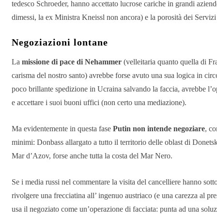
tedesco Schroeder, hanno accettato lucrose cariche in grandi aziend
dimessi, la ex Ministra Kneissl non ancora) e la porosità dei Serviz
Negoziazioni lontane
La
missione di pace di Nehammer
(velleitaria quanto quella di Fr
carisma del nostro santo) avrebbe forse avuto una sua logica in circo
poco brillante spedizione in Ucraina salvando la faccia, avrebbe l’o
e accettare i suoi buoni uffici (non certo una mediazione).
Ma evidentemente in questa fase
Putin non intende negoziare
, co
minimi: Donbass allargato a tutto il territorio delle oblast di Done
Mar d’Azov, forse anche tutta la costa del Mar Nero.
Se i media russi nel commentare la visita del cancelliere hanno sottol
rivolgere una frecciatina all’ ingenuo austriaco (e una carezza al 
usa il negoziato come un’operazione di facciata: punta ad una solu