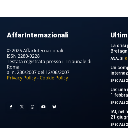
AffarInternazionali
Ultim
La crisi 
© 2026 AffarInternazionali
Bretagn
ISSN 2280-9228
ANALISI
Ri
Testata registrata presso il Tribunale di
Roma
Un compi
al n. 230/2007 del 12/06/2007
internaz
Privacy Policy
-
Cookie Policy
SPECIALE 2
Ue: una 
1 febbr
SPECIALE 2
IAI, nel
21 giug
SPECIALE 2