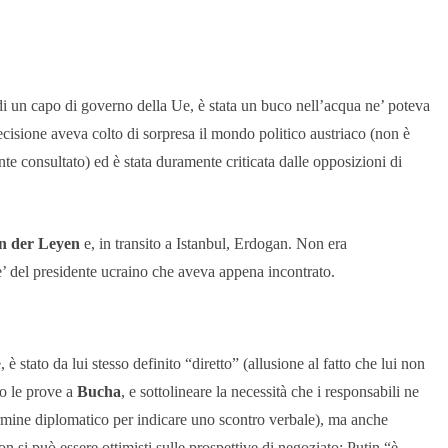
i un capo di governo della Ue, è stata un buco nell’acqua ne’ poteva
ecisione aveva colto di sorpresa il mondo politico austriaco (non è
te consultato) ed è stata duramente criticata dalle opposizioni di
n der Leyen
e, in transito a Istanbul, Erdogan. Non era
’ del presidente ucraino che aveva appena incontrato.
, è stato da lui stesso definito “diretto” (allusione al fatto che lui non
to le prove a
Bucha
, e sottolineare la necessità che i responsabili ne
ermine diplomatico per indicare uno scontro verbale), ma anche
 si può essere ottimisti sulle prospettive di negoziato: Putin “è