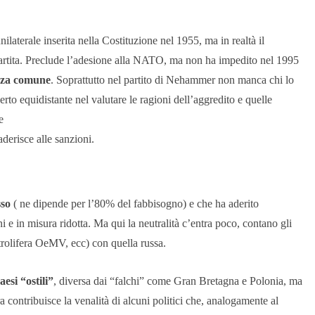
ilaterale inserita nella Costituzione nel 1955, ma in realtà il
partita. Preclude l’adesione alla NATO, ma non ha impedito nel 1995
ezza comune
. Soprattutto nel partito di Nehammer non manca chi lo
rto equidistante nel valutare le ragioni dell’aggredito e quelle
e
aderisce alle sanzioni.
sso
( ne dipende per l’80% del fabbisogno) e che ha aderito
i e in misura ridotta. Ma qui la neutralità c’entra poco, contano gli
trolifera OeMV, ecc) con quella russa.
aesi “ostili”
, diversa dai “falchi” come Gran Bretagna e Polonia, ma
 contribuisce la venalità di alcuni politici che, analogamente al