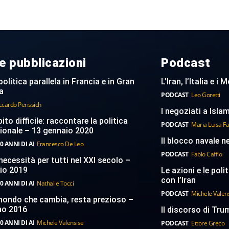
e pubblicazioni
Podcast
politica parallela in Francia e in Gran
L’Iran, l’Italia e i
a
PODCAST
Leo Goretti
ccardo Perissich
I negoziati a Islam
to difficile: raccontare la politica
PODCAST
Maria Luisa F
ionale – 13 gennaio 2020
Il blocco navale n
0 ANNI DI AI
Francesco De Leo
PODCAST
Fabio Caffio
necessità per tutti nel XXI secolo –
aio 2019
Le azioni e le poli
con l’Iran
0 ANNI DI AI
Nathalie Tocci
PODCAST
Michele Valen
 mondo che cambia, resta prezioso –
no 2016
Il discorso di Trum
0 ANNI DI AI
Michele Valensise
PODCAST
Ettore Greco