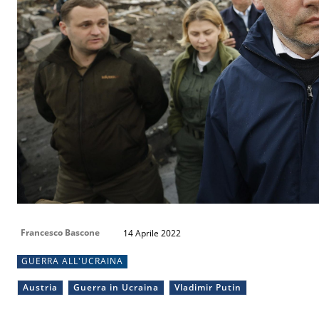
Francesco Bascone
14 Aprile 2022
GUERRA ALL'UCRAINA
Austria
Guerra in Ucraina
Vladimir Putin