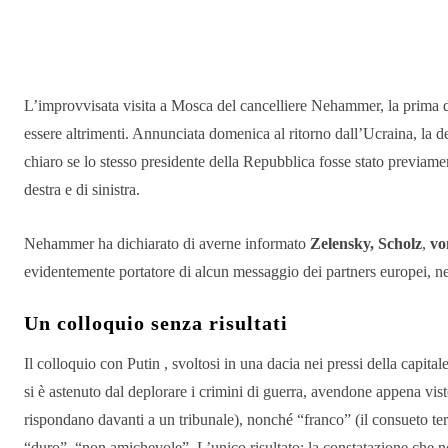
Condividere
L’improvvisata visita a Mosca del cancelliere Nehammer, la prima d
essere altrimenti. Annunciata domenica al ritorno dall’Ucraina, la d
chiaro se lo stesso presidente della Repubblica fosse stato previamen
destra e di sinistra.
Nehammer ha dichiarato di averne informato
Zelensky, Scholz
,
vo
evidentemente portatore di alcun messaggio dei partners europei, ne
Un colloquio senza risultati
Il colloquio con Putin , svoltosi in una dacia nei pressi della capitale
si è astenuto dal deplorare i crimini di guerra, avendone appena vis
rispondano davanti a un tribunale), nonché “franco” (il consueto t
“duro”, “non amichevole”. L’unico risultato: la constatazione che non