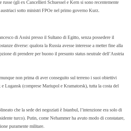
e russe (gli ex Cancellieri Schuessel e Kern si sono recentemente
i austriaci sotto ministri FPOe nel primo governo Kurz.
ancesco di Assisi presso il Sultano di Egitto, senza possedere il
stanze diverse: qualora la Russia avesse interesse a metter fine alla
pzione di prendere per buono il presunto status neutrale dell’Austria
munque non prima di aver conseguito sul terreno i suoi obiettivi
tsk e Lugansk (comprese Mariupol e Kramatorsk), tutta la costa del
ineato che la sede dei negoziati è Istanbul, l’intenzione era solo di
presidente turco). Putin, come Nehammer ha avuto modo di constatare,
zione puramente militare.