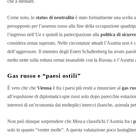
che a mediare.
Come noto, lo
status di neutralità
è stato formalmente una scelta un
presupposto per l’assenso russo alla fine della occupazione quadri
l’ingresso nell’Ue e quindi la partecipazione alla
politica di sicur
considera ormai superato. Nelle circostanze attuali l’Austria non è ce
dell’aggressore. Il ministro degli Esteri Schallenberg ha avuto parol
molto nette sulla rottura ormai insanabile con la Russia; e l’Austria 
Gas russo e “paesi ostili”
È vero che che
Vienna
è fra i paesi più restii a rinunciare al
gas ru
all’espulsione di diplomatici-spie russi solo dopo parecchie esitazion
interessi di un’economia dai molteplici intrecci (banche, azienda pe
Non può dunque sorprendere che Mosca classifichi l’Austria fra i
p
solo in quanto “ventre molle”. A questa valutazione poco lusinghiera