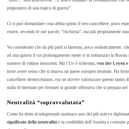
prigioniero di una logica di guerra”.
Ci si può domandare cosa abbia spinto il neo-cancelliere, poco esper
essere, secondo le sue parole, “rischiosa”, ma più propriamente un
Va considerato che da più parti si lamenta, poco realisticamente, che
ad una guerra il cui prolungamento mette sì in imbarazzo la Russia m
numero di vittime innocenti. Ma l’Ue è schierata,
von der Leyen e 
forse avere senso che si muova un paese europeo neutrale. Ha forse p
cancelliere democristiano, era un dovere valorizzare questo status di
nulla di intentato per fermare la grande offensiva che si prepara ne
Neutralità “sopravvalutata”
Come ha detto al telegiornale austriaco uno dei più noti ex diplomat
significato della neutralità
e la credibilità dell’Austria a costruire