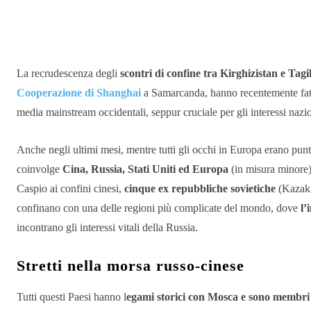
Condividere
La recrudescenza degli
scontri di confine tra Kirghizistan e Tagi
Cooperazione di Shanghai
a Samarcanda, hanno recentemente
fa
media mainstream occidentali
,
seppur
cruciale per gli interessi nazi
Anche negli ultimi mesi, mentre tutti gli occhi in Europa erano punt
coinvolge
Cina, Russia, Stati Uniti ed Europa
(in misura minore)
Caspio ai confini cinesi,
cinque ex repubbliche sovietiche
(Kazaki
confinano con una delle regioni più complicate del mondo, dove
l’
incontrano gli interessi vitali della Russia.
Stretti nella morsa russo-cinese
Tutti questi Paesi hanno l
egami storici con Mosca e sono membri 