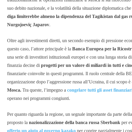
suo debito nazionale, e la volatilità della situazione diplomatica ch
diga limiterebbe almeno la dipendenza del Tagikistan dal gas r
Nurgojoeviç Japarov
.
Oltre agli investimenti diretti, un secondo esempio di pressione econ
questo caso, l’attore principale è la
Banca Europea per la Ricostr
una serie di investitori istituzionali europei e con una lunga storia di
finanzia decine di
progetti per un valore di miliardi in tutti e cin
finanziarie coinvolte in questi programmi. Il ruolo centrale della B
organizzazione dopo l’aggressione russa all’Ucraina, il cui scopo è
Mosca.
Tra queste, l’impegno a
congelare tutti gli asset finanziar
operano nei programmi congiunti.
Per quanto riguarda la regione, un segnale importante da parte del
proposto la
nazionalizzazione della banca russa Sberbank
per ev
offerto un aiuto al governo kazako
per coprire parzialmente i cos