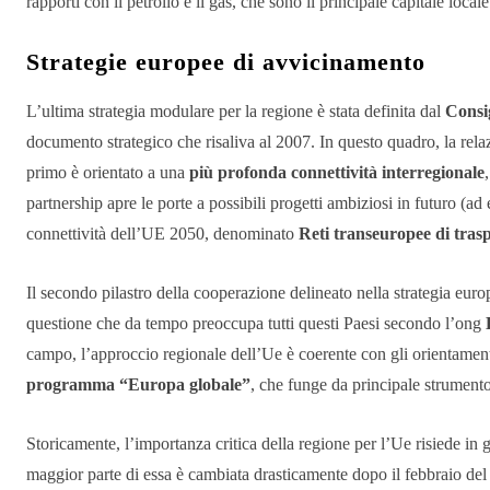
rapporti con il petrolio e il gas, che sono il principale capitale locale
Strategie europee di avvicinamento
L’ultima strategia modulare per la regione è stata definita dal
Consi
documento strategico che risaliva al 2007.
In questo quadro, la rela
primo è orientato a una
più profonda connettività interregionale
partnership apre le porte a possibili progetti ambiziosi in futuro (ad
connettività dell’UE 2050, denominato
Reti transeuropee di tras
Il secondo pilastro della cooperazione delineato nella strategia euro
questione che da tempo preoccupa tutti questi Paesi secondo l’ong
campo, l’approccio regionale dell’Ue è coerente con gli orientamen
programma “Europa globale”
, che funge da principale strumento
Storicamente, l’importanza critica della regione per l’Ue risiede in 
maggior parte di essa è cambiata drasticamente dopo il febbraio de