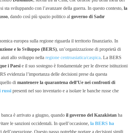
e si sta sviluppando con l’avanzare della guerra. In questo contesto,
la
usso
, dando così più spazio politico al
governo di Sadır
omica europea sulla regione riguarda il territorio finanziario. In
uzione e lo Sviluppo (BERS)
, un’organizzazione di proprietà di
 aiuti allo sviluppo nella
regione centroasiatica/caspica
.
La BERS
que i Paesi
e il suo sostegno è fondamentale per le diverse istituzioni
ERS evidenzia l’importanza delle decisioni prese da questa
 quello di
mantenere la quarantena dell’Ue nei confronti di
i russi
presenti nel suo inventario e a isolare le banche russe che
la banca è arrivato a giugno, quando
il governo del Kazakistan
ha
itare le sanzioni occidentali. In quell’occasione,
la BERS ha
ti dell’operazione.
Questo passo potrebbe portare a decisioni simili