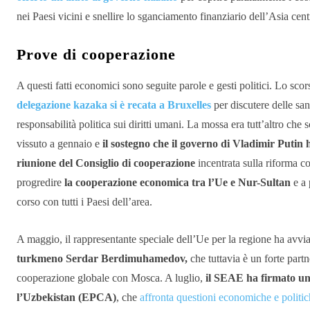
nei Paesi vicini e snellire lo sganciamento finanziario dell’Asia cen
Prove di cooperazione
A questi fatti economici sono seguite parole e gesti politici. Lo scor
delegazione kazaka si è recata a Bruxelles
per discutere delle sa
responsabilità politica sui diritti umani.
La mossa era tutt’altro che 
vissuto a gennaio e
il sostegno che il governo di Vladimir Putin 
riunione del Consiglio di cooperazione
incentrata sulla riforma c
progredire
la cooperazione economica tra l’Ue e Nur-Sultan
e a 
corso con tutti i Paesi dell’area.
A maggio, il rappresentante speciale dell’Ue per la regione ha avviat
turkmeno Serdar Berdimuhamedov,
che tuttavia è un forte part
cooperazione globale con Mosca. A luglio,
il SEAE ha firmato un
l’Uzbekistan (EPCA)
, che
affronta questioni economiche e politic