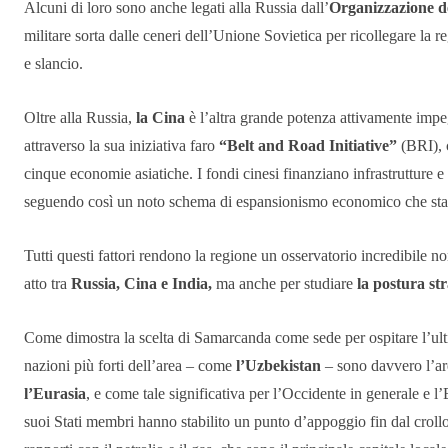
Alcuni di loro sono anche legati alla Russia dall’
Organizzazione de
militare sorta dalle ceneri dell’Unione Sovietica per ricollegare l
e slancio.
Oltre alla Russia,
la Cina
è l’altra grande potenza attivamente imp
attraverso la sua iniziativa faro
“Belt and Road Initiative”
(BRI), 
cinque economie asiatiche. I
fondi
cinesi finanziano infrastrutture e
seguendo così un noto schema di espansionismo economico che sta
Tutti questi fattori rendono la regione un osservatorio incredibile no
atto tra
Russia, Cina e India,
ma anche per studiare
la postura st
Come dimostra la scelta di Samarcanda come sede per ospitare l’ult
nazioni più forti dell’area – come
l’Uzbekistan
– sono davvero l’ar
l’Eurasia
, e come tale significativa per l’Occidente in generale e l
suoi Stati membri hanno stabilito un punto d’appoggio fin dal crollo