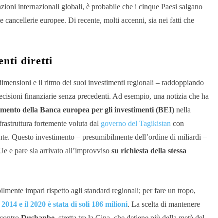
azioni internazionali globali, è probabile che i cinque Paesi salgano
e cancellerie europee. Di recente, molti accenni, sia nei fatti che
nti diretti
dimensioni e il ritmo dei suoi investimenti regionali – raddoppiando
ecisioni finanziarie senza precedenti. Ad esempio, una notizia
che ha
imento della Banca europea per gli investimenti (BEI)
nella
frastruttura fortemente voluta dal
governo del Tagikistan
con
nte.
Questo investimento – presumibilmente dell’ordine di miliardi –
’Ue e pare sia arrivato all’improvviso
su richiesta della stessa
lmente impari rispetto agli standard regionali; per fare un tropo,
 2014 e il 2020 è stata di soli 186 milioni
.
La scelta di mantenere
 contro
Dushanbe
, stretta tra la Cina, che detiene più della metà del