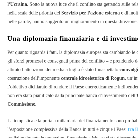
l’Ucraina.
Sotto la nuova luce che il conflitto sta gettando sulle rel
nella scala delle priorità del
Servizio per l’azione esterna
e di molt
nelle parole, hanno suggerito un miglioramento in questa direzione.
Una diplomazia finanziaria e di investime
Per quanto riguarda i fatti, la diplomazia europea sta cambiando le 
gli sforzi
promessi e consegnati prima del conflitto – e prendendo d
attirato l’attenzione dei media a luglio è stato l’inaspettato
coinvolg
costruzione dell’imponente
centrale idroelettrica di Rogun
, un’in
l’obiettivo dichiarato di rendere il Paese energeticamente indipende
non era stato pianificato dalla principale banca d’investimento dell
Commissione
.
La tempistica e la portata miliardaria del finanziamento sono probabi
l’esposizione complessiva della Banca in tutti e cinque i Paesi
tra il
tradizionalmente le operazioni finanziarie a Mosca si sta ritorcendo