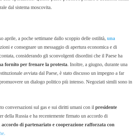
trale dal sistema moscovita.
so aprile, a poche settimane dallo scoppio delle ostilità,
una
nzioni e consegnare un messaggio di apertura economica e di
scontata, considerando gli sconvolgenti disordini che il Paese ha
ha fornito per frenare la protesta
. Inoltre, a giugno, durante una
ostituzionale avviata dal Paese, è stato discusso un impegno a far
promuovere un dialogo politico più intenso.
Negoziati simili sono in
o conversazioni sul gas e sui diritti umani con il
presidente
ner della Russia e ha recentemente firmato un accordo di
 accordo di partenariato e cooperazione rafforzata con
he.