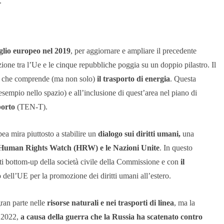
.
glio europeo nel 2019
, per aggiornare e ampliare il precedente
zione tra l’Ue e le cinque repubbliche poggia su un doppio pilastro. Il
, che comprende (ma non solo)
il trasporto di energia
. Questa
 esempio nello spazio) e all’inclusione di quest’area nel piano di
porto
(TEN-T).
pea mira piuttosto a stabilire un
dialogo sui diritti umani,
una
Human Rights Watch (HRW) e le Nazioni Unite
. In questo
ti bottom-up della società civile della Commissione e con
il
 dell’UE per la promozione dei diritti umani all’estero.
gran parte nelle
risorse naturali e nei trasporti di linea
, ma la
l 2022,
a causa della guerra che la Russia ha scatenato contro