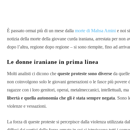
Condividere
È passato ormai più di un mese dalla
morte di Mahsa Amini
e noi si
notizia della morte della giovane curda iraniana, arrestata per non av
dopo l’altra, regione dopo regione – si sono riempite, fino ad arriva
Le donne iraniane in prima linea
Molti analisti ci dicono che
queste proteste sono diverse
da quelle
non coinvolgono solo le giovani generazioni o le fasce più povere d
ragazze con i loro genitori, operai, metalmeccanici, intellettuali, ma
libertà e quella autonomia che gli è stata sempre negata
. Sono l
violenze e vessazioni.
La forza di queste proteste si percepisce dalla violenza utilizzata d
diffusi dai vertici delle forze armate in cui si istruiscono tutti i c