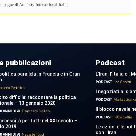
ampagne di Amnesty International Italia
e pubblicazioni
Podcast
politica parallela in Francia e in Gran
L’Iran, l’Italia e i
a
PODCAST
Leo Goretti
ccardo Perissich
I negoziati a Islam
to difficile: raccontare la politica
PODCAST
Maria Luisa F
ionale – 13 gennaio 2020
Il blocco navale n
0 ANNI DI AI
Francesco De Leo
PODCAST
Fabio Caffio
necessità per tutti nel XXI secolo –
aio 2019
Le azioni e le poli
con l’Iran
0 ANNI DI AI
Nathalie Tocci