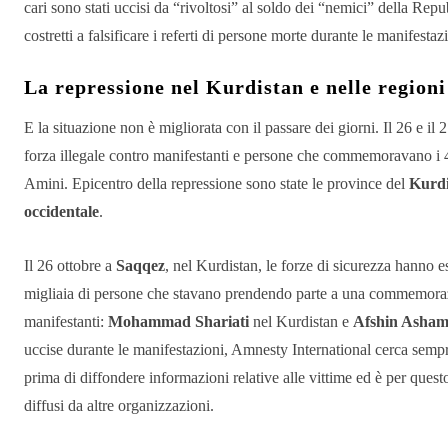
cari sono stati uccisi da “rivoltosi” al soldo dei “nemici” della Rep
costretti a falsificare i referti di persone morte durante le manifestaz
La repressione nel Kurdistan e nelle regioni
E la situazione non è migliorata con il passare dei giorni. Il 26 e il 
forza illegale contro manifestanti e persone che commemoravano i 40
Amini. Epicentro della repressione sono state le province del
Kurdi
occidentale
.
Il 26 ottobre a
Saqqez
, nel Kurdistan, le forze di sicurezza hanno e
migliaia di persone che stavano prendendo parte a una commemorazio
manifestanti:
Mohammad Shariati
nel Kurdistan e
Afshin Asha
uccise durante le manifestazioni, Amnesty International cerca semp
prima di diffondere informazioni relative alle vittime ed è per questo
diffusi da altre organizzazioni.