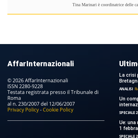
Tina Marinari è coordinatrice delle c
AffarInternazionali
Ultim
La crisi 
© 2026 AffarInternazionali
Bretagn
ISSN 2280-9228
ANALISI
Ri
Testata registrata presso il Tribunale di
Roma
Un compi
al n. 230/2007 del 12/06/2007
internaz
Privacy Policy
-
Cookie Policy
SPECIALE 2
Ue: una 
1 febbr
SPECIALE 2