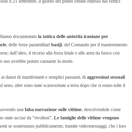
i solo il 21 settembre, il giorno del primo ordine emesso dai vertici
, abbiamo documentato
la tattica delle autorità iraniane per
rie
, delle forze paramilitari
basiji
, del Comando per il mantenimento
e; dall’altro, il ricorso alla forza letale e alle armi da fuoco con
oro uso avrebbe potuto causarne la morte.
ai danni di manifestanti e semplici passanti, di
aggressioni sessuali
l seno, altre sono state scaraventate a terra dopo che si erano tolte il
romuovendo una
falsa narrazione sulle vittime
, descrivendole come
no state uccise da “rivoltosi”.
Le famiglie delle vittime vengono
menti se sosterranno pubblicamente, tramite videomessaggi, che i loro