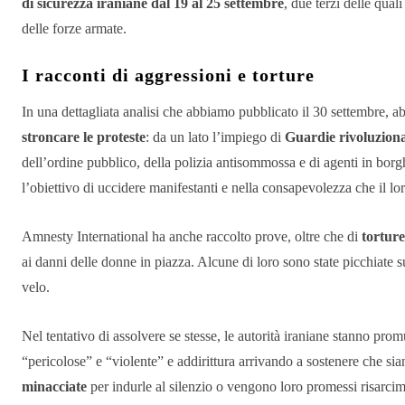
di sicurezza iraniane dal 19 al 25 settembre
, due terzi delle qual
delle forze armate.
I racconti di aggressioni e torture
In una dettagliata analisi che abbiamo pubblicato il 30 settembre
stroncare le proteste
: da un lato l’impiego di
Guardie rivoluziona
dell’ordine pubblico, della polizia antisommossa e di agenti in borghes
l’obiettivo di uccidere manifestanti e nella consapevolezza che il l
Amnesty International ha anche raccolto prove, oltre che di
torture
ai danni delle donne in piazza. Alcune di loro sono state picchiate su
velo.
Nel tentativo di assolvere se stesse, le autorità iraniane stanno p
“pericolose” e “violente” e addirittura arrivando a sostenere che sia
minacciate
per indurle al silenzio o vengono loro promessi risarci