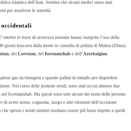
ubblica islamica dell’Iran. Sembra che alcuni medici siano stati
ioni per assolvere le autorità.
 occidentali
27 ottobre le forze di sicurezza iraniane hanno inasprito l’uso della
 giorni trascorsi dalla morte in custodia di polizia di Mahsa (Zhina)
stan
, del
Lorestan
, del
Kermanshah
e dell’
Azerbaigian
sploso gas lacrimogeni e sparato pallini di metallo per disperdere
ne. Nel corso delle proteste serali, sono stati uccisi almeno due
m
nel Kermanshah. Ma questi sono solo alcuni dei nomi delle persone
re di avere nome, cognome, luogo e altri elementi dell’uccisione
 che spesso i nostri numeri risultano essere più bassi rispetto a quelli