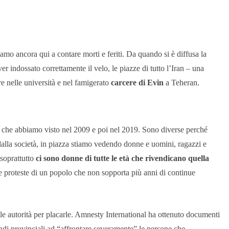
amo ancora qui a contare morti e feriti. Da quando si è diffusa la
er indossato correttamente il velo, le piazze di tutto l’Iran – una
re nelle università e nel famigerato
carcere di Evin
a Teheran.
 che abbiamo visto nel 2009 e poi nel 2019. Sono diverse perché
alla società, in piazza stiamo vedendo donne e uomini, ragazzi e
 soprattutto
ci sono donne di tutte le età che rivendicano quella
e proteste di un popolo che non sopporta più anni di continue
alle autorità per placarle. Amnesty International ha ottenuto documenti
omandi provinciali ad “affrontare severamente” le persone che