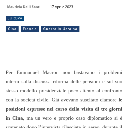
Maurizio Delli Santi
17 Aprile 2023
EUROPA
Cina
Francia
Guerra in Ucraina
Per Emmanuel Macron non bastavano i problemi
interni sulla discussa riforma delle pensioni e sul suo
stesso modello presidenziale poco attento al confronto
con la società civile. Già avevano suscitato clamore
le
posizioni espresse nel corso della visita di tre giorni
in Cina
, ma un vero e proprio caso diplomatico si è
scatenato dopo l’intervista rilasciata in aereo, durante il