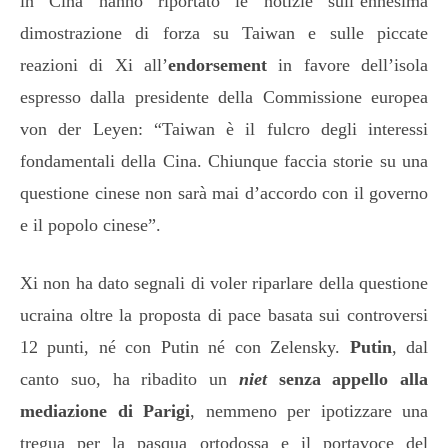
in Cina hanno riportato le notizie sull’ennesima
dimostrazione di forza su Taiwan e sulle piccate
reazioni di Xi all’
endorsement
in favore dell’isola
espresso dalla presidente della Commissione europea
von der Leyen: “Taiwan è il fulcro degli interessi
fondamentali della Cina. Chiunque faccia storie su una
questione cinese non sarà mai d’accordo con il governo
e il popolo cinese”.
Xi non ha dato segnali di voler riparlare della questione
ucraina oltre la proposta di pace basata sui controversi
12 punti, né con Putin né con Zelensky.
Putin
, dal
canto suo, ha ribadito un
niet
senza appello alla
mediazione di Parigi
, nemmeno per ipotizzare una
tregua per la pasqua ortodossa e il portavoce del