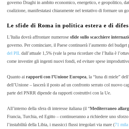
governo Draghi in ambito economico, energetico, e geopolitico, date l
coalizione, manifestatasi chiaramente nel tentativo di formare un g
Le sfide di Roma in politica estera e di dife
L’Italia dovrà affrontare numerose
sfide sullo scacchiere internaz
governo. Per cominciare, il Paese continuerà l’aumento del budget pe
del PIL
dall’attuale 1,5% (vale la pena ricordare che l’Italia è l’o
come investire gli ingenti nuovi fondi, ed evitare spese improduttive 
Quanto ai
rapporti con l’Unione Europea
, la “luna di miele” del
dell’Unione – lascerà il posto ad un confronto serrato col nuovo ca
parte del PNRR dipende da rapporti costruttivi con la Ue.
All’interno della sfera di interesse italiana (il “
Mediterraneo allarg
Francia, Turchia, ed Egitto – continueranno a richiedere uno sforzo 
l’instabilità della Libia, i massicci flussi irregolari via mare (
71 mila 