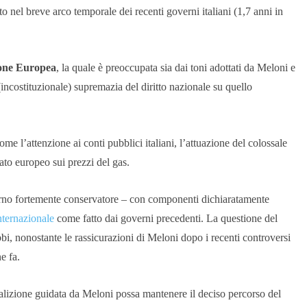
otto nel breve arco temporale dei recenti governi italiani (1,7 anni in
ione Europea
, la quale è preoccupata sia dai toni adottati da Meloni e
la (incostituzionale) supremazia del diritto nazionale su quello
ome l’attenzione ai conti pubblici italiani, l’attuazione del colossale
iato europeo sui prezzi del gas.
erno fortemente conservatore – con componenti dichiaratamente
internazionale
come fatto dai governi precedenti. La questione del
bi, nonostante le rassicurazioni di Meloni dopo i recenti controversi
e fa.
alizione guidata da Meloni possa mantenere il deciso percorso del