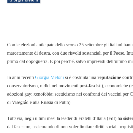
Giorgia Meloni
Condividere
Con le elezioni anticipate dello scorso 25 settembre gli italiani han
marcatamente di destra, con due risvolti sostanziali per il Paese. I
primo dal dopoguerra. E poi perché, salvo imprevisti dell’ultimo mi
In anni recenti
Giorgia Meloni
si è costruita una
reputazione cont
conservatorismo, radici nei movimenti post-fascisti), economiche (eu
adozioni gay; xenofobia; scetticismo nei confronti dei vaccini per 
di Visegrád e alla Russia di Putin).
Tuttavia, negli ultimi mesi la leader di Fratelli d’Italia (FdI) ha
sist
dal fascismo, assicurando di non voler limitare diritti sociali acquis