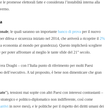
e promesse elettorali fatte e considerata l’instabilità interna alla
overno.
sa
ionale
, le quali saranno un importante
banco di prova
per il nuovo
r difesa e sicurezza iniziato nel 2014, che arriverà a ricoprire il
2%
ttava economia al mondo per grandezza). Questo implicherà scegliere
per poter affrontare al meglio le tante sfide del 21° secolo.
l’era Draghi – con l’Italia punto di riferimento per molti Paesi
po dell’esecutivo. A tal proposito, è bene non dimenticare che gran
ato
”), tensioni mai sopite con altri Paesi con interessi contrastanti –
strategico e politico-diplomatico non indifferente, così come
arrivi
in nove mesi), e le politiche per il rispetto dei diritti umani dei