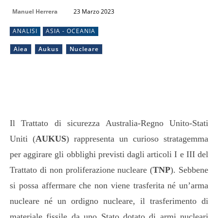
Manuel Herrera
23 Marzo 2023
ANALISI
ASIA - OCEANIA
Aiea
Aukus
Nucleare
Il Trattato di sicurezza Australia-Regno Unito-Stati
Uniti (
AUKUS
) rappresenta un curioso stratagemma
per aggirare gli obblighi previsti dagli articoli I e III del
Trattato di non proliferazione nucleare (
TNP
). Sebbene
si possa affermare che non viene trasferita né un’arma
nucleare né un ordigno nucleare, il trasferimento di
materiale fissile da uno Stato dotato di armi nucleari