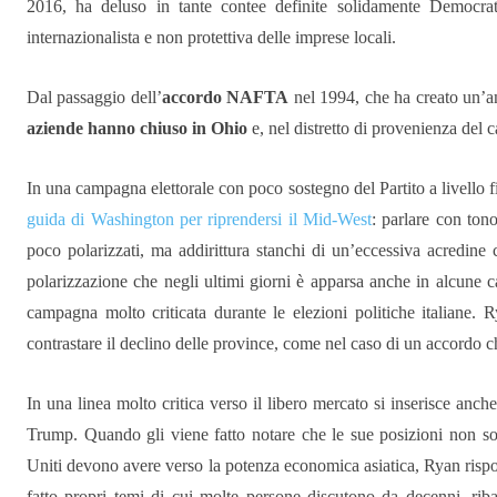
2016, ha deluso in tante contee definite solidamente Democrat
internazionalista e non protettiva delle imprese locali.
Dal passaggio dell’
accordo NAFTA
nel 1994, che ha creato un’a
aziende hanno chiuso in Ohio
e, nel distretto di provenienza del 
In una campagna elettorale con poco sostegno del Partito a livello f
guida di Washington per riprendersi il Mid-West
: parlare con tono
poco polarizzati, ma addirittura stanchi di un’eccessiva acredine 
polarizzazione che negli ultimi giorni è apparsa anche in alcune c
campagna molto criticata durante le elezioni politiche italiane. 
contrastare il declino delle province, come nel caso di un accordo 
In una linea molto critica verso il libero mercato si inserisce anch
Trump. Quando gli viene fatto notare che le sue posizioni non sono
Uniti devono avere verso la potenza economica asiatica, Ryan ris
fatto propri temi di cui molte persone discutono da decenni, rib