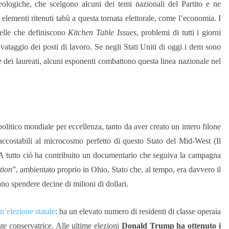
ologiche, che scelgono alcuni dei temi nazionali del Partito e ne
i elementi ritenuti tabù a questa tornata elettorale, come l’economia. I
elle che definiscono
Kitchen Table Issues
, problemi di tutti i giorni
lvataggio dei posti di lavoro. Se negli Stati Uniti di oggi i dem sono
 e dei laureati, alcuni esponenti combattono questa linea nazionale nel
litico mondiale per eccellenza, tanto da aver creato un intero filone
 accostabili al microcosmo perfetto di questo Stato del Mid-West (Il
. A tutto ciò ha contribuito un documentario che seguiva la campagna
tion
”, ambientato proprio in Ohio, Stato che, al tempo, era davvero il
no spendere decine di milioni di dollari.
n’elezione statale
: ha un elevato numero di residenti di classe operaia
nte conservatrice. Alle ultime elezioni
Donald Trump ha ottenuto i