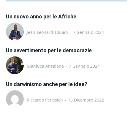
Un nuovo anno per le Afriche
Jean-Léonard Touadi
-
7 Gennaio 2024
Un avvertimento per le democrazie
Gianluca Ansalone
-
7 Gennaio 2024
Un darwinismo anche per le idee?
Riccardo Perissich
-
16 Dicembre 2022