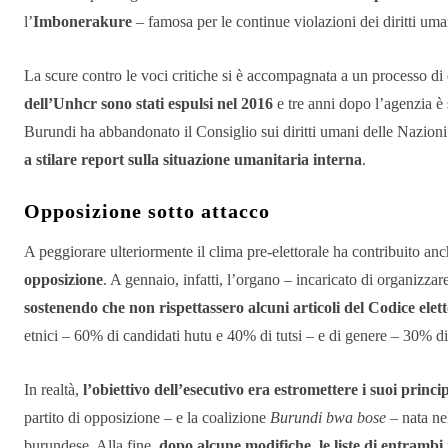
l’
Imbonerakure
– famosa per le continue violazioni dei diritti uman
La scure contro le voci critiche si è accompagnata a un processo di 
dell’Unhcr sono stati espulsi nel 2016
e tre anni dopo l’agenzia è s
Burundi ha abbandonato il Consiglio sui diritti umani delle Nazioni
a stilare report sulla situazione umanitaria interna
.
Opposizione sotto attacco
A peggiorare ulteriormente il clima pre-elettorale ha contribuito anc
opposizione
. A gennaio, infatti, l’organo – incaricato di organizzar
sostenendo che non rispettassero alcuni articoli del Codice elet
etnici – 60% di candidati hutu e 40% di tutsi – e di genere – 30% d
In realtà,
l’obiettivo dell’esecutivo era estromettere i suoi princip
partito di opposizione – e la coalizione
Burundi bwa bose
– nata ne
burundese. Alla fine,
dopo alcune modifiche, le liste di entrambi