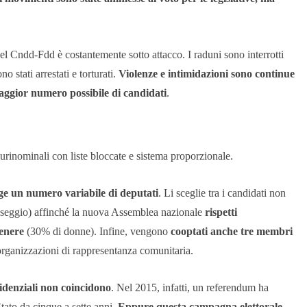
del Cndd-Fdd è costantemente sotto attacco. I raduni sono interrotti
o stati arrestati e torturati.
Violenze e intimidazioni sono continue
 maggior numero possibile di candidati
.
plurinominali con liste bloccate e sistema proporzionale.
ge un numero variabile di deputati
. Li sceglie tra i candidati non
un seggio) affinché la nuova Assemblea nazionale
rispetti
genere
(30% di donne). Infine, vengono
cooptati anche tre membri
o organizzazioni di rappresentanza comunitaria.
esidenziali non coincidono
. Nel 2015, infatti, un referendum ha
tato da cinque a sette anni.
Eppure questa campagna elettorale