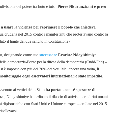
divisione del potere tra hutu e tutsi,
Pierre Nkurunziza si è preso
 a usare la violenza per reprimere il popolo che chiedeva
sua crudeltà nel 2015 contro i manifestanti che protestavano contro la
ato il limite dei due sancito in Costituzione).
tato, designando come suo
successore
Evariste Ndayishimiye
.
 della democrazia-Forze per la difesa della democrazia (Cndd-Fdd) –
 si è imposto con più del 70% dei voti. Ma, ancora una volta,
il
monitoraggio degli osservatori internazionali è stato impedito
.
venuto ai vertici dello Stato
ha portato con sé speranze di
a, Ndayishimiye ha ordinato il rilascio di attivisti per i diritti umani
oni diplomatiche con Stati Uniti e Unione europea – crollate nel 2015
isollevarsi.