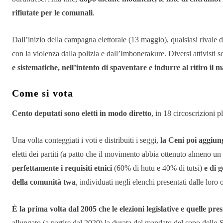
rifiutate per le comunali
.
Dall’inizio della campagna elettorale (13 maggio), qualsiasi rivale 
con la violenza dalla polizia e dall’Imbonerakure. Diversi attivisti son
e sistematiche, nell’intento di spaventare e indurre al ritiro il
Come si vota
Cento deputati sono eletti in modo diretto
, in 18 circoscrizioni 
Una volta conteggiati i voti e distribuiti i seggi,
la Ceni poi aggiun
eletti dei partiti (a patto che il movimento abbia ottenuto almeno 
perfettamente i requisiti etnici
(60% di hutu e 40% di tutsi)
e di 
della comunità twa
, individuati negli elenchi presentati dalle lor
È la prima volta dal 2005 che le elezioni legislative e quelle pr
allungato (a partire dal 2020) la durata del mandato del capo dello S