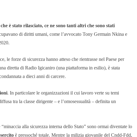
che è stato rilasciato, ce ne sono tanti altri che sono stati
occupavano di diritti umani, come l’avvocato Tony Germain Nkina e
2020.
ce, le forze di sicurezza hanno atteso che rientrasse nel Paese per
na diretta di Radio Igicaniro (una piattaforma in esilio), è stata
 condannata a dieci anni di carcere.
ioni
. In particolare le organizzazioni il cui lavoro verte su temi
ffusa tra la classe dirigente – e l’omosessualità – definita un
e “minaccia alla sicurezza interna dello Stato” sono ormai diventate lo
esercito
è pressoché totale. Mentre la milizia giovanile del Cndd-Fdd,