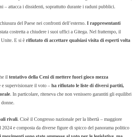
i – attacca i dissidenti, soprattutto durante i raduni pubblici.
chiusura del Paese nei confronti dell’esterno.
I rappresentanti
tata costretta a chiudere i suoi uffici a Gitega. Nel frattempo, il
 Unite. E si è
rifiutato di accettare qualsiasi visita di esperti volta
he il
tentativo della Ceni di mettere fuori gioco mezza
e e supervisionare il voto –
ha rifiutato le liste di diversi partiti,
torale
. In particolare, riteneva che non venissero garantiti gli equilibri
i donne.
ali rivali
. Cioè il Congresso nazionale per la libertà – maggiore
l 2024 e composta da diverse figure di spicco del panorama politico
 i movimenti sono state ammesse al voto per le legislative, ma