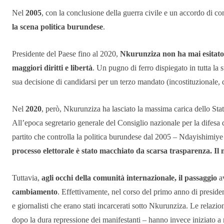
Nel
2005
, con la conclusione della guerra civile e un accordo di con
la scena politica burundese
.
Presidente del Paese fino al 2020,
Nkurunziza
non ha mai esitato
maggiori diritti e libertà
. Un pugno di ferro dispiegato in tutta la 
sua decisione di candidarsi per un terzo mandato (incostituzionale, d
Nel
2020
, però, Nkurunziza ha lasciato la massima carica dello S
All’epoca segretario generale del Consiglio nazionale per la difesa
partito che controlla la politica burundese dal 2005 – Ndayishimiye
processo elettorale è stato macchiato da scarsa trasparenza. Il 
Tuttavia,
agli occhi della comunità internazionale, il passaggio
av
cambiamento
. Effettivamente, nel corso del primo anno di presidenz
e giornalisti che erano stati incarcerati sotto Nkurunziza. Le relazi
dopo la dura repressione dei manifestanti – hanno invece iniziato a r