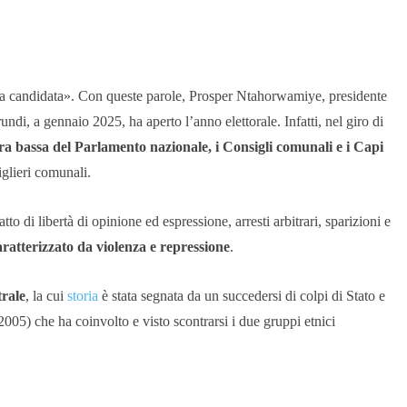
 da candidata». Con queste parole, Prosper Ntahorwamiye, presidente
di, a gennaio 2025, ha aperto l’anno elettorale. Infatti, nel giro di
ra bassa del Parlamento nazionale, i Consigli comunali e i Capi
iglieri comunali.
tto di libertà di opinione ed espressione, arresti arbitrari, sparizioni e
aratterizzato da violenza e repressione
.
trale
, la cui
storia
è stata segnata da un succedersi di colpi di Stato e
2005) che ha coinvolto e visto scontrarsi i due gruppi etnici