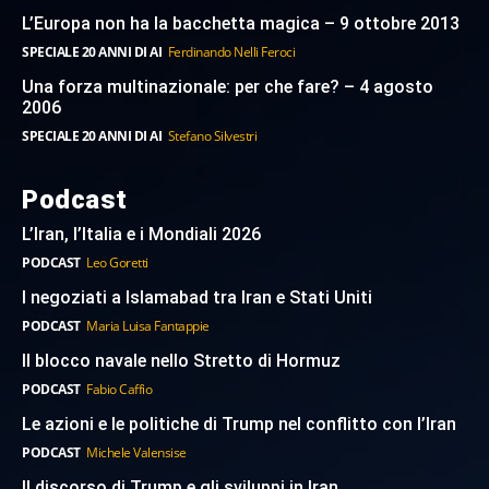
L’Europa non ha la bacchetta magica – 9 ottobre 2013
SPECIALE 20 ANNI DI AI
Ferdinando Nelli Feroci
Una forza multinazionale: per che fare? – 4 agosto
2006
SPECIALE 20 ANNI DI AI
Stefano Silvestri
Podcast
L’Iran, l’Italia e i Mondiali 2026
PODCAST
Leo Goretti
I negoziati a Islamabad tra Iran e Stati Uniti
PODCAST
Maria Luisa Fantappie
Il blocco navale nello Stretto di Hormuz
PODCAST
Fabio Caffio
Le azioni e le politiche di Trump nel conflitto con l’Iran
PODCAST
Michele Valensise
Il discorso di Trump e gli sviluppi in Iran