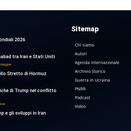
Sitemap
 Mondiali 2026
Chi siamo
Autori
abad tra Iran e Stati Uniti
Agenda internazionale
antappie
Archivio Storico
ello Stretto di Hormuz
Guerra in Ucraina
PNRR
tiche di Trump nel conflitto
Podcast
sise
Video
p e gli sviluppi in Iran