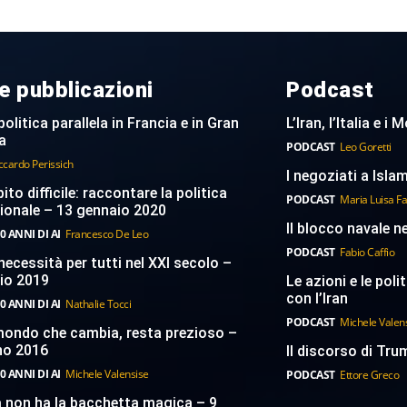
e pubblicazioni
Podcast
politica parallela in Francia e in Gran
L’Iran, l’Italia e i
a
PODCAST
Leo Goretti
ccardo Perissich
I negoziati a Islam
to difficile: raccontare la politica
PODCAST
Maria Luisa F
ionale – 13 gennaio 2020
Il blocco navale n
0 ANNI DI AI
Francesco De Leo
PODCAST
Fabio Caffio
necessità per tutti nel XXI secolo –
aio 2019
Le azioni e le poli
con l’Iran
0 ANNI DI AI
Nathalie Tocci
PODCAST
Michele Valen
 mondo che cambia, resta prezioso –
no 2016
Il discorso di Trum
0 ANNI DI AI
Michele Valensise
PODCAST
Ettore Greco
a non ha la bacchetta magica – 9