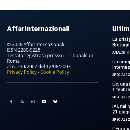
AffarInternazionali
Ultim
La crisi 
© 2026 AffarInternazionali
Bretagn
ISSN 2280-9228
ANALISI
Ri
Testata registrata presso il Tribunale di
Roma
Un compi
al n. 230/2007 del 12/06/2007
internaz
Privacy Policy
-
Cookie Policy
SPECIALE 2
Ue: una 
1 febbr
SPECIALE 2
IAI, nel
21 giug
SPECIALE 2
L’Europ