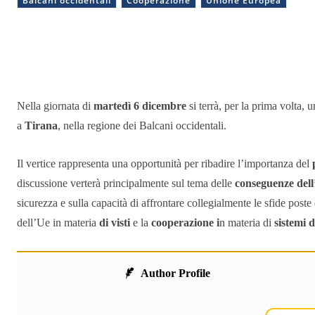
Balcani occidentali
Cooperazione
Unione Europea
Condividere
Nella giornata di
martedì 6 dicembre
si terrà, per la prima volta, 
a
Tirana
, nella regione dei Balcani occidentali.
Il vertice rappresenta una opportunità per ribadire l’importanza del
discussione verterà principalmente sul tema delle
conseguenze dell
sicurezza e sulla capacità di affrontare collegialmente le sfide poste
dell’Ue in materia
di visti
e la
cooperazione i
n materia di
sistemi d
Author Profile