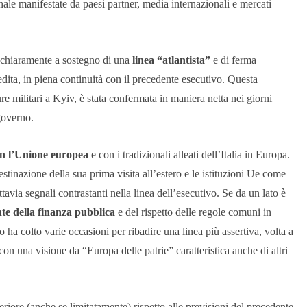
nale manifestate da paesi partner, media internazionali e mercati
a chiaramente a sostegno di una
linea “atlantista”
e di ferma
dita, in piena continuità con il precedente esecutivo. Questa
 militari a Kyiv, è stata confermata in maniera netta nei giorni
governo.
on l’Unione europea
e con i tradizionali alleati dell’Italia in Europa.
tinazione della sua prima visita all’estero e le istituzioni Ue come
avia segnali contrastanti nella linea dell’esecutivo. Se da un lato è
nte della finanza pubblica
e del rispetto delle regole comuni in
io ha colto varie occasioni per ribadire una linea più assertiva, volta a
 con una visione da “Europa delle patrie” caratteristica anche di altri
eriore (anche se limitatamente) rispetto alle previsioni del precedente