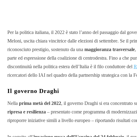
Condividere
Per la politica italiana, il 2022 è stato l’anno del passaggio dal go
Meloni, uscita chiara vincitrice dalle elezioni di settembre. Se il p
riconosciuto prestigio, sostenuto da una
maggioranza trasversale
,
parte ed espressione della coalizione di centrodestra. Fino a che pun
discontinuità nella politica estera dell’Italia è il filo conduttore del
R
ricercatori dello IAI nel quadro della partnership strategica con l
Il governo Draghi
Nella
prima metà del 2022
, il governo Draghi si era concentrato s
ripresa e resilienza
– presentato come programma di modernizzazione
riproporre iniziative simili a livello europeo – riportando risultati 
In seguito all’
invasione russa dell’Ucraina del 24 febbraio
, il g