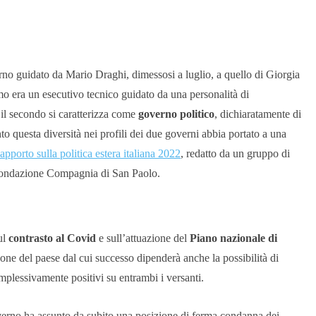
verno guidato da Mario Draghi, dimessosi a luglio, a quello di Giorgia
rimo era un esecutivo tecnico guidato da una personalità di
 il secondo si caratterizza come
governo politico
, dichiaratamente di
to questa diversità nei profili dei due governi abbia portato a una
apporto sulla politica estera italiana 2022
, redatto da un gruppo di
a Fondazione Compagnia di San Paolo.
ul
contrasto al Covid
e sull’attuazione del
Piano nazionale di
 del paese dal cui successo dipenderà anche la possibilità di
complessivamente positivi su entrambi i versanti.
overno ha assunto da subito una posizione di ferma condanna dei