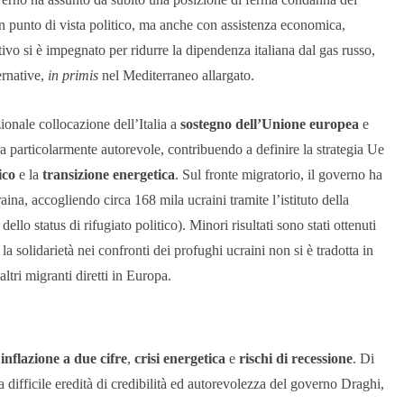
 punto di vista politico, ma anche con assistenza economica,
utivo si è impegnato per ridurre la dipendenza italiana dal gas russo,
ernative,
in primis
nel Mediterraneo allargato.
ionale collocazione dell’Italia a
sostegno dell’Unione europea
e
a particolarmente autorevole, contribuendo a definire la strategia Ue
ico
e la
transizione energetica
. Sul fronte migratorio, il governo ha
raina, accogliendo circa 168 mila ucraini tramite l’istituto della
llo status di rifugiato politico). Minori risultati sono stati ottenuti
: la solidarietà nei confronti dei profughi ucraini non si è tradotta in
altri migranti diretti in Europa.
a
inflazione a due cifre
,
crisi energetica
e
rischi di recessione
. Di
a difficile eredità di credibilità ed autorevolezza del governo Draghi,