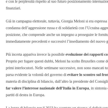
e con le perplessità rispetto al suo futuro posizionamento internazio
finanziari.
Già in campagna elettorale, tuttavia, Giorgia Meloni si era espress
condanna dell’aggressione russa e di solidarietà con l’Ucraina aggre
posizione, che comprende anche un impegno a proseguire le forniture
immediatamente precedenti e successivi l’insediamento del nuovo 
Più incerta appariva invece la possibile
evoluzione dei rapporti c
Proprio per fugare questi dubbi, Meloni ha scelto Bruxelles come des
primi interlocutori. Nelle settimane successive, non sono mancati tutt
parsa evidente la volontà del governo di
evitare lo scontro sul fro
materia di disciplina di bilancio, dall’altro la presidente del Consigl
far valere l’interesse nazionale dell’Italia in Europa
, in sintonia
partiti di destra in Europa.
La legge di bilancio per il 2023 ha scontato un ricorso al deficit sup