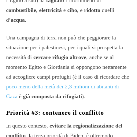
l’Egitto a sud) ha
tagliato
i rifornimenti di
combustibile
,
elettricità
e
cibo
, e
ridotto
quelli
d’
acqua
.
Una campagna di terra non può che peggiorare la
situazione per i palestinesi, per i quali si prospetta la
necessità di
cercare rifugio altrove
, anche se al
momento Egitto e Giordania si oppongono nettamente
ad accogliere campi profughi (è il caso di ricordare che
poco meno della metà dei 2,3 milioni di abitanti di
Gaza
è
già composta da rifugiati
).
Priorità #3: contenere il conflitto
In questo contesto,
evitare la regionalizzazione del
conflitto
, la terza priorità di Biden, è oltremodo