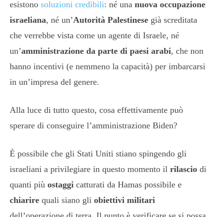
esistono
soluzioni credibili
: né una
nuova occupazione
israeliana
, né un’
Autorità Palestinese
già screditata
che verrebbe vista come un agente di Israele, né
un’
amministrazione da parte di paesi arabi
, che non
hanno incentivi (e nemmeno la capacità) per imbarcarsi
in un’impresa del genere.
Alla luce di tutto questo, cosa effettivamente può
sperare di conseguire l’amministrazione Biden?
È possibile che gli Stati Uniti stiano spingendo gli
israeliani a privilegiare in questo momento il
rilascio
di
quanti più
ostaggi
catturati da Hamas possibile e
chiarire
quali siano gli
obiettivi militari
dell’operazione di terra. Il punto è verificare se si possa