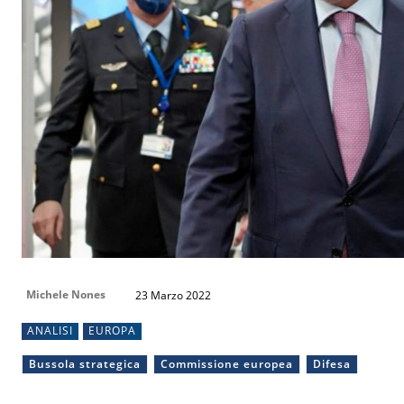
Michele Nones
23 Marzo 2022
ANALISI
EUROPA
Bussola strategica
Commissione europea
Difesa