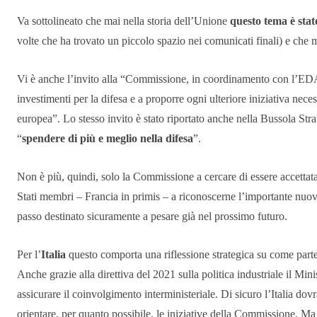
Va sottolineato che mai nella storia dell’Unione
questo tema è stat
volte che ha trovato un piccolo spazio nei comunicati finali) e che mai
Vi è anche l’invito alla “Commissione, in coordinamento con l’EDA,
investimenti per la difesa e a proporre ogni ulteriore iniziativa neces
europea”. Lo stesso invito è stato riportato anche nella Bussola Strat
“
spendere di più e meglio nella difesa
”.
Non è più, quindi, solo la Commissione a cercare di essere accetta
Stati membri – Francia in primis – a riconoscerne l’importante nuov
passo destinato sicuramente a pesare già nel prossimo futuro.
Per l’
Italia
questo comporta una riflessione strategica su come partec
Anche grazie alla direttiva del 2021 sulla politica industriale il Min
assicurare il coinvolgimento interministeriale. Di sicuro l’Italia dov
orientare, per quanto possibile, le iniziative della Commissione.