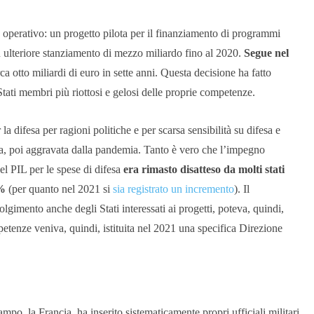
perativo: un progetto pilota per il finanziamento di programmi
un ulteriore stanziamento di mezzo miliardo fino al 2020.
Segue nel
ca otto miliardi di euro in sette anni. Questa decisione ha fatto
Stati membri più riottosi e gelosi delle proprie competenze.
a difesa per ragioni politiche e per scarsa sensibilità su difesa e
ca, poi aggravata dalla pandemia. Tanto è vero che l’impegno
l PIL per le spese di difesa
era rimasto disatteso da molti stati
5%
(per quanto nel 2021 si
sia registrato un incremento
). Il
gimento anche degli Stati interessati ai progetti, poteva, quindi,
etenze veniva, quindi, istituita nel 2021 una specifica Direzione
mpo, la Francia, ha inserito sistematicamente propri ufficiali militari