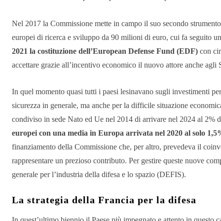
Nel 2017 la Commissione mette in campo il suo secondo strumento o
europei di ricerca e sviluppo da 90 milioni di euro, cui fa seguito 
2021 la costituzione dell’European Defense Fund (EDF)
con cir
accettare grazie all’incentivo economico il nuovo attore anche agli 
In quel momento quasi tutti i paesi lesinavano sugli investimenti per l
sicurezza in generale, ma anche per la difficile situazione economi
condiviso in sede Nato ed Ue nel 2014 di arrivare nel 2024 al 2% de
europei con una media in Europa arrivata nel 2020 al solo 1,
finanziamento della Commissione che, per altro, prevedeva il coinvol
rappresentare un prezioso contributo. Per gestire queste nuove comp
generale per l’industria della difesa e lo spazio (DEFIS).
La strategia della Francia per la difesa
In quest’ultimo biennio il Paese più impegnato e attento in questo ca