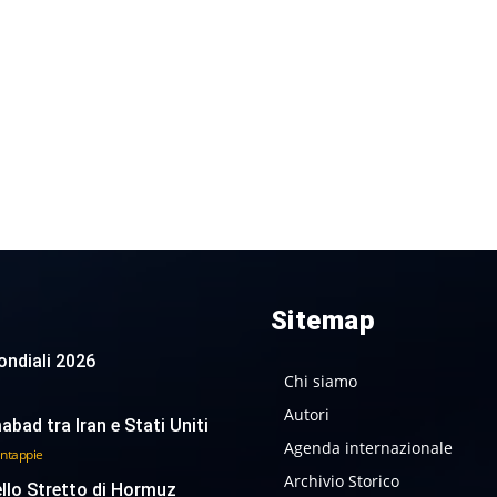
Sitemap
 Mondiali 2026
Chi siamo
Autori
abad tra Iran e Stati Uniti
Agenda internazionale
antappie
Archivio Storico
ello Stretto di Hormuz