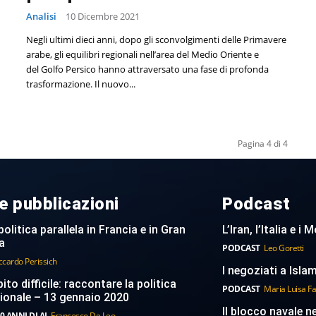
Analisi
10 Dicembre 2021
Negli ultimi dieci anni, dopo gli sconvolgimenti delle Primavere
arabe, gli equilibri regionali nell’area del Medio Oriente e
del Golfo Persico hanno attraversato una fase di profonda
trasformazione. Il nuovo...
Pagina 4 di 4
e pubblicazioni
Podcast
politica parallela in Francia e in Gran
L’Iran, l’Italia e i
a
PODCAST
Leo Goretti
ccardo Perissich
I negoziati a Islam
to difficile: raccontare la politica
PODCAST
Maria Luisa F
ionale – 13 gennaio 2020
Il blocco navale n
0 ANNI DI AI
Francesco De Leo