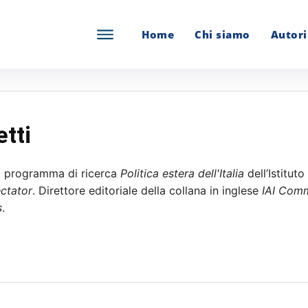
Home
Chi siamo
Autori
tti
l programma di ricerca
Politica estera dell'Italia
dell’Istitut
ectator
. Direttore editoriale della collana in inglese
IAI Com
s
.