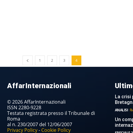
1
2
3
4
AffarInternazionali
Ultim
La crisi 
© 2026 AffarInternazionali
Bretagn
ISSN 2280-9228
ANALISI
Ri
Testata registrata presso il Tribunale di
Roma
Un compi
al n. 230/2007 del 12/06/2007
internaz
Privacy Policy
-
Cookie Policy
SPECIALE 2