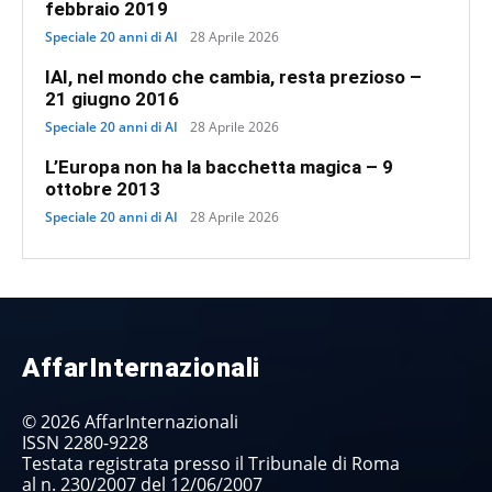
febbraio 2019
Speciale 20 anni di AI
28 Aprile 2026
IAI, nel mondo che cambia, resta prezioso –
21 giugno 2016
Speciale 20 anni di AI
28 Aprile 2026
L’Europa non ha la bacchetta magica – 9
ottobre 2013
Speciale 20 anni di AI
28 Aprile 2026
AffarInternazionali
© 2026 AffarInternazionali
ISSN 2280-9228
Testata registrata presso il Tribunale di Roma
al n. 230/2007 del 12/06/2007