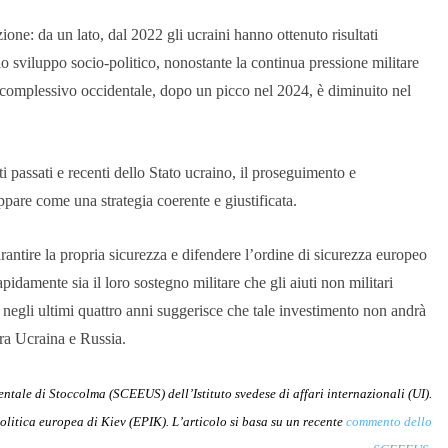
ione: da un lato, dal 2022 gli ucraini hanno ottenuto risultati
lo sviluppo socio-politico, nonostante la continua pressione militare
egno complessivo occidentale, dopo un picco nel 2024, è diminuito nel
i passati e recenti dello Stato ucraino, il proseguimento e
ppare come una strategia coerente e giustificata.
arantire la propria sicurezza e difendere l’ordine di sicurezza europeo
idamente sia il loro sostegno militare che gli aiuti non militari
a negli ultimi quattro anni suggerisce che tale investimento non andrà
tra Ucraina e Russia.
entale di Stoccolma (SCEEUS) dell’Istituto svedese di affari internazionali (UI).
olitica europea di Kiev (EPIK). L’articolo si basa su un recente
commento dello