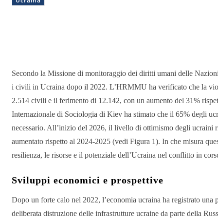
Ucraina
Condividere
Secondo la Missione di monitoraggio dei diritti umani delle Nazio
i civili in Ucraina dopo il 2022. L’HRMMU ha verificato che la viol
2.514 civili e il ferimento di 12.142, con un aumento del 31% rispett
Internazionale di Sociologia di Kiev ha stimato che il 65% degli ucr
necessario. All’inizio del 2026, il livello di ottimismo degli ucraini
aumentato rispetto al 2024-2025 (vedi Figura 1). In che misura questo
resilienza, le risorse e il potenziale dell’Ucraina nel conflitto in cor
Sviluppi economici e prospettive
Dopo un forte calo nel 2022, l’economia ucraina ha registrato una pa
deliberata distruzione delle infrastrutture ucraine da parte della Rus