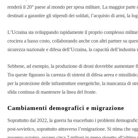
renderà il 20° paese al mondo per spesa militare. La maggior parte de
destinati a garantire gli stipendi dei soldati, l’acquisto di armi, la log
L’Ucraina sta sviluppando rapidamente il proprio complesso militare-i
crociera a basso costo, collaborando anche con altri partner su quest
sicurezza nazionale e difesa dell’Ucraina, la capacità dell’industria
Sebbene, ad esempio, la produzione di droni dovrebbe aumentare fino 
Tra queste figurano la carenza di sistemi di difesa aerea e missilisti
per la protezione delle infrastrutture energetiche, la mancanza di stru
sfida continua di mantenere la linea del fronte.
Cambiamenti demografici e migrazione
Soprattutto dal 2022, la guerra ha esacerbato i problemi demografic
post-sovietico, soprattutto attraverso l’emigrazione. Si stima che ogg
governo ucraino, ovvero circa 7 milioni in meno rispetto all’ultima