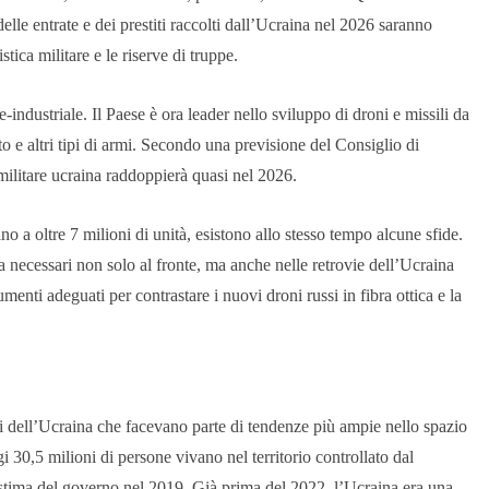
lle entrate e dei prestiti raccolti dall’Ucraina nel 2026 saranno
istica militare e le riserve di truppe.
ndustriale. Il Paese è ora leader nello sviluppo di droni e missili da
o e altri tipi di armi. Secondo una previsione del Consiglio di
 militare ucraina raddoppierà quasi nel 2026.
a oltre 7 milioni di unità, esistono allo stesso tempo alcune sfide.
ca necessari non solo al fronte, ma anche nelle retrovie dell’Ucraina
menti adeguati per contrastare i nuovi droni russi in fibra ottica e la
i dell’Ucraina che facevano parte di tendenze più ampie nello spazio
i 30,5 milioni di persone vivano nel territorio controllato dal
 stima del governo nel 2019. Già prima del 2022, l’Ucraina era una