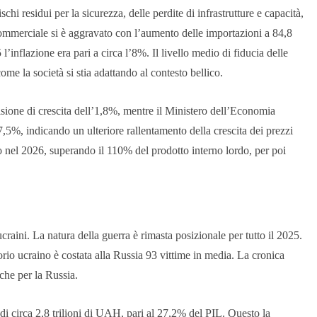
schi residui per la sicurezza, delle perdite di infrastrutture e capacità,
it commerciale si è aggravato con l’aumento delle importazioni a 84,8
 l’inflazione era pari a circa l’8%. Il livello medio di fiducia delle
me la società si stia adattando al contesto bellico.
sione di crescita dell’1,8%, mentre il Ministero dell’Economia
7,5%, indicando un ulteriore rallentamento della crescita dei prezzi
co nel 2026, superando il 110% del prodotto interno lordo, per poi
raini. La natura della guerra è rimasta posizionale per tutto il 2025.
orio ucraino è costata alla Russia 93 vittime in media. La cronica
che per la Russia.
di circa 2,8 trilioni di UAH, pari al 27,2% del PIL. Questo la