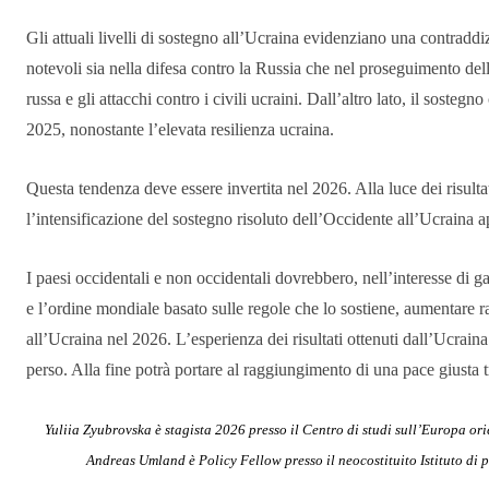
Gli attuali livelli di sostegno all’Ucraina evidenziano una contraddiz
notevoli sia nella difesa contro la Russia che nel proseguimento del
russa e gli attacchi contro i civili ucraini. Dall’altro lato, il sost
2025, nonostante l’elevata resilienza ucraina.
Questa tendenza deve essere invertita nel 2026. Alla luce dei risultat
l’intensificazione del sostegno risoluto dell’Occidente all’Ucraina a
I paesi occidentali e non occidentali dovrebbero, nell’interesse di g
e l’ordine mondiale basato sulle regole che lo sostiene, aumentare rap
all’Ucraina nel 2026. L’esperienza dei risultati ottenuti dall’Ucrain
perso. Alla fine potrà portare al raggiungimento di una pace giusta 
Yuliia Zyubrovska è stagista 2026 presso il Centro di studi sull’Europa ori
Andreas Umland è Policy Fellow presso il neocostituito Istituto di p