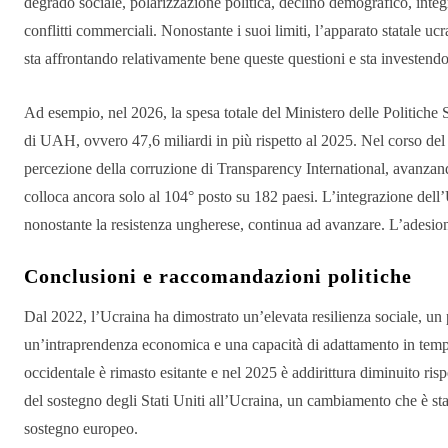
degrado sociale, polarizzazione politica, declino demografico, integr
conflitti commerciali. Nonostante i suoi limiti, l’apparato statale ucra
sta affrontando relativamente bene queste questioni e sta investendo 
Ad esempio, nel 2026, la spesa totale del Ministero delle Politiche S
di UAH, ovvero 47,6 miliardi in più rispetto al 2025. Nel corso del 
percezione della corruzione di Transparency International, avanzando
colloca ancora solo al 104° posto su 182 paesi. L’integrazione dell’
nonostante la resistenza ungherese, continua ad avanzare. L’adesion
Conclusioni e raccomandazioni politiche
Dal 2022, l’Ucraina ha dimostrato un’elevata resilienza sociale, un 
un’intraprendenza economica e una capacità di adattamento in tempo 
occidentale è rimasto esitante e nel 2025 è addirittura diminuito risp
del sostegno degli Stati Uniti all’Ucraina, un cambiamento che è 
sostegno europeo.