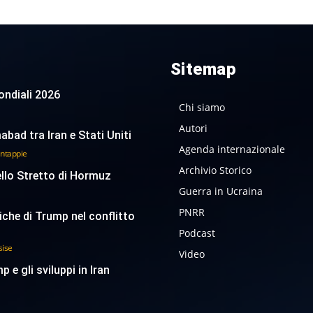
Sitemap
 Mondiali 2026
Chi siamo
Autori
abad tra Iran e Stati Uniti
Agenda internazionale
antappie
Archivio Storico
ello Stretto di Hormuz
Guerra in Ucraina
PNRR
tiche di Trump nel conflitto
Podcast
sise
Video
p e gli sviluppi in Iran