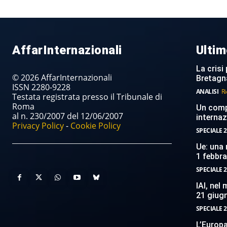
AffarInternazionali
Ultim
La crisi 
© 2026 AffarInternazionali
Bretagn
ISSN 2280-9228
ANALISI
Ri
Testata registrata presso il Tribunale di
Roma
Un compi
al n. 230/2007 del 12/06/2007
internaz
Privacy Policy
-
Cookie Policy
SPECIALE 2
Ue: una 
1 febbr
SPECIALE 2
IAI, nel
21 giug
SPECIALE 2
L’Europ