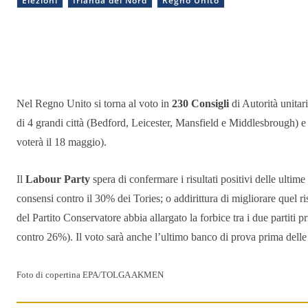
Elezioni
Irlanda del Nord
Regno Unito
Condividere
Nel Regno Unito si torna al voto in
230 Consigli
di Autorità unitari
di 4 grandi città (Bedford, Leicester, Mansfield e Middlesbrough) e pe
voterà il 18 maggio).
Il
Labour Party
spera di confermare i risultati positivi delle ultim
consensi contro il 30% dei Tories; o addirittura di migliorare quel ri
del Partito Conservatore abbia allargato la forbice tra i due partiti p
contro 26%). Il voto sarà anche l’ultimo banco di prova prima dell
Foto di copertina EPA/TOLGA AKMEN