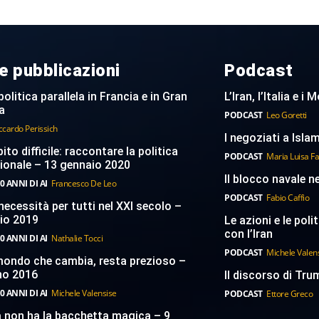
e pubblicazioni
Podcast
politica parallela in Francia e in Gran
L’Iran, l’Italia e i
a
PODCAST
Leo Goretti
ccardo Perissich
I negoziati a Islam
to difficile: raccontare la politica
PODCAST
Maria Luisa F
ionale – 13 gennaio 2020
Il blocco navale n
0 ANNI DI AI
Francesco De Leo
PODCAST
Fabio Caffio
necessità per tutti nel XXI secolo –
aio 2019
Le azioni e le poli
con l’Iran
0 ANNI DI AI
Nathalie Tocci
PODCAST
Michele Valen
 mondo che cambia, resta prezioso –
no 2016
Il discorso di Trum
0 ANNI DI AI
Michele Valensise
PODCAST
Ettore Greco
a non ha la bacchetta magica – 9