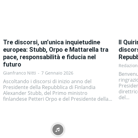
Tre discorsi, un’unica inquietudine
Il Quir
europea: Stubb, Orpo e Mattarella tra
discor
pace, responsabilità e fiducia nel
Repubb
futuro
Redazion
Gianfranco Nitti
-
7 Gennaio 2026
Benvenu
ringrazi
Ascoltando i discorsi di inizio anno del
Presiden
Presidente della Repubblica di Finlandia
direttri
Alexander Stubb, del Primo ministro
del...
finlandese Petteri Orpo e del Presidente della...