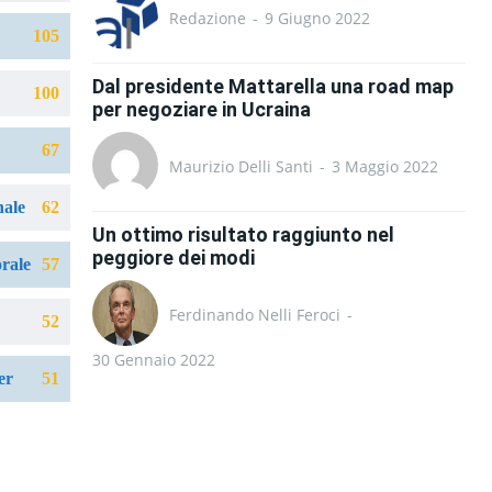
Redazione
-
9 Giugno 2022
105
Dal presidente Mattarella una road map
100
per negoziare in Ucraina
67
Maurizio Delli Santi
-
3 Maggio 2022
nale
62
Un ottimo risultato raggiunto nel
peggiore dei modi
orale
57
Ferdinando Nelli Feroci
-
52
30 Gennaio 2022
er
51