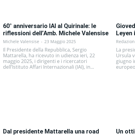
60° anniversario IAI al Quirinale: le
Gioved
riflessioni dell’Amb. Michele Valensise
Leyen 
Michele Valensise
-
23 Maggio 2025
Redazion
Il Presidente della Repubblica, Sergio
La pres
Mattarella, ha ricevuto in udienza ieri, 22
Ursula 
maggio 2025, i dirigenti e i ricercatori
giugno 
dell’Istituto Affari Internazionali (IAI), in...
europeo i
Dal presidente Mattarella una road
Un ott