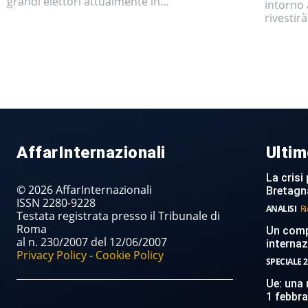
grandi elettori attualmente in...
intorno 
rivestir
AffarInternazionali
Ultim
La crisi 
© 2026 AffarInternazionali
Bretagn
ISSN 2280-9228
ANALISI
Ri
Testata registrata presso il Tribunale di
Roma
Un compi
al n. 230/2007 del 12/06/2007
internaz
Privacy Policy
-
Cookie Policy
SPECIALE 2
Ue: una 
1 febbr