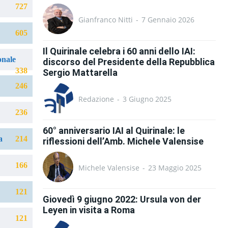
727
Gianfranco Nitti
-
7 Gennaio 2026
605
Il Quirinale celebra i 60 anni dello IAI:
onale
discorso del Presidente della Repubblica
338
Sergio Mattarella
246
Redazione
-
3 Giugno 2025
236
60° anniversario IAI al Quirinale: le
a
214
riflessioni dell’Amb. Michele Valensise
166
Michele Valensise
-
23 Maggio 2025
121
Giovedì 9 giugno 2022: Ursula von der
Leyen in visita a Roma
121