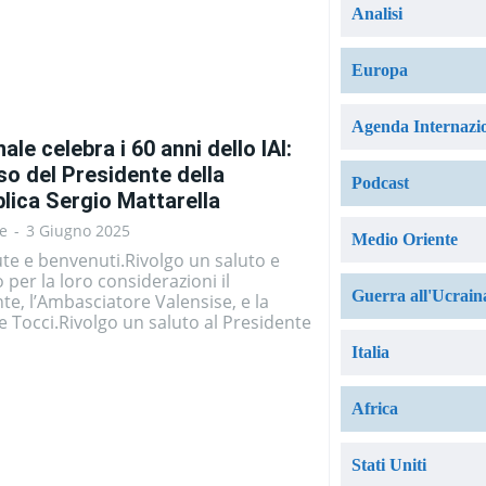
Analisi
Europa
Agenda Internazi
inale celebra i 60 anni dello IAI:
so del Presidente della
Podcast
lica Sergio Mattarella
e
-
3 Giugno 2025
Medio Oriente
te e benvenuti.Rivolgo un saluto e
o per la loro considerazioni il
Guerra all'Ucrain
te, l’Ambasciatore Valensise, e la
ce Tocci.Rivolgo un saluto al Presidente
Italia
Africa
Stati Uniti