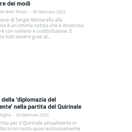
re dei modi
o Nelli Feroci
-
30 Gennaio 2022
zione di Sergio Mattarella alla
za è un'ottima notizia che è doveroso
re con sollievo e soddisfazione. E
 tutti essere grati al...
o della ‘diplomazia del
nte’ nella partita del Quirinale
Niglia
-
24 Gennaio 2022
rtita per il Quirinale attualmente in
 discorso ruota quasi esclusivamente