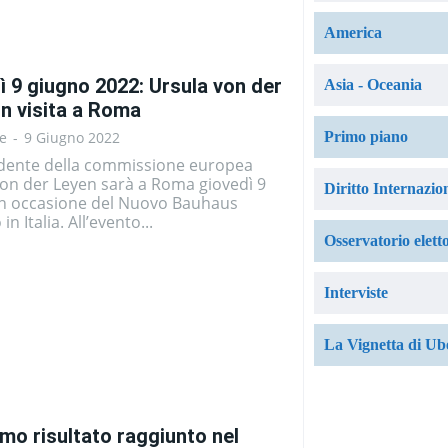
America
ì 9 giugno 2022: Ursula von der
Asia - Oceania
in visita a Roma
Primo piano
e
-
9 Giugno 2022
idente della commissione europea
von der Leyen sarà a Roma giovedì 9
Diritto Internazio
in occasione del Nuovo Bauhaus
n Italia. All’evento...
Osservatorio elett
Interviste
La Vignetta di Ub
imo risultato raggiunto nel