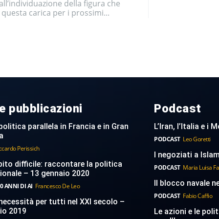
all’individuazione della figura che
à questa carica per i prossimi...
e pubblicazioni
Podcast
politica parallela in Francia e in Gran
L’Iran, l’Italia e i
a
PODCAST
Leo Goretti
ccardo Perissich
I negoziati a Islam
to difficile: raccontare la politica
PODCAST
Maria Luisa F
ionale – 13 gennaio 2020
Il blocco navale n
0 ANNI DI AI
Francesco De Leo
PODCAST
Fabio Caffio
necessità per tutti nel XXI secolo –
aio 2019
Le azioni e le poli