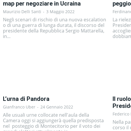
map per negoziare in Ucraina
peggio
Maurizio Delli Santi
-
3 Maggio 2022
Ferdinand
Negli scenari di rischio di una nuova escalation
La riele
o di una guerra di lunga durata, il discorso del
Presiden
presidente della Repubblica Sergio Mattarella,
accoglie
in...
dobbiamo
L’urna di Pandora
Il ruol
Preside
Gianfranco Uber
-
24 Gennaio 2022
Federico 
Alle usuali urne collocate nell'aula della
Camera oggi si aggiungerà quella predisposta
Nella pa
nel posteggio di Montecitorio per il voto dei
corso il