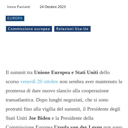
Irene Paviotti
24 Ottobre 2023
EUROPA
Commissione europea
Relazioni Usa-Ue
Il summit tra
Unione Europea e Stati Uniti
dello
scorso
venerdì 20 ottobre
non sembra aver mantenuto la
promessa di dare nuovo slancio alla cooperazione
transatlantica. Dopo lunghi negoziati, che si sono
protratti fino alla vigilia del summit, il Presidente degli
Stati Uniti
Joe Biden
e la Presidente della
Commissione Europea
Ursula von der Leyen
non sono