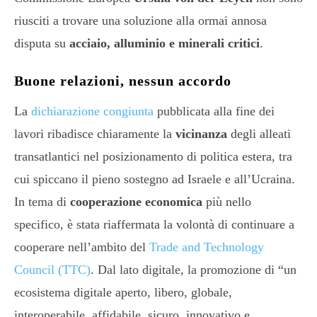
riusciti a trovare una soluzione alla ormai annosa
disputa su
acciaio, alluminio e minerali critici
.
Buone relazioni, nessun accordo
La
dichiarazione congiunta
pubblicata alla fine dei
lavori ribadisce chiaramente la
vicinanza
degli alleati
transatlantici nel posizionamento di politica estera, tra
cui spiccano il pieno sostegno ad Israele e all’Ucraina.
In tema di
cooperazione economica
più nello
specifico, è stata riaffermata la volontà di continuare a
cooperare nell’ambito del
Trade and Technology
Council (TTC)
. Dal lato digitale, la promozione di “un
ecosistema digitale aperto, libero, globale,
interoperabile, affidabile, sicuro, innovativo e