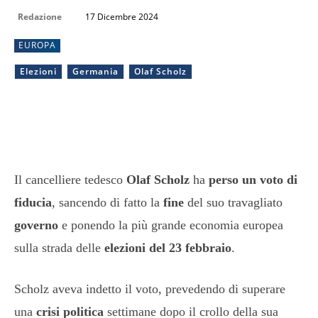
Redazione
17 Dicembre 2024
EUROPA
Elezioni
Germania
Olaf Scholz
Il cancelliere tedesco
Olaf Scholz
ha
perso un voto di
fiducia
, sancendo di fatto la
fine
del suo travagliato
governo
e ponendo la più grande economia europea
sulla strada delle
elezioni del 23 febbraio
.
Scholz aveva indetto il voto, prevedendo di superare
una
crisi politica
settimane dopo il crollo della sua