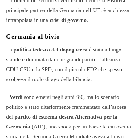
I problemi di Berlino si verificano mentre la
Francia
,
principale partner della Germania nell’UE, è anch’essa
intrappolata in una
crisi di governo.
Germania al bivio
La
politica tedesca
del
dopoguerra
è stata a lungo
stabile e dominata dai due grandi partiti, l’alleanza
CDU-CSU e la SPD, con il piccolo FDP che spesso
svolgeva il ruolo di ago della bilancia.
I
Verdi
sono emersi negli anni ’80, ma lo scenario
politico è stato ulteriormente frammentato dall’ascesa
del
partito di estrema destra Alternativa per la
Germania
(AfD), uno shock per un Paese la cui oscura
storia della Seconda Guerra Mondiale aveva a lungo