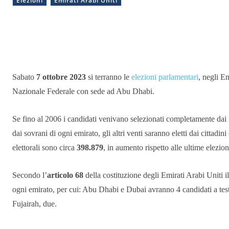
Elezioni
Emirati Arabi Uniti
Condividere
Sabato
7 ottobre 2023
si terranno le
elezioni parlamentari
, negli E
Nazionale Federale con sede ad Abu Dhabi.
Se fino al 2006 i candidati venivano selezionati completamente dai r
dai sovrani di ogni emirato, gli altri venti saranno eletti dai cittadin
elettorali sono circa
398.879
, in aumento rispetto alle ultime elezio
Secondo l’
articolo 68
della costituzione degli Emirati Arabi Uniti 
ogni emirato, per cui: Abu Dhabi e Dubai avranno 4 candidati a 
Fujairah, due.