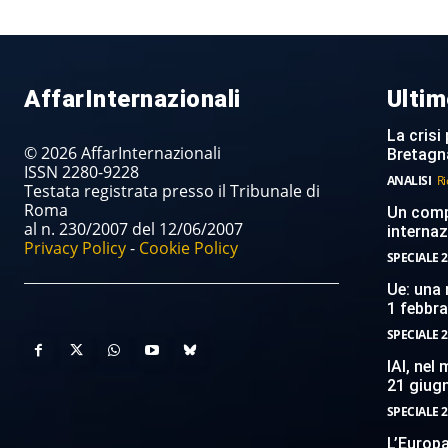
AffarInternazionali
Ultim
La crisi 
© 2026 AffarInternazionali
Bretagn
ISSN 2280-9228
ANALISI
Ri
Testata registrata presso il Tribunale di
Roma
Un compi
al n. 230/2007 del 12/06/2007
internaz
Privacy Policy
-
Cookie Policy
SPECIALE 2
Ue: una 
1 febbr
SPECIALE 2
IAI, nel
21 giug
SPECIALE 2
L’Europ