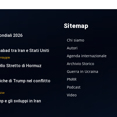
Sitemap
 Mondiali 2026
Chi siamo
Autori
abad tra Iran e Stati Uniti
Agenda internazionale
antappie
Archivio Storico
ello Stretto di Hormuz
Guerra in Ucraina
PNRR
tiche di Trump nel conflitto
Podcast
sise
Video
p e gli sviluppi in Iran