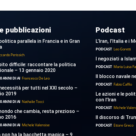
e pubblicazioni
Podcast
politica parallela in Francia e in Gran
L’Iran, l’Italia e i
a
PODCAST
Leo Goretti
ccardo Perissich
I negoziati a Islam
to difficile: raccontare la politica
PODCAST
Maria Luisa F
ionale – 13 gennaio 2020
Il blocco navale n
0 ANNI DI AI
Francesco De Leo
PODCAST
Fabio Caffio
necessità per tutti nel XXI secolo –
aio 2019
Le azioni e le poli
con l’Iran
0 ANNI DI AI
Nathalie Tocci
PODCAST
Michele Valen
 mondo che cambia, resta prezioso –
no 2016
Il discorso di Trum
0 ANNI DI AI
Michele Valensise
PODCAST
Ettore Greco
a non ha la bacchetta magica – 9