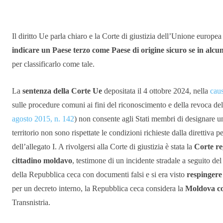
Condividere
Il diritto Ue parla chiaro e la Corte di giustizia dell’Unione europea
indicare un Paese terzo come Paese di origine sicuro se in alcune
per classificarlo come tale.
La
sentenza della Corte Ue
depositata il 4 ottobre 2024, nella
cau
sulle procedure comuni ai fini del riconoscimento e della revoca de
agosto 2015, n. 142
) non consente agli Stati membri di designare un
territorio non sono rispettate le condizioni richieste dalla direttiva p
dell’allegato I. A rivolgersi alla Corte di giustizia è stata la
Corte re
cittadino moldavo
, testimone di un incidente stradale a seguito del
della Repubblica ceca con documenti falsi e si era visto
respingere
per un decreto interno, la Repubblica ceca considera la
Moldova co
Transnistria.