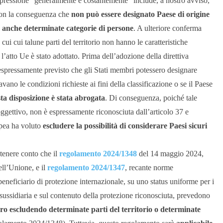
l’espressione “generalmente e costantemente” include, a nostro avviso,
, con la conseguenza che
non può essere designato Paese di origine
ma anche determinate categorie di persone
. A ulteriore conferma
cui cui talune parti del territorio non hanno le caratteristiche
i l’atto Ue è stato adottato. Prima dell’adozione della direttiva
a espressamente previsto che gli Stati membri potessero designare
vano le condizioni richieste ai fini della classificazione o se il Paese
ta disposizione è stata abrogata
. Di conseguenza, poiché tale
 oggettivo, non è espressamente riconosciuta dall’articolo 37 e
opea ha voluto
escludere la possibilità di considerare Paesi sicuri
 tenere conto che il
regolamento 2024/1348
del 14 maggio 2024,
ell’Unione, e il
regolamento 2024/1347
, recante norme
di beneficiario di protezione internazionale, su uno status uniforme per i
e sussidiaria e sul contenuto della protezione riconosciuta, prevedono
curo escludendo determinate parti del territorio o determinate