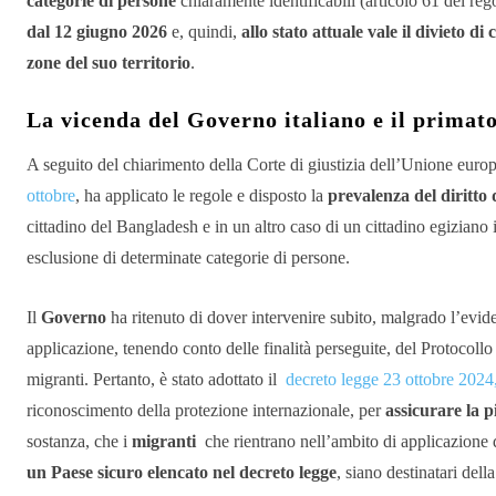
categorie di persone
chiaramente identificabili (articolo 61 del r
dal 12 giugno 2026
e, quindi,
allo stato attuale vale il divieto d
zone del suo territorio
.
La vicenda del Governo italiano e il primato
A seguito del chiarimento della Corte di giustizia dell’Unione europ
ottobre
, ha applicato le regole e disposto la
prevalenza del diritto
cittadino del Bangladesh e in un altro caso di un cittadino egiziano 
esclusione di determinate categorie di persone.
Il
Governo
ha ritenuto di dover intervenire subito, malgrado l’evid
applicazione, tenendo conto delle finalità perseguite, del Protocollo
migranti. Pertanto, è stato adottato il
decreto legge 23 ottobre 2024
riconoscimento della protezione internazionale, per
assicurare la p
sostanza, che i
migranti
che rientrano nell’ambito di applicazione 
un Paese sicuro elencato nel decreto legge
, siano destinatari del