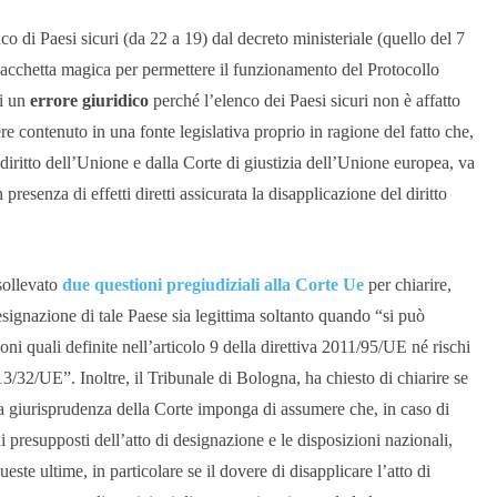
co di Paesi sicuri (da 22 a 19) dal decreto ministeriale (quello del 7
bacchetta magica per permettere il funzionamento del Protocollo
di un
errore giuridico
perché l’elenco dei Paesi sicuri non è affatto
sere contenuto in una fonte legislativa proprio in ragione del fatto che,
l diritto dell’Unione e dalla Corte di giustizia dell’Unione europea, va
 presenza di effetti diretti assicurata la disapplicazione del diritto
 sollevato
due questioni pregiudiziali alla Corte Ue
per chiarire,
signazione di tale Paese sia legittima soltanto quando “si può
 quali definite nell’articolo 9 della direttiva 2011/95/UE né rischi
13/32/UE”. Inoltre, il Tribunale di Bologna, ha chiesto di chiarire se
ata giurisprudenza della Corte imponga di assumere che, in caso di
i presupposti dell’atto di designazione e le disposizioni nazionali,
ste ultime, in particolare se il dovere di disapplicare l’atto di