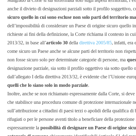
Malgrado la Corte si sia soffermata solo sugli aspetti territoriali, 
anche il divieto di designazioni parziali sotto il profilo soggettivo
sicuro quello in cui sono escluse non solo parti del territorio 
dell’impossibilità di considerare un Paese di origine sicuro quello in 
richieste ai fini della definizione, la Corte richiama il contesto in cu
2013/32, in base all’
articolo 30
della
direttiva 2005/85
, infatti, er
come sicuro un Paese anche se alcune parti del territorio non rispetta
non fosse sicuro solo per determinate categorie di persone, ma
ques
designazione parziale, sia sotto il profilo oggettivo sia sotto quello
dall’allegato I della direttiva 2013/32, è evidente che l’Unione eur
quelli che lo siano solo in modo parziale
.
Inoltre, anche se non richiamato espressamente dalla Corte, si deve
che stabilisce una procedura comune di protezione internazionale n
sull’attribuzione a cittadini di paesi terzi o apolidi della qualifica 
rifugiati o per le persone aventi titolo a beneficiare della protezion
espressamente la
possibilità di designare un Paese di origine si