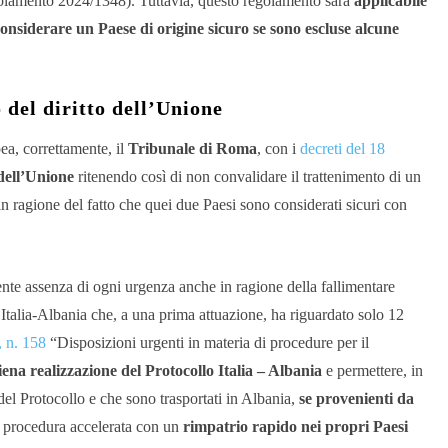
egolamento 2024/1348). Tuttavia, questo regolamento sarà
applicabile
i considerare un Paese di origine sicuro se sono escluse alcune
 del diritto dell’Unione
ea, correttamente, il
Tribunale di Roma
, con i
decreti del 18
 dell’Unione
ritenendo così di non convalidare il trattenimento di un
in ragione del fatto che quei due Paesi sono considerati sicuri con
ente assenza di ogni urgenza anche in ragione della fallimentare
 Italia-Albania che, a una prima attuazione, ha riguardato solo 12
, n. 158
“Disposizioni urgenti in materia di procedure per il
iena realizzazione del Protocollo Italia – Albania
e permettere, in
del Protocollo e che sono trasportati in Albania,
se provenienti da
la procedura accelerata con un
rimpatrio rapido nei propri Paesi