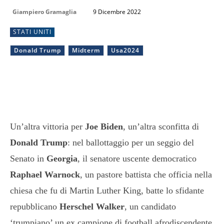
Giampiero Gramaglia
9 Dicembre 2022
STATI UNITI
Donald Trump
Midterm
Usa2024
Un’altra vittoria per
Joe Biden
, un’altra sconfitta di
Donald Trump
: nel ballottaggio per un seggio del
Senato in
Georgia
, il senatore uscente democratico
Raphael Warnock
, un pastore battista che officia nella
chiesa che fu di Martin Luther King, batte lo sfidante
repubblicano
Herschel Walker
, un candidato
‘trumpiano’ un ex campione di football afrodiscendente