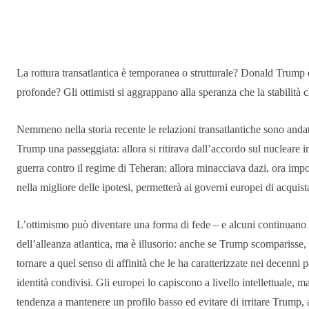
Condividere
La rottura transatlantica è temporanea o strutturale? Donald Trump è
profonde? Gli ottimisti si aggrappano alla speranza che la stabilit
Nemmeno nella storia recente le relazioni transatlantiche sono anda
Trump una passeggiata: allora si ritirava dall’accordo sul nucleare ir
guerra contro il regime di Teheran; allora minacciava dazi, ora impon
nella migliore delle ipotesi, permetterà ai governi europei di acquist
L’ottimismo può diventare una forma di fede – e alcuni continuano 
dell’alleanza atlantica, ma è illusorio: anche se Trump scomparisse, 
tornare a quel senso di affinità che le ha caratterizzate nei decenni 
identità condivisi. Gli europei lo capiscono a livello intellettuale, m
tendenza a mantenere un profilo basso ed evitare di irritare Trump, 