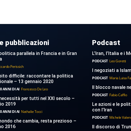
e pubblicazioni
Podcast
politica parallela in Francia e in Gran
L’Iran, l’Italia e i
a
PODCAST
Leo Goretti
ccardo Perissich
I negoziati a Islam
to difficile: raccontare la politica
PODCAST
Maria Luisa F
ionale – 13 gennaio 2020
Il blocco navale n
0 ANNI DI AI
Francesco De Leo
PODCAST
Fabio Caffio
necessità per tutti nel XXI secolo –
aio 2019
Le azioni e le poli
con l’Iran
0 ANNI DI AI
Nathalie Tocci
PODCAST
Michele Valen
 mondo che cambia, resta prezioso –
no 2016
Il discorso di Trum