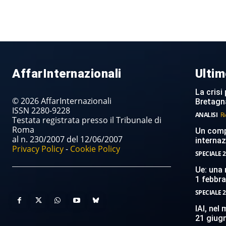
AffarInternazionali
Ultim
La crisi 
© 2026 AffarInternazionali
Bretagn
ISSN 2280-9228
ANALISI
Ri
Testata registrata presso il Tribunale di
Roma
Un compi
al n. 230/2007 del 12/06/2007
internaz
Privacy Policy
-
Cookie Policy
SPECIALE 2
Ue: una 
1 febbr
SPECIALE 2
IAI, nel
21 giug