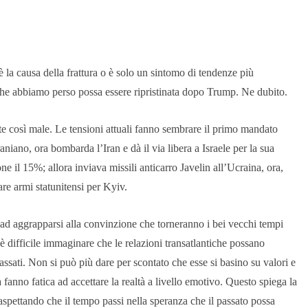
 la causa della frattura o è solo un sintomo di tendenze più
à che abbiamo perso possa essere ripristinata dopo Trump. Ne dubito.
te così male. Le tensioni attuali fanno sembrare il primo mandato
aniano, ora bombarda l’Iran e dà il via libera a Israele per la sua
e il 15%; allora inviava missili anticarro Javelin all’Ucraina, ora,
are armi statunitensi per Kyiv.
ad aggrapparsi alla convinzione che torneranno i bei vecchi tempi
è difficile immaginare che le relazioni transatlantiche possano
passati. Non si può più dare per scontato che esse si basino su valori e
a fanno fatica ad accettare la realtà a livello emotivo. Questo spiega la
aspettando che il tempo passi nella speranza che il passato possa