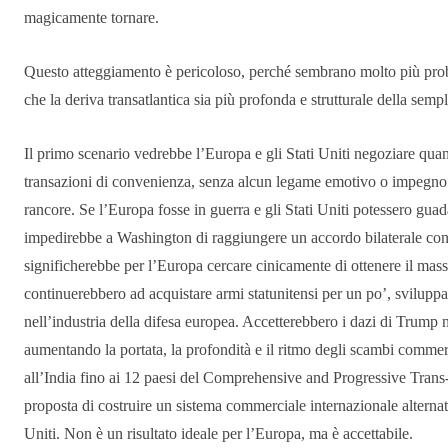
magicamente tornare.
Questo atteggiamento è pericoloso, perché sembrano molto più probab
che la deriva transatlantica sia più profonda e strutturale della sem
Il primo scenario vedrebbe l’Europa e gli Stati Uniti negoziare quan
transazioni di convenienza, senza alcun legame emotivo o impegno 
rancore. Se l’Europa fosse in guerra e gli Stati Uniti potessero gua
impedirebbe a Washington di raggiungere un accordo bilaterale con 
significherebbe per l’Europa cercare cinicamente di ottenere il mass
continuerebbero ad acquistare armi statunitensi per un po’, svilupp
nell’industria della difesa europea. Accetterebbero i dazi di Trump 
aumentando la portata, la profondità e il ritmo degli scambi commerc
all’India fino ai 12 paesi del Comprehensive and Progressive Trans
proposta di costruire un sistema commerciale internazionale alterna
Uniti. Non è un risultato ideale per l’Europa, ma è accettabile.