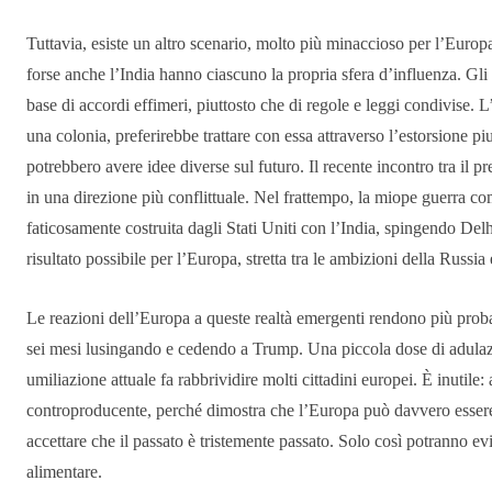
Tuttavia, esiste un altro scenario, molto più minaccioso per l’Europa
forse anche l’India hanno ciascuno la propria sfera d’influenza. Gli
base di accordi effimeri, piuttosto che di regole e leggi condivise.
una colonia, preferirebbe trattare con essa attraverso l’estorsione piu
potrebbero avere idee diverse sul futuro. Il recente incontro tra il
in una direzione più conflittuale. Nel frattempo, la miope guerra c
faticosamente costruita dagli Stati Uniti con l’India, spingendo Del
risultato possibile per l’Europa, stretta tra le ambizioni della Russia 
Le reazioni dell’Europa a queste realtà emergenti rendono più proba
sei mesi lusingando e cedendo a Trump. Una piccola dose di adulazi
umiliazione attuale fa rabbrividire molti cittadini europei. È inutile
controproducente, perché dimostra che l’Europa può davvero essere 
accettare che il passato è tristemente passato. Solo così potranno evi
alimentare.