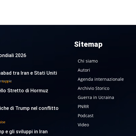
Sitemap
 Mondiali 2026
Chi siamo
Autori
abad tra Iran e Stati Uniti
Agenda internazionale
antappie
Archivio Storico
ello Stretto di Hormuz
Guerra in Ucraina
PNRR
tiche di Trump nel conflitto
Podcast
sise
Video
p e gli sviluppi in Iran