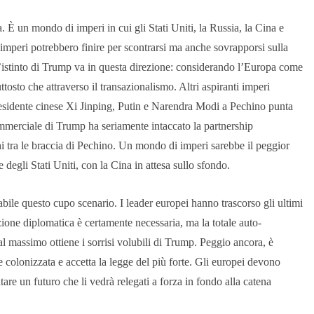
. È un mondo di imperi in cui gli Stati Uniti, la Russia, la Cina e
 imperi potrebbero finire per scontrarsi ma anche sovrapporsi sulla
 L’istinto di Trump va in questa direzione: considerando l’Europa come
ttosto che attraverso il transazionalismo. Altri aspiranti imperi
 presidente cinese Xi Jinping, Putin e Narendra Modi a Pechino punta
ommerciale di Trump ha seriamente intaccato la partnership
hi tra le braccia di Pechino. Un mondo di imperi sarebbe il peggior
e degli Stati Uniti, con la Cina in attesa sullo sfondo.
bile questo cupo scenario. I leader europei hanno trascorso gli ultimi
one diplomatica è certamente necessaria, ma la totale auto-
: al massimo ottiene i sorrisi volubili di Trump. Peggio ancora, è
colonizzata e accetta la legge del più forte. Gli europei devono
tare un futuro che li vedrà relegati a forza in fondo alla catena