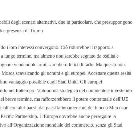
ili degli scenari alternativi, due in particolare, che presuppongono
plice presenza di Trump.
do i loro interessi convergono. Ciò ridurrebbe il rapporto a
a lungo termine, ma almeno non sarebbe segnato da ostilità e
dagnare vendendole armi, sarebbero felici di farlo. Ma questo non
Mosca scavalcando gli ucraini e gli europei. Accettare questa realtà
imo vantaggio possibile dagli Stati Uniti. Gli europei
ando nel frattempo l’autonomia strategica del continente e investendo
nel breve termine, ma rafforzerebbero il potere contrattuale dell’UE
iali con altri paesi, dai paesi latinoamericani del blocco Mercosur
-Pacific Partnership. L’Europa dovrebbe anche perseguire la
tivo all’Organizzazione mondiale del commercio, senza gli Stati