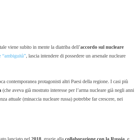
ale viene subito in mente la diatriba dell’
accordo sul nucleare
le “ambiguità”
,
lascia intendere di possedere un arsenale nucleare
poca contemporanea protagonisti altri Paesi della regione. I casi più
a
(che aveva già mostrato interesse per l’arma nucleare già negli anni
enza attuale (minaccia nucleare russa) potrebbe far crescere, nei
tato lanciato nel
2018
, grazie alla
collaborazione con la Russia
, e