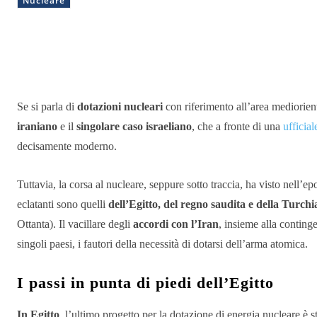
Nucleare
Condividere
Se si parla di
dotazioni nucleari
con riferimento all’area mediorient
iraniano
e il
singolare caso israeliano
, che a fronte di una
ufficia
decisamente moderno.
Tuttavia, la corsa al nucleare, seppure sotto traccia, ha visto nell’e
eclatanti sono quelli
dell’Egitto, del regno saudita e della Turchi
Ottanta). Il vacillare degli
accordi con l’Iran
, insieme alla conting
singoli paesi, i fautori della necessità di dotarsi dell’arma atomica.
I passi in punta di piedi dell’Egitto
In Egitto
, l’ultimo progetto per la dotazione di energia nucleare è s