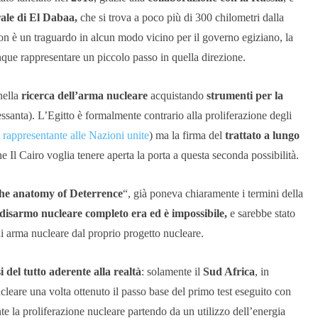
rale di El Dabaa,
che si trova a poco più di 300 chilometri dalla
on è un traguardo in alcun modo vicino per il governo egiziano, la
unque rappresentare un piccolo passo in quella direzione.
nella
ricerca dell’arma nucleare
acquistando
strumenti per la
ssanta). L’Egitto è formalmente contrario alla proliferazione degli
o
rappresentante alle Nazioni unite
)
ma la firma del
trattato a lungo
he Il Cairo voglia tenere aperta la porta a questa seconda possibilità.
he anatomy of Deterrence
“, già poneva chiaramente i termini della
disarmo nucleare completo era ed è impossibile,
e sarebbe stato
di arma nucleare dal proprio progetto nucleare.
i del tutto aderente alla realtà
: solamente il
Sud Africa
, in
eare una volta ottenuto il passo base del primo test eseguito con
 la proliferazione nucleare partendo da un utilizzo dell’energia