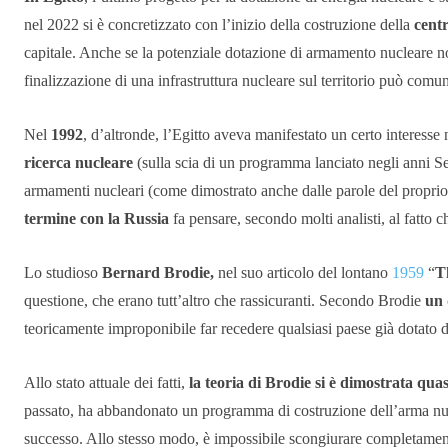
nel 2022 si è concretizzato con l’inizio della costruzione della
cent
capitale. Anche se la potenziale dotazione di armamento nucleare n
finalizzazione di una infrastruttura nucleare sul territorio può com
Nel
1992
, d’altronde, l’Egitto aveva manifestato un certo interesse 
ricerca nucleare
(sulla scia di un programma lanciato negli anni Se
armamenti nucleari (come dimostrato anche dalle parole del propri
termine con la Russia
fa pensare, secondo molti analisti, al fatto c
Lo studioso
Bernard Brodie,
nel suo articolo del lontano
1959
“
T
questione, che erano tutt’altro che rassicuranti. Secondo Brodie
un 
teoricamente improponibile far recedere qualsiasi paese già dotato 
Allo stato attuale dei fatti,
la teoria di Brodie si è dimostrata quas
passato, ha abbandonato un programma di costruzione dell’arma nucl
successo. Allo stesso modo, è impossibile scongiurare completamente