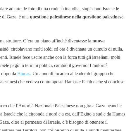
lare ad arte, le foto di una crudeltà inaudita, stupiscono Israele le
ne di Gaza, è una
questione palestinese nella questione palestinese.
tzim, strutture. C’era un piano affinché diventasse la
nuova
inò, circolavano molti soldi ed ora è diventata un cumulo di nulla,
ti. Israele fece uscire anche con la forza tutti gli israeliani, molti
Israele pagò in termini politici, cambiò il governo. L’autorità
no dopo da
Hamas.
Un anno di incarico al leader del gruppo che
palestinesi che vedeva contrapposta Hamas e Fatah e che si concluse
 vero che l’Autorità Nazionale Palestinese non gira a Gaza neanche
da Israele che la circonda a nord e a est, dall’Egitto a sud e da Hamas
Gaza, oltre al permesso di Israele, c’è bisogno di ottenere il
entrare nei Territori, non c’è bisogno di nulla. Quindi manifestare