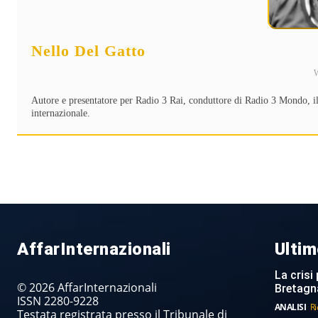
Nello Del Gatto
Autore e presentatore per Radio 3 Rai, conduttore di Radio 3 Mondo, il
internazionale.
AffarInternazionali
Ultim
La crisi 
© 2026 AffarInternazionali
Bretagn
ISSN 2280-9228
ANALISI
Ri
Testata registrata presso il Tribunale di