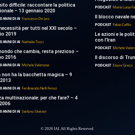
to difficile: raccontare la politica
PODCAST
Maria Luisa F
ionale – 13 gennaio 2020
Il blocco navale n
0 ANNI DI AI
Francesco De Leo
PODCAST
Fabio Caffio
necessità per tutti nel XXI secolo –
aio 2019
Le azioni e le poli
con l’Iran
0 ANNI DI AI
Nathalie Tocci
PODCAST
Michele Valen
 mondo che cambia, resta prezioso –
no 2016
Il discorso di Trum
0 ANNI DI AI
Michele Valensise
PODCAST
Ettore Greco
a non ha la bacchetta magica – 9
 2013
0 ANNI DI AI
Ferdinando Nelli Feroci
a multinazionale: per che fare? – 4
2006
0 ANNI DI AI
Stefano Silvestri
© 2026 IAI. All Rights Reserved.