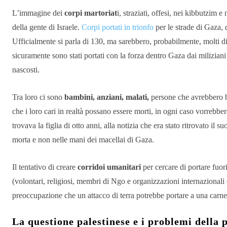
L’immagine dei
corpi martoriat
i, straziati, offesi, nei kibbutzim e
della gente di Israele.
Corpi portati in trionfo
per le strade di Gaza, 
Ufficialmente si parla di 130, ma sarebbero, probabilmente, molti d
sicuramente sono stati portati con la forza dentro Gaza dai milizian
nascosti.
Tra loro ci sono
bambini, anziani, malati,
persone che avrebbero b
che i loro cari in realtà possano essere morti, in ogni caso vorreb
trovava la figlia di otto anni, alla notizia che era stato ritrovato il 
morta e non nelle mani dei macellai di Gaza.
Il tentativo di creare
corridoi umanitari
per cercare di portare fuori 
(volontari, religiosi, membri di Ngo e organizzazioni internazionali 
preoccupazione che un attacco di terra potrebbe portare a una carne
La questione palestinese e i problemi della