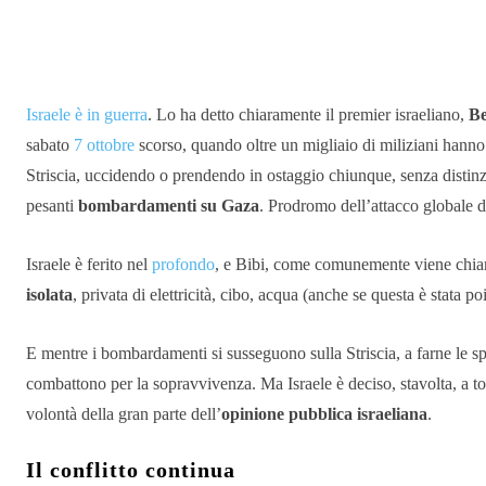
Condividere
Israele è in guerra
. Lo ha detto chiaramente il premier israeliano,
B
sabato
7 ottobre
scorso, quando oltre un migliaio di miliziani hanno 
Striscia, uccidendo o prendendo in ostaggio chiunque, senza distinzi
pesanti
bombardamenti su Gaza
. Prodromo dell’attacco globale di
Israele è ferito nel
profondo
, e Bibi, come comunemente viene chiam
isolata
, privata di elettricità, cibo, acqua (anche se questa è stata poi
E mentre i bombardamenti si susseguono sulla Striscia, a farne le s
combattono per la sopravvivenza. Ma Israele è deciso, stavolta, a t
volontà della gran parte dell’
opinione pubblica israeliana
.
Il conflitto continua