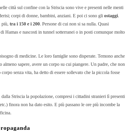
 nelle città sul confine con la Striscia sono vive e presenti nelle menti
derisi; corpi di donne, bambini, anziani. E poi ci sono gli
ostaggi
.
i più,
tra i 150 e i 200
. Persone di cui non si sa nulla. Quasi
i di Hamas e nascosti in tunnel sotterranei o in posti comunque molto
isogno di medicine. Le loro famiglie sono disperate. Temono anche
bero almeno sapere, avere un corpo su cui piangere. Un padre, che non
suo corpo senza vita, ha detto di essere sollevato che la piccola fosse
dalla Striscia la popolazione, compresi i cittadini stranieri lì presenti
etc.) finora non ha dato esito. E più passano le ore più incombe la
ficina.
 propaganda