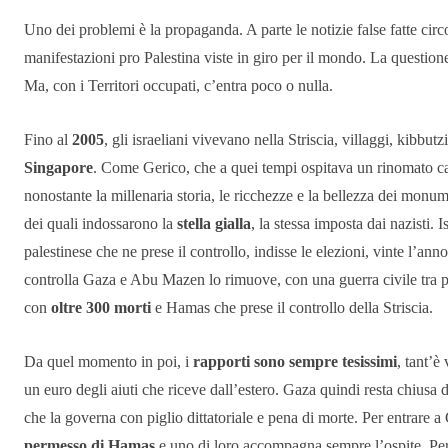
Uno dei problemi è la propaganda. A parte le notizie false fatte circo
manifestazioni pro Palestina viste in giro per il mondo. La questio
Ma, con i Territori occupati, c’entra poco o nulla.
Fino al
2005
, gli israeliani vivevano nella Striscia, villaggi, kibbu
Singapore
. Come Gerico, che a quei tempi ospitava un rinomato cas
nonostante la millenaria storia, le ricchezze e la bellezza dei monumen
dei quali indossarono la
stella gialla
, la stessa imposta dai nazisti. 
palestinese che ne prese il controllo, indisse le elezioni, vinte l’an
controlla Gaza e Abu Mazen lo rimuove, con una guerra civile tra 
con
oltre 300 morti
e Hamas che prese il controllo della Striscia.
Da quel momento in poi, i
rapporti sono sempre tesissimi
, tant’è
un euro degli aiuti che riceve dall’estero. Gaza quindi resta chiusa 
che la governa con piglio dittatoriale e pena di morte. Per entrare a 
permesso di Hamas
e uno di loro accompagna sempre l’ospite. Per 