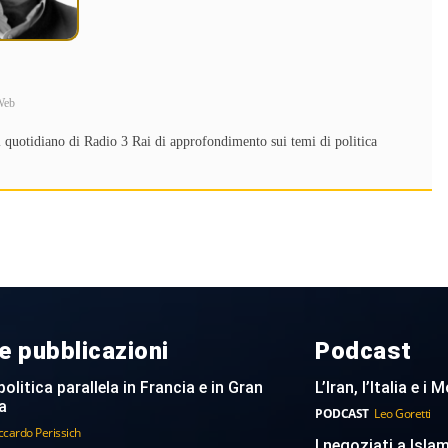
Web
 quotidiano di Radio 3 Rai di approfondimento sui temi di politica
e pubblicazioni
Podcast
politica parallela in Francia e in Gran
L’Iran, l’Italia e i
a
PODCAST
Leo Goretti
ccardo Perissich
I negoziati a Islam