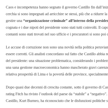
Caos e incompetenza hanno segnato il governo Castillo fin dall’inizio
cerchia si sono impegnati ad arricchire se stessi, più che a ridurre la
gestire una
“organizzazione criminale” all’interno della preside
cognata e i due nipoti del presidente sono stati tutti coinvolti. Il cap
contanti sono stati trovati nel suo ufficio e i procuratori si sono poi 
Le accuse di corruzione non sono una novità nella politica peruviana: 
essere corrotti. Gli analisti concordano sul fatto che Castillo abbia 
del presidente: una situazione problematica, considerando i problemi
una sana gestione macroeconomica hanno mascherato gravi carenze ne
relativa prosperità di Lima e la povertà delle province, specialmente 
Dopo quasi due decenni di crescita costante, sotto il governo di Cast
rating Fitch ha rivisto l’outlook del paese da “stabile” a “negativo”.
Castillo, Kurt Burneo, ha riconosciuto che le disfunzioni politiche