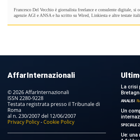
Francesco Del Vecchio è giornalista freelance e consulente digitale, si o
agenzie AGI e ANSA e ha scritto su Wired, Linkiesta e altre testate ital
AffarInternazionali
Ultim
La crisi 
© 2026 AffarInternazionali
Bretagn
ISSN 2280-9228
ANALISI
Ri
Testata registrata presso il Tribunale di
Roma
Un compi
al n. 230/2007 del 12/06/2007
internaz
Privacy Policy
-
Cookie Policy
SPECIALE 2
Ue: una 