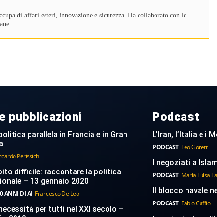
ccupa di affari esteri, innovazione e sicurezza. Ha collaborato con le
iane.
e pubblicazioni
Podcast
politica parallela in Francia e in Gran
L’Iran, l’Italia e i
a
PODCAST
Leo Goretti
ccardo Perissich
I negoziati a Islam
to difficile: raccontare la politica
PODCAST
Maria Luisa F
ionale – 13 gennaio 2020
Il blocco navale n
0 ANNI DI AI
Francesco De Leo
PODCAST
Fabio Caffio
necessità per tutti nel XXI secolo –