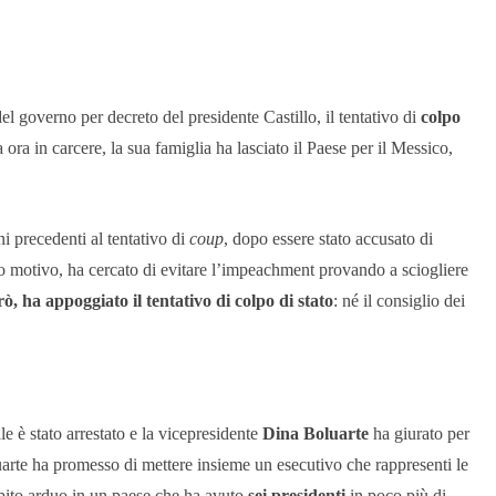
l governo per decreto del presidente Castillo, il tentativo di
colpo
a ora in carcere, la sua famiglia ha lasciato il Paese per il Messico,
i precedenti al tentativo di
coup
, dopo essere stato accusato di
to motivo, ha cercato di evitare l’impeachment provando a sciogliere
ò, ha appoggiato il tentativo di colpo di stato
: né il consiglio dei
le è stato arrestato e la vicepresidente
Dina Boluarte
ha giurato per
luarte ha promesso di mettere insieme un esecutivo che rappresenti le
ompito arduo in un paese che ha avuto
sei presidenti
in poco più di