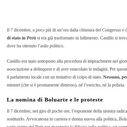
Condividere
Il 7 dicembre, a poco più di un’ora dalla chiusura del Congresso e de
di stato in Perù
si era già trasformato in fallimento. Castillo si trov
dove ha ottenuto l’asilo politico.
Castillo era stato sottoposto alla procedura di impeachment nei giorn
associazione a delinquere e di aver ostacolato le indagini. Per ques
il parlamento locale con un tentativo di colpo di stato.
Nessuno, per
ministri (che si è prontamente dimesso), né l’esercito, né la polizia.
La nomina di Boluarte e le proteste
Il 7 dicembre, nel giro di poche ore, l’esponente della sinistra radica
sostituirlo. Avvocatessa in carriera e donna nuova alla politica, Bo
varie anime del Perù per ricostruire la fiducia nella politica, un c